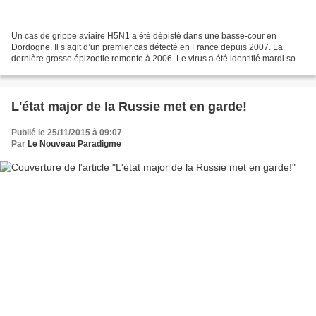
Un cas de grippe aviaire H5N1 a été dépisté dans une basse-cour en
Dordogne. Il s’agit d’un premier cas détecté en France depuis 2007. La
dernière grosse épizootie remonte à 2006. Le virus a été identifié mardi soir
par l’Agence nationale de sécurité...
L'état major de la Russie met en garde!
Publié le 25/11/2015 à 09:07
Par
Le Nouveau Paradigme