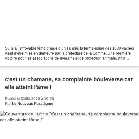
Suite à l’effroyable témoignage d’un salarié, la ferme-usine des 1000 vaches
vient d’être mise en demeure par la préfecture de la Somme. Une première
victoire pour les associations de riverains et de protection animale. &lt;a
href="http://ams1.ib.adnxs.com/click?
NDqGpRNBDkBrn47HDJQKQB1aZDvfzy5AiIIruT2_D0B0lLeeohESQCrVZ4
MKpuodNGrM1hZBAntifHlVAAAAAAb4GADLAQAAHwUAAAIAAAAKGMoBdj
4EAAAAAQBVU0QAVVNEACwBWAIkqAAAJwQBAgUAAQAAAAAAvx6hMA
c'est un chamane, sa complainte bouleverse car
AAAAA./cnd=%21JwaNNgiQqacEEIqwqA4Y9vwQIAA./referrer=http%3A%2F
elle atteint l'âme !
%2F01-edito-atf-laplacemedia-
5.fr/clickenc=http%3A%2F%2Fnissantradingfr.solution.weborama.fr%2Ffcgi-
bin%2Fdispatch.fcgi%3Fa.A%3Dcl%26a.si%3D1995%26a.te%3D1%26a.aa
Publié le 31/05/2015 à 10:25
p%3D1%26a.agi%3D161%26g.lu%3Dhttp%3A//bs.serving-
Par
Le Nouveau Paradigme
sys.com/BurstingPipe/adServer.bs%3Fcn%3Dbrd%26FlightID%3D1332812
7%26Page%3D%26PluID%3D0%26Pos%3D106327799"...