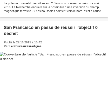
Le pôle nord sera-t-il bientôt au sud ? Dans son nouveau numéro de mai
2016, La Recherche enquête sur la possibilité d’une inversion du champ
magnétique terrestre. Si nos boussoles pointent vers le nord, c’est à cause
du champ magnétique produit au coeur...
San Francisco en passe de réussir l'objectif 0
déchet
Publié le 27/10/2015 à 15:42
Par
Le Nouveau Paradigme