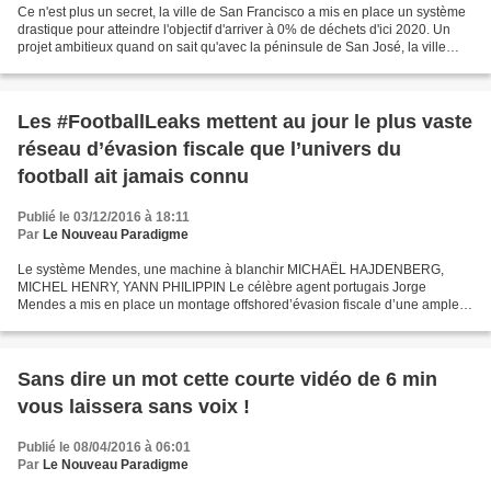
Ce n'est plus un secret, la ville de San Francisco a mis en place un système
drastique pour atteindre l'objectif d'arriver à 0% de déchets d'ici 2020. Un
projet ambitieux quand on sait qu'avec la péninsule de San José, la ville
compte 7 120 000 d'habitants....
Les #FootballLeaks mettent au jour le plus vaste
réseau d’évasion fiscale que l’univers du
football ait jamais connu
Publié le 03/12/2016 à 18:11
Par
Le Nouveau Paradigme
Le système Mendes, une machine à blanchir MICHAËL HAJDENBERG,
MICHEL HENRY, YANN PHILIPPIN Le célèbre agent portugais Jorge
Mendes a mis en place un montage offshored’évasion fiscale d’une ampleur
inédite au profit de sept stars du foot qu’il représente,...
Sans dire un mot cette courte vidéo de 6 min
vous laissera sans voix !
Publié le 08/04/2016 à 06:01
Par
Le Nouveau Paradigme