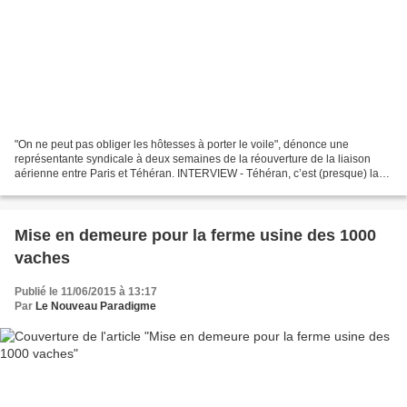
"On ne peut pas obliger les hôtesses à porter le voile", dénonce une
représentante syndicale à deux semaines de la réouverture de la liaison
aérienne entre Paris et Téhéran. INTERVIEW - Téhéran, c’est (presque) la
porte à côté. Mais dans quelles conditions...
Mise en demeure pour la ferme usine des 1000
vaches
Publié le 11/06/2015 à 13:17
Par
Le Nouveau Paradigme