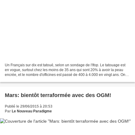
Un Français sur dix est tatoué, selon un sondage de l'Ifop. Le tatouage est
en vogue, surtout chez les moins de 35 ans qui sont 20% à avoir la peau
encrée, et le nombre d'officines est passé de 400 à 4.000 en vingt ans. On
en oublierait presque qu'il...
Mars: bientôt terraformée avec des OGM!
Publié le 29/06/2015 à 20:53
Par
Le Nouveau Paradigme