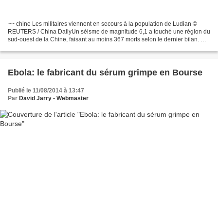
~~ chine Les militaires viennent en secours à la population de Ludian ©
REUTERS / China DailyUn séisme de magnitude 6,1 a touché une région du
sud-ouest de la Chine, faisant au moins 367 morts selon le dernier bilan. Un
tremblement de terre de magnitude...
Ebola: le fabricant du sérum grimpe en Bourse
Publié le 11/08/2014 à 13:47
Par
David Jarry - Webmaster