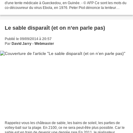
d'une tente médicale à Gueckedou, en Guinée. - © AFP Ce sont les mots du
co-découvreur du virus Ebola, en 1976. Peter Piot dénonce la lenteur
extraordinaire des institutions dans la...
Le sable disparaît (et on n’en parle pas)
Publié le 09/09/2014 à 20:57
Par
David Jarry - Webmaster
Rappelez-vous les châteaux de sable, les bains de soleil, les parties de
volley-ball sur la plage. En 2100, ce ne sera peut-être plus possible. Car le
sable est en train de devenir une denrée rare.En 2011, le réalisateur