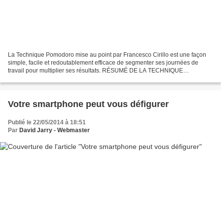
La Technique Pomodoro mise au point par Francesco Cirillo est une façon
simple, facile et redoutablement efficace de segmenter ses journées de
travail pour multiplier ses résultats. RÉSUMÉ DE LA TECHNIQUE
POMODORO. 1 Activité = 1 Pomodoro. Pendant une...
Votre smartphone peut vous défigurer
Publié le 22/05/2014 à 18:51
Par
David Jarry - Webmaster