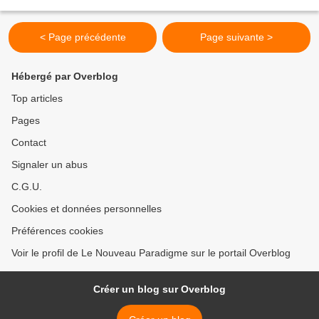
s'agit du mont Lokon
http://www.thehindu.com/news/international/world/indonesias-mount-lokon-
volcano-erupts/article6408050.ece...
< Page précédente
Page suivante >
Hébergé par Overblog
Top articles
Pages
Contact
Signaler un abus
C.G.U.
Cookies et données personnelles
Préférences cookies
Voir le profil de Le Nouveau Paradigme sur le portail Overblog
Créer un blog sur Overblog