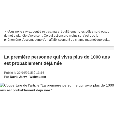
~~Vous ne le saviez peut-être pas, mais régulièrement, les pôles nord et sud
de notre planète s'inversent. Ce qui est encore moins su, c'est que le
phénomène s'accompagne d'un affaiblissement du champ magnétique qui
nous protège des radiations du Soleil. Selon...
La première personne qui vivra plus de 1000 ans
est probablement déjà née
Publié le 20/04/2015 à 13:16
Par
David Jarry - Webmaster