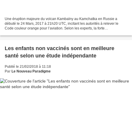
Une éruption majeure du volcan Kambalny au Kamchatka en Russie a
débuté le 24 Mars, 2017 à 21h20 UTC, incitant les autorités à relever le
Code couleur orange pour l’aviation. Selon les experts, la forte
intensification du volcan a été une surprise complète....
Les enfants non vaccinés sont en meilleure
santé selon une étude indépendante
Publié le 21/02/2018 à 11:18
Par
Le Nouveau Paradigme