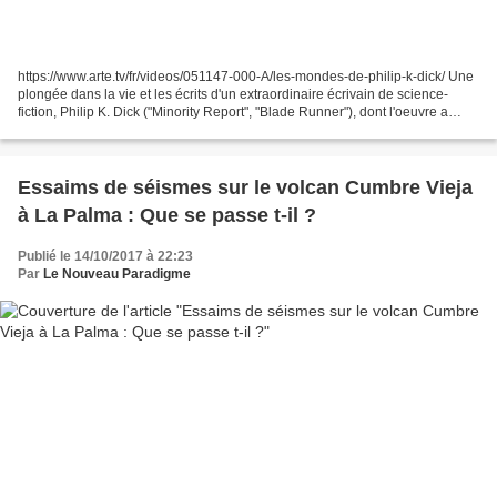
https://www.arte.tv/fr/videos/051147-000-A/les-mondes-de-philip-k-dick/ Une
plongée dans la vie et les écrits d'un extraordinaire écrivain de science-
fiction, Philip K. Dick ("Minority Report", "Blade Runner"), dont l'oeuvre a
anticipé comme aucune autre...
Essaims de séismes sur le volcan Cumbre Vieja
à La Palma : Que se passe t-il ?
Publié le 14/10/2017 à 22:23
Par
Le Nouveau Paradigme