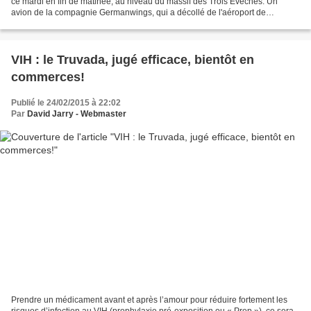
ce mardi en fin de matinée, au niveau du massif des Trois Évêchés. Un
avion de la compagnie Germanwings, qui a décollé de l'aéroport de
Marignane pour rallier Dusseldorf à Barcelonne....
VIH : le Truvada, jugé efficace, bientôt en
commerces!
Publié le 24/02/2015 à 22:02
Par
David Jarry - Webmaster
Prendre un médicament avant et après l’amour pour réduire fortement les
risques d’infection au VIH (prophylaxie pré-exposition ou « Prep »), ce sera