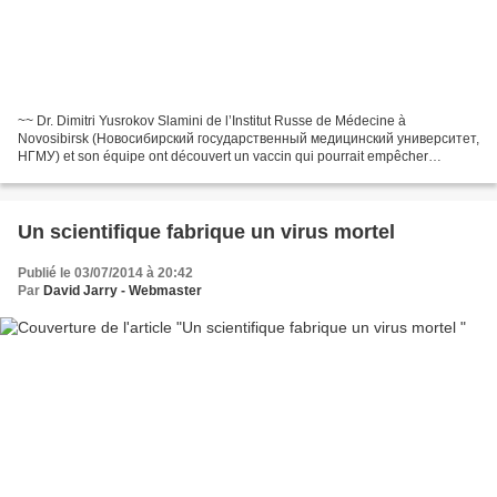
~~ Dr. Dimitri Yusrokov Slamini de l’Institut Russe de Médecine à
Novosibirsk (Новосибирский государственный медицинский университет,
НГМУ) et son équipe ont découvert un vaccin qui pourrait empêcher
l’homosexualité de se développer chez les enfants....
Un scientifique fabrique un virus mortel
Publié le 03/07/2014 à 20:42
Par
David Jarry - Webmaster