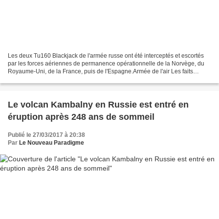
Les deux Tu160 Blackjack de l'armée russe ont été interceptés et escortés
par les forces aériennes de permanence opérationnelle de la Norvège, du
Royaume-Uni, de la France, puis de l'Espagne.Armée de l'air Les faits
remontent au 22 septembre dernier....
Le volcan Kambalny en Russie est entré en
éruption après 248 ans de sommeil
Publié le 27/03/2017 à 20:38
Par
Le Nouveau Paradigme