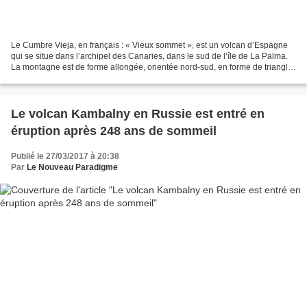
Le Cumbre Vieja, en français : « Vieux sommet », est un volcan d’Espagne
qui se situe dans l’archipel des Canaries, dans le sud de l’île de La Palma.
La montagne est de forme allongée, orientée nord-sud, en forme de triangle
pointant vers le sud et culminant...
Le volcan Kambalny en Russie est entré en
éruption après 248 ans de sommeil
Publié le 27/03/2017 à 20:38
Par
Le Nouveau Paradigme