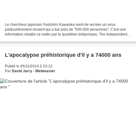
Le chercheur japonais Yoshihiro Kawaoka vient de recréer un virus
particulièrement virulent qui a tué près de "500 000 personnes". C'est une
information relatée ce matin par le quotidien britannique, The Independent .
Le Japonais Yoshihiro Kawaoka, chercheur...
L'apocalypse préhistorique d'il y a 74000 ans
Publié le 05/11/2014 à 23:12
Par
David Jarry - Webmaster