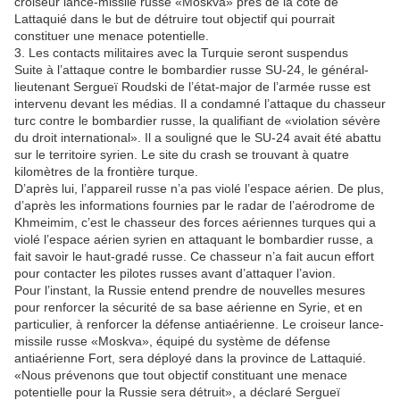
croiseur lance-missile russe «Moskva» près de la côte de
Lattaquié dans le but de détruire tout objectif qui pourrait
constituer une menace potentielle.
3. Les contacts militaires avec la Turquie seront suspendus
Suite à l’attaque contre le bombardier russe SU-24, le général-
lieutenant Sergueï Roudski de l’état-major de l’armée russe est
intervenu devant les médias. Il a condamné l’attaque du chasseur
turc contre le bombardier russe, la qualifiant de «violation sévère
du droit international». Il a souligné que le SU-24 avait été abattu
sur le territoire syrien. Le site du crash se trouvant à quatre
kilomètres de la frontière turque.
D’après lui, l’appareil russe n’a pas violé l’espace aérien. De plus,
d’après les informations fournies par le radar de l’aérodrome de
Khmeimim, c’est le chasseur des forces aériennes turques qui a
violé l’espace aérien syrien en attaquant le bombardier russe, a
fait savoir le haut-gradé russe. Ce chasseur n’a fait aucun effort
pour contacter les pilotes russes avant d’attaquer l’avion.
Pour l’instant, la Russie entend prendre de nouvelles mesures
pour renforcer la sécurité de sa base aérienne en Syrie, et en
particulier, à renforcer la défense antiaérienne. Le croiseur lance-
missile russe «Moskva», équipé du système de défense
antiaérienne Fort, sera déployé dans la province de Lattaquié.
«Nous prévenons que tout objectif constituant une menace
potentielle pour la Russie sera détruit», a déclaré Sergueï