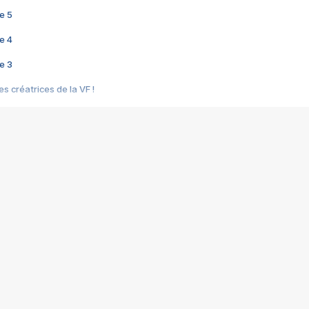
e 5
e 4
e 3
s créatrices de la VF !
e 2
e 1
e Mektoub My Love arrive enfin ! Rencontre avec Shaïn Boumedine et Sal
i : après Toni en famille
elle réalise le bouleversant Dites lui que je l'aime
ais ! Rencontre autour de Vie privée de Rebecca Zlotowski
 de Marguerite, Grave... Rencontre avec Ella Rumpf
 Les Rêveurs, un film intime sur la santé mentale