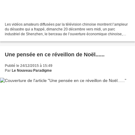
Les vidéos amateurs diffusées par la télévision chinoise montrent l’ampleur
du désastre qui a frappé, dimanche 20 décembre vers midi, un parc
industriel de Shenzhen, le berceau de l’ouverture économique chinoise,
dans le sud du pays : une coulée de boue...
Une pensée en ce réveillon de Noël......
Publié le 24/12/2015 à 15:49
Par
Le Nouveau Paradigme