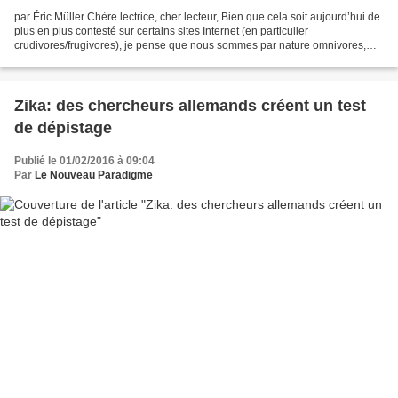
par Éric Müller Chère lectrice, cher lecteur, Bien que cela soit aujourd’hui de
plus en plus contesté sur certains sites Internet (en particulier
crudivores/frugivores), je pense que nous sommes par nature omnivores,
c’est-à-dire que notre tube digestif...
Zika: des chercheurs allemands créent un test
de dépistage
Publié le 01/02/2016 à 09:04
Par
Le Nouveau Paradigme