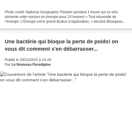
Photo credit: National Geographic Pédaler pendant 1 heure sur ce vélo
alimente votre maison en énergie pour 24 heures! « Tout nécessite de
l’énergie. L’Énergie est le grand facteur d’égalisation, » déclare Bhargava,
c’est pourquoi il a créé ce vélo, afin...
Une bactérie qui bloque la perte de poids! on
vous dit comment s'en débarrasser...
Publié le 29/12/2015 à 14:18
Par
Le Nouveau Paradigme