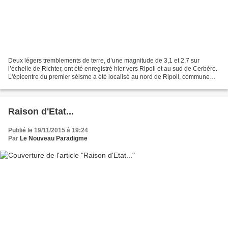
Deux légers tremblements de terre, d’une magnitude de 3,1 et 2,7 sur
l’échelle de Richter, ont été enregistré hier vers Ripoll et au sud de Cerbère.
L'épicentre du premier séisme a été localisé au nord de Ripoll, commune
située à une dizaine de kilomètres...
Raison d'Etat...
Publié le 19/11/2015 à 19:24
Par
Le Nouveau Paradigme