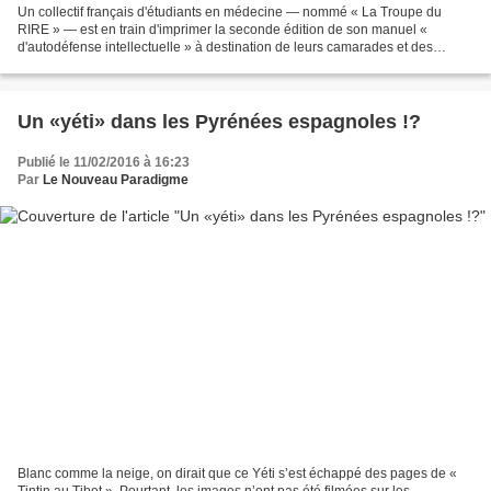
Un collectif français d'étudiants en médecine — nommé « La Troupe du
RIRE » — est en train d'imprimer la seconde édition de son manuel «
d'autodéfense intellectuelle » à destination de leurs camarades et des
médecins établis. Le but de ce projet ? Sensibiliser...
Un «yéti» dans les Pyrénées espagnoles !?
Publié le 11/02/2016 à 16:23
Par
Le Nouveau Paradigme
Blanc comme la neige, on dirait que ce Yéti s’est échappé des pages de «
Tintin au Tibet ». Pourtant, les images n’ont pas été filmées sur les