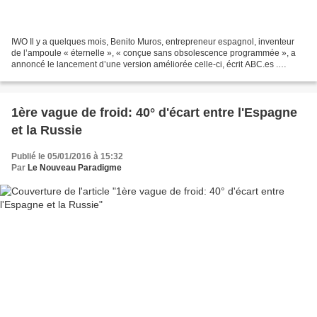
IWO Il y a quelques mois, Benito Muros, entrepreneur espagnol, inventeur
de l’ampoule « éternelle », « conçue sans obsolescence programmée », a
annoncé le lancement d’une version améliorée celle-ci, écrit ABC.es .
Elaborée il y a deux ans, l’ampoule IWOP...
1ère vague de froid: 40° d'écart entre l'Espagne
et la Russie
Publié le 05/01/2016 à 15:32
Par
Le Nouveau Paradigme