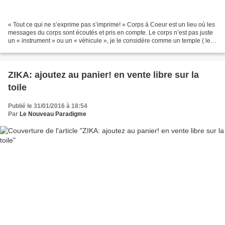
« Tout ce qui ne s’exprime pas s’imprime! » Corps à Coeur est un lieu où les
messages du corps sont écoutés et pris en compte. Le corps n’est pas juste
un « instrument » ou un « véhicule », je le considère comme un temple ( le
temple de l’âme) et aussi...
ZIKA: ajoutez au panier! en vente libre sur la
toile
Publié le 31/01/2016 à 18:54
Par
Le Nouveau Paradigme