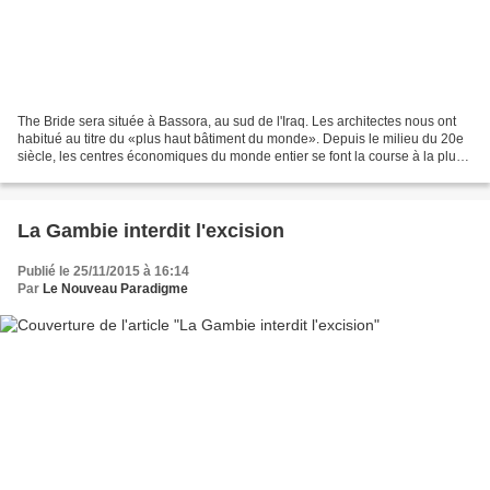
The Bride sera située à Bassora, au sud de l'Iraq. Les architectes nous ont
habitué au titre du «plus haut bâtiment du monde». Depuis le milieu du 20e
siècle, les centres économiques du monde entier se font la course à la plus
grande tour. Si Dubaï est...
La Gambie interdit l'excision
Publié le 25/11/2015 à 16:14
Par
Le Nouveau Paradigme