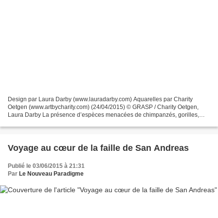
Design par Laura Darby (www.lauradarby.com) Aquarelles par Charity
Oetgen (www.artbycharity.com) (24/04/2015) © GRASP / Charity Oetgen,
Laura Darby La présence d’espèces menacées de chimpanzés, gorilles,
orang-outans et bonobos au sein de certains sites...
Voyage au cœur de la faille de San Andreas
Publié le 03/06/2015 à 21:31
Par
Le Nouveau Paradigme