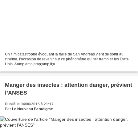
Un film catastrophe évoquant la faille de San Andreas vient de sortir au
cinéma, l’occasion de revenir sur ce phénomène qui fait trembler les Etats-
Unis. &amp;amp;amp;amp;lt;a
href="http://www3.smartadserver.com/call/pubjumpi/8623/134923/3796/S/[ti
mestamp]/?"...
Manger des insectes : attention danger, prévient
l’ANSES
Publié le 04/06/2015 à 21:17
Par
Le Nouveau Paradigme