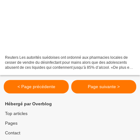
Reuters Les autorités suédoises ont ordonné aux pharmacies locales de
cesser de vendre du désinfectant pour mains alors que des adolescents
abusent de ces liquides qui contiennent jusqu’à 85% d’alcool. «De plus en
plus de jeunes sont admis aux services...
< Page précédente
Page suivante >
Hébergé par Overblog
Top articles
Pages
Contact