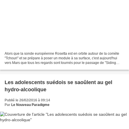
Alors que la sonde européenne Rosetta est en orbite autour de la comète
"Tchouri" et se prépare à poser un module à sa surface, c'est aujourd'hui
vers Mars que tous les regards sont tournés pour le passage de "Siding
Spring". Cette comète, dont le nom...
Les adolescents suédois se saoûlent au gel
hydro-alcoolique
Publié le 26/02/2016 à 09:14
Par
Le Nouveau Paradigme