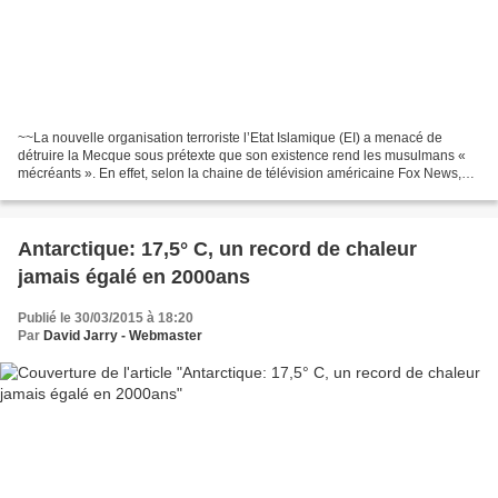
~~La nouvelle organisation terroriste l’Etat Islamique (EI) a menacé de
détruire la Mecque sous prétexte que son existence rend les musulmans «
mécréants ». En effet, selon la chaine de télévision américaine Fox News,
l’EI a posté un Tweet dans lequel...
Antarctique: 17,5° C, un record de chaleur
jamais égalé en 2000ans
Publié le 30/03/2015 à 18:20
Par
David Jarry - Webmaster