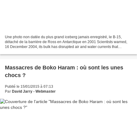
Une photo non datée du plus grand iceberg jamais enregistré, le B-15,
détaché de la barrière de Ross en Antarctique en 2001 Scientists warned,
16 December 2004, its bulk has disrupted air and water currents that
normally break up pack ice in McMurdo Sound,...
Massacres de Boko Haram : où sont les unes
chocs ?
Publié le 15/01/2015 à 07:13
Par
David Jarry - Webmaster