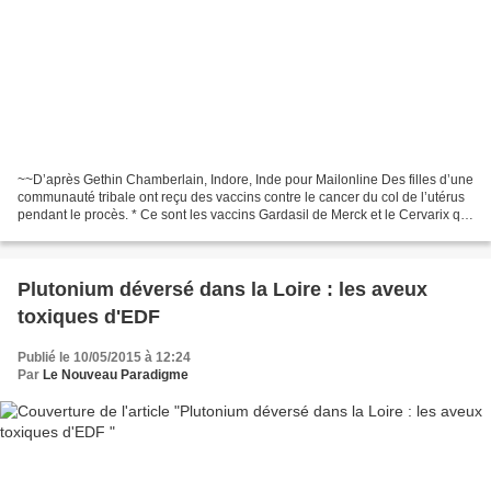
~~D’après Gethin Chamberlain, Indore, Inde pour Mailonline Des filles d’une
communauté tribale ont reçu des vaccins contre le cancer du col de l’utérus
pendant le procès. * Ce sont les vaccins Gardasil de Merck et le Cervarix qui
ont été administrés aux...
Plutonium déversé dans la Loire : les aveux
toxiques d'EDF
Publié le 10/05/2015 à 12:24
Par
Le Nouveau Paradigme