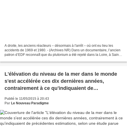
A droite, les anciens réacteurs – désormais à l'arrêt – où ont eu lieu les
accidents de 1969 et 1980. - (Archives NR) Dans un documentaire, l’ancien
patron d’EDF reconnaît que du plutonium a été rejeté dans la Loire, à Saint-
Laurent-des-Eaux lors d’un...
L'élévation du niveau de la mer dans le monde
s'est accélérée ces dix dernières années,
contrairement à ce qu'indiquaient de
précédentes estimations, selon une étude parue
Publié le 11/05/2015 à 20:43
lundi dans la revue Nature Climate Change.
Par
Le Nouveau Paradigme