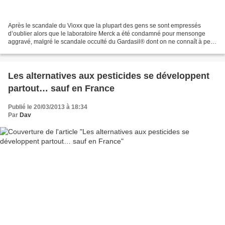
Après le scandale du Vioxx que la plupart des gens se sont empressés
d’oublier alors que le laboratoire Merck a été condamné pour mensonge
aggravé, malgré le scandale occulté du Gardasil® dont on ne connaît à peu
près rien de ses « vertus », si ce n’est...
Les alternatives aux pesticides se développent
partout… sauf en France
Publié le 20/03/2013 à 18:34
Par
Dav