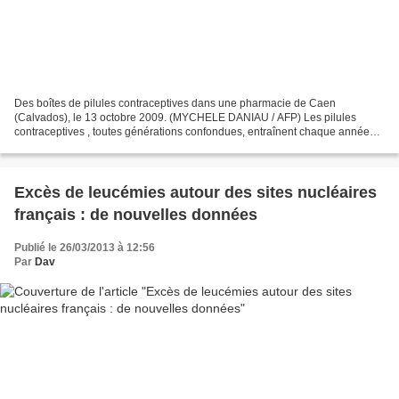
Des boîtes de pilules contraceptives dans une pharmacie de Caen
(Calvados), le 13 octobre 2009. (MYCHELE DANIAU / AFP) Les pilules
contraceptives , toutes générations confondues, entraînent chaque année
plus de 2 500 "accidents" par formation de caillots...
Excès de leucémies autour des sites nucléaires
français : de nouvelles données
Publié le 26/03/2013 à 12:56
Par
Dav