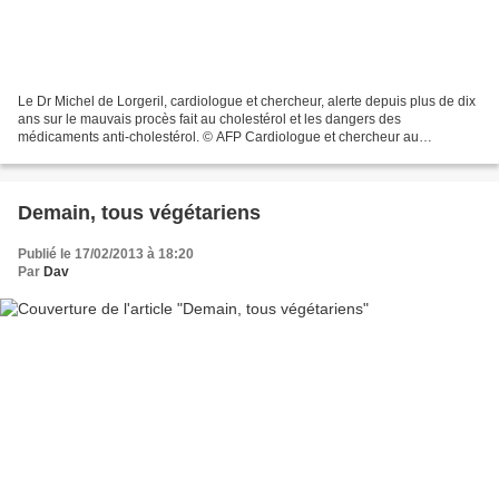
Le Dr Michel de Lorgeril, cardiologue et chercheur, alerte depuis plus de dix
ans sur le mauvais procès fait au cholestérol et les dangers des
médicaments anti-cholestérol. © AFP Cardiologue et chercheur au
département des sciences de la vie du CNRS et...
Demain, tous végétariens
Publié le 17/02/2013 à 18:20
Par
Dav