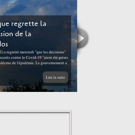
ue regrette la
ision de la
dos
 a regretté mercredi "que les décisions"
cents contre le Covid-19 "aient été prises
e décrue de l'épidémie. Le gouvernement a
Lire la suite