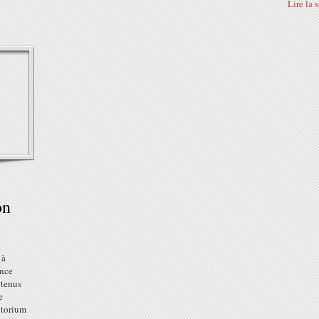
Lire la 
on
 à
ance
btenus
e
itorium