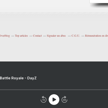
 Overblog
Top articles
Contact
Signaler un abus
C.G.U.
Rémunération en dro
 Battle Royale - DayZ