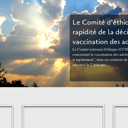
Le Comité d'éthiq
rapidité de la déc
vaccination des a
Le Comité national d'éthique (CCNE)
concernant la vaccination des adoles
si rapidement", dans un contexte d
annoncé le 2 juin que...