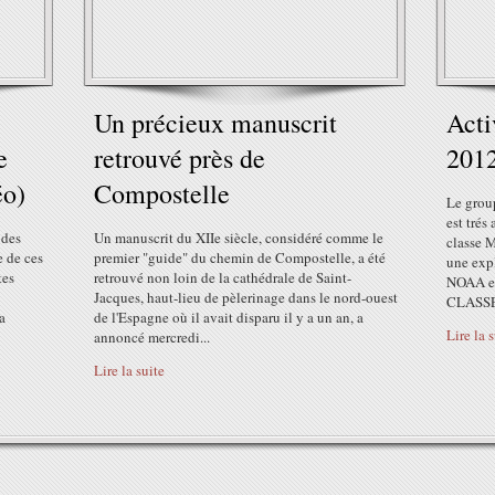
Un précieux manuscrit
Acti
e
retrouvé près de
201
éo)
Compostelle
Le grou
est trés
 des
Un manuscrit du XIIe siècle, considéré comme le
classe M
e de ces
premier "guide" du chemin de Compostelle, a été
une expl
tes
retrouvé non loin de la cathédrale de Saint-
NOAA es
Jacques, haut-lieu de pèlerinage dans le nord-ouest
CLASSE
a
de l'Espagne où il avait disparu il y a un an, a
Lire la 
annoncé mercredi...
Lire la suite