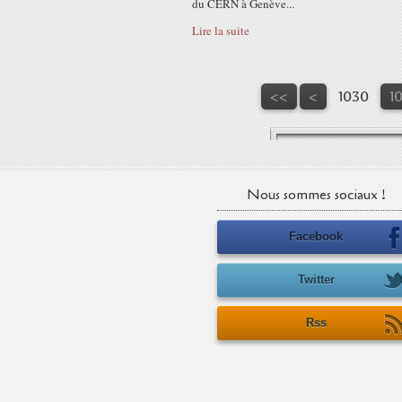
du CERN à Genève...
Lire la suite
1000
1010
1020
<<
<
1030
1
Nous sommes sociaux !
Facebook
Twitter
Rss