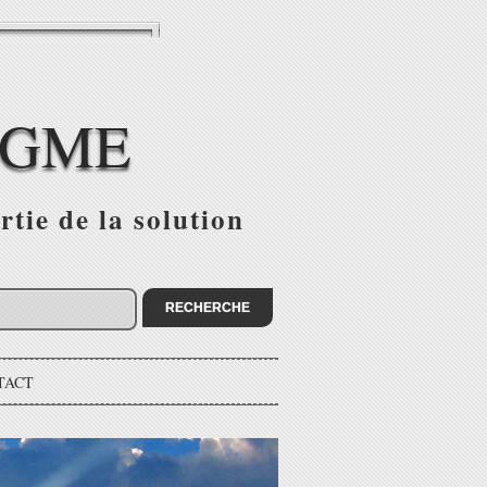
IGME
tie de la solution
TACT