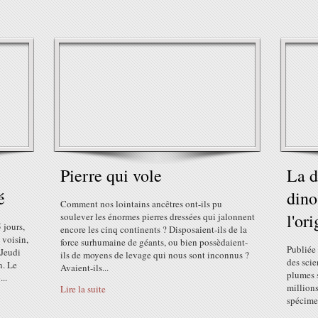
Pierre qui vole
La d
é
dino
Comment nos lointains ancêtres ont-ils pu
l'or
soulever les énormes pierres dressées qui jalonnent
 jours,
encore les cinq continents ? Disposaient-ils de la
 voisin,
force surhumaine de géants, ou bien possèdaient-
Publiée
 Jeudi
ils de moyens de levage qui nous sont inconnus ?
des scie
n. Le
Avaient-ils...
plumes s
..
millions
Lire la suite
spécimen