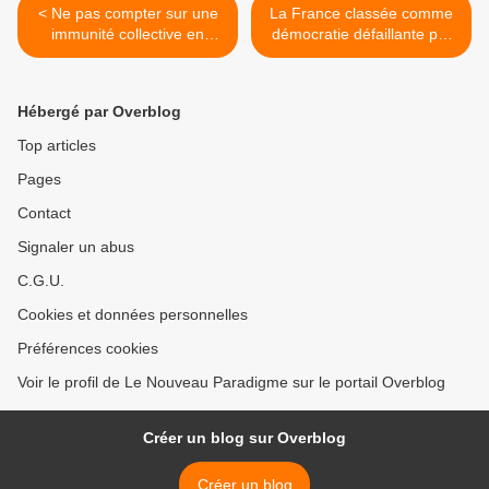
< Ne pas compter sur une
La France classée comme
immunité collective en
démocratie défaillante par
2021, avertit l'OMS
The Economist >
Hébergé par Overblog
Top articles
Pages
Contact
Signaler un abus
C.G.U.
Cookies et données personnelles
Préférences cookies
Voir le profil de Le Nouveau Paradigme sur le portail Overblog
Créer un blog sur Overblog
Créer un blog