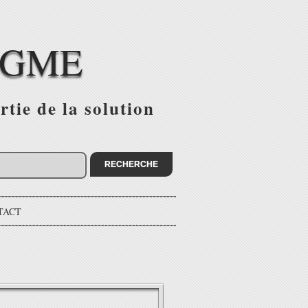
IGME
tie de la solution
TACT