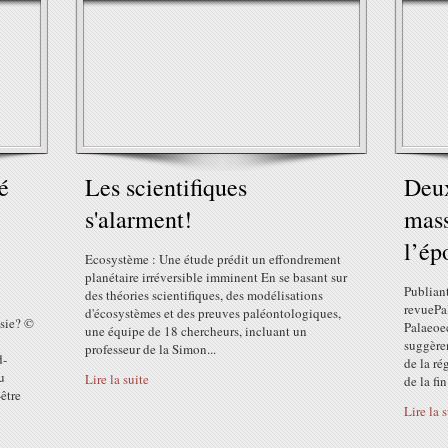
é
Les scientifiques
Deux
s'alarment!
mass
l’ép
Ecosystème : Une étude prédit un effondrement
planétaire irréversible imminent En se basant sur
Publiant
des théories scientifiques, des modélisations
revuePa
d'écosystèmes et des preuves paléontologiques,
sie? ©
Palaeoe
une équipe de 18 chercheurs, incluant un
suggèren
professeur de la Simon...
d-
de la ré
u
Lire la suite
de la fin
être
Lire la 