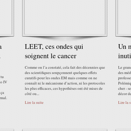
a
LEET, ces ondes qui
Un m
à
soignent le cancer
inut
Comme on l’a constaté, cela fait des décennies que
Le gran
des scientifiques soupçonnent quelques effets
des méd
 tu
curatifs pour les ondes EM mais comme on ne
profess
to IV
connaît ni le mécanisme d’action, ni les protocoles
Polémiqu
les plus efficaces, ces hypothèses ont été mises de
cher - s
 ça
côté ou...
décor de
rmal.
Lire la suite
Lire la 