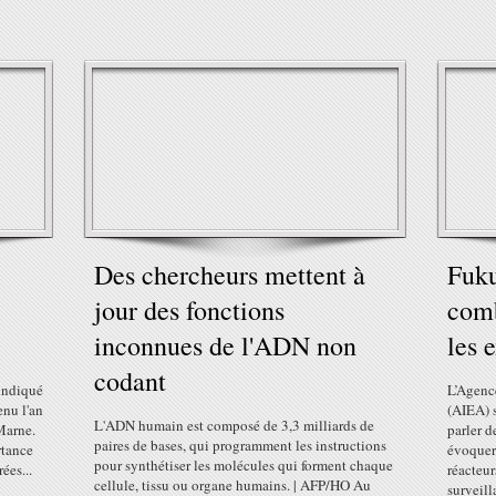
Des chercheurs mettent à
Fuku
jour des fonctions
comb
inconnues de l'ADN non
les 
codant
 indiqué
L’Agenc
enu l'an
(AIEA) 
L'ADN humain est composé de 3,3 milliards de
Marne.
parler d
paires de bases, qui programment les instructions
rtance
évoquer
pour synthétiser les molécules qui forment chaque
ées...
réacteu
cellule, tissu ou organe humains. | AFP/HO Au
surveill