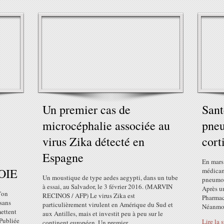
Un premier cas de
Sant
microcéphalie associée au
pneu
virus Zika détecté en
cort
Espagne
En mars
OIE
médicam
Un moustique de type aedes aegypti, dans un tube
pneumoni
à essai, au Salvador, le 3 février 2016. (MARVIN
Après u
u'on
RECINOS / AFP) Le virus Zika est
Pharmaco
 sans
particulièrement virulent en Amérique du Sud et
Néanmoin
ettent
aux Antilles, mais et investit peu à peu sur le
 Publiée
Lire la 
continent européen. Un premier...