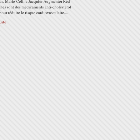
us. Marie-Céline Jacquier Augmenter Réd
ines sont des médicaments anti-cholestérol
 pour réduire le risque cardiovasculaire....
suite