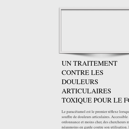
UN TRAITEMENT
CONTRE LES
DOULEURS
ARTICULAIRES
TOXIQUE POUR LE F
Le paracétamol est le premier réflexe lorsq
souffre de douleurs articulaires. Accessible
ordonnance et moins cher, des chercheurs m
néanmoins en garde contre son utilisation.