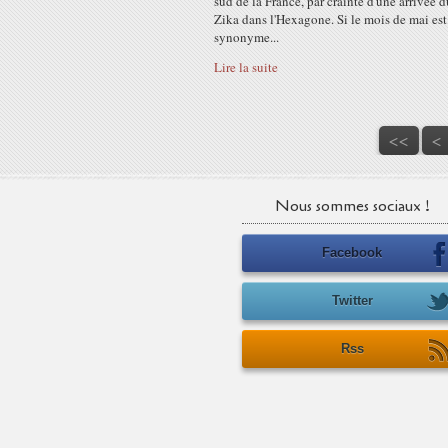
sud de la France, par crainte d'une arrivée d
Zika dans l'Hexagone. Si le mois de mai est
synonyme...
Lire la suite
<<
<
Nous sommes sociaux !
Facebook
Twitter
Rss