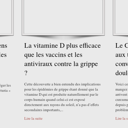
ens
La vitamine D plus efficace
Le C
les
que les vaccins et les
aux 
antiviraux contre la grippe
conv
?
doul
Cette découverte a bien entendu des implications
Voici ce
éger les
pour les épidémies de grippe étant donné que la
mangez 
turia «
vitamine D qui est produite naturellement par le
arriven
corps humain quand celui-ci est exposé
curcuma 
directement aux rayons du soleil, n’a pas d’effets
depuis p
secondaires importants,...
problème
Lire la suite
Lire la 