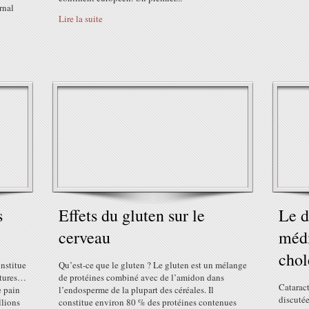
rnal
Lire la suite
s
Effets du gluten sur le
Le d
cerveau
médi
chol
nstitue
Qu’est-ce que le gluten ? Le gluten est un mélange
ltures…
de protéines combiné avec de l’amidon dans
Cataract
e pain
l’endosperme de la plupart des céréales. Il
discutée
llions
constitue environ 80 % des protéines contenues