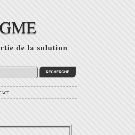
IGME
tie de la solution
TACT