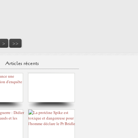
90
100
>
>>
Articles récents