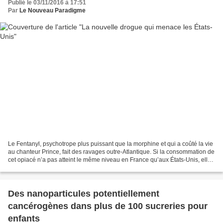
Publié le 03/11/2016 à 17:51
Par
Le Nouveau Paradigme
Le Fentanyl, psychotrope plus puissant que la morphine et qui a coûté la vie
au chanteur Prince, fait des ravages outre-Atlantique. Si la consommation de
cet opiacé n’a pas atteint le même niveau en France qu’aux États-Unis, elle
alerte néanmoins les...
Des nanoparticules potentiellement
cancérogènes dans plus de 100 sucreries pour
enfants