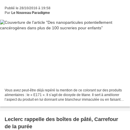
Publié le 28/10/2016 à 19:58
Par
Le Nouveau Paradigme
Vous avez peut-être déjà repéré la mention de ce colorant sur des produits
alimentaires : le « E171 ». Il s’agit de dioxyde de titane. Il sert à améliorer
l’aspect du produit en lui donnant une blancheur immaculée ou en faisant
briller bonbons et glaçages....
Leclerc rappelle des boîtes de pâté, Carrefour
de la purée