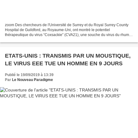
zoom Des chercheurs de l'Université de Surrey et du Royal Surrey County
Hospital de Guildford, au Royaume-Uni, ont montré le potentiel
thérapeutique du virus “Coxsackie” (CVA21), une souche du virus du rhume,
un virus oncolytique, c’est à dire “tueur...
ETATS-UNIS : TRANSMIS PAR UN MOUSTIQUE,
LE VIRUS EEE TUE UN HOMME EN 9 JOURS
Publié le 19/09/2019 à 13:39
Par
Le Nouveau Paradigme