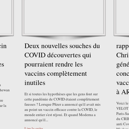
cin
Deux nouvelles souches du
rapp
COVID découvertes qui
Chr
es
pourraient rendre les
géné
vaccins complètement
conc
inutiles
vacc
a
à A
chewan
Et si toutes les hypothèses que les gens font sur
cette pandémie de COVID étaient complètement
tre
Voici le
fausses ? Lorsque Pfizer a annoncé qu'il avait mis
ar la
VELOT ,
au point un vaccin efficace contre la COVID, le
Paris-Sa
monde entier s'est réjoui. Et quand Moderna a
du CRII
annoncé qu'il...
anti Co
Lire la suite