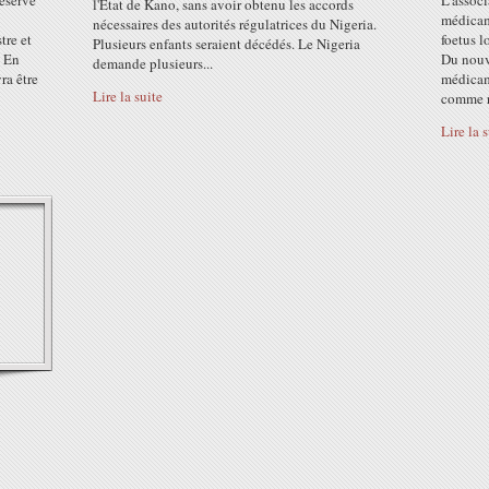
éservé
L'associ
l'Etat de Kano, sans avoir obtenu les accords
médicam
nécessaires des autorités régulatrices du Nigeria.
tre et
foetus l
Plusieurs enfants seraient décédés. Le Nigeria
. En
Du nouve
demande plusieurs...
ra être
médicam
Lire la suite
comme r
Lire la 