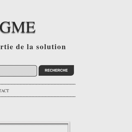
IGME
tie de la solution
TACT