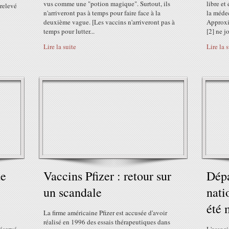
vus comme une "potion magique". Surtout, ils
libre et
relevé
n'arriveront pas à temps pour faire face à la
la médec
deuxième vague. [Les vaccins n'arriveront pas à
Approxi
temps pour lutter...
[2] ne j
Lire la suite
Lire la 
de
Vaccins Pfizer : retour sur
Dépa
un scandale
nati
été 
La firme américaine Pfizer est accusée d'avoir
réalisé en 1996 des essais thérapeutiques dans