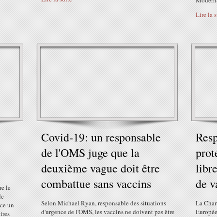
Moderna 
Lire la 
Covid-19: un responsable
Resp
de l'OMS juge que la
prot
deuxième vague doit être
libr
combattue sans vaccins
de v
re le
de
Selon Michael Ryan, responsable des situations
La Char
ce un
d'urgence de l'OMS, les vaccins ne doivent pas être
Europée
ires