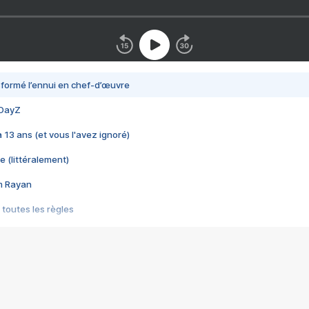
nsformé l’ennui en chef-d’œuvre
 DayZ
 a 13 ans (et vous l'avez ignoré)
e (littéralement)
im Rayan
 toutes les règles
s les jeux vidéo
us choquant de Rockstar ? - Le scandale BULLY
e plus moche de Steam
du RÊVE tourne au CAUCHEMAR