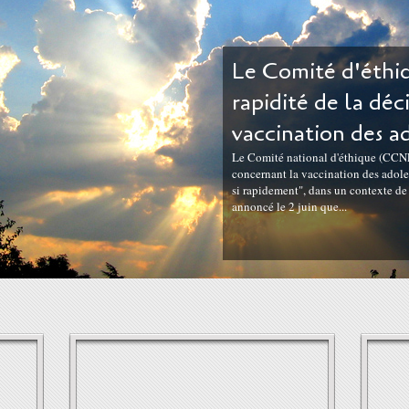
Le Comité d'éthiq
rapidité de la déc
vaccination des a
Le Comité national d'éthique (CCNE)
concernant la vaccination des adoles
si rapidement", dans un contexte d
annoncé le 2 juin que...