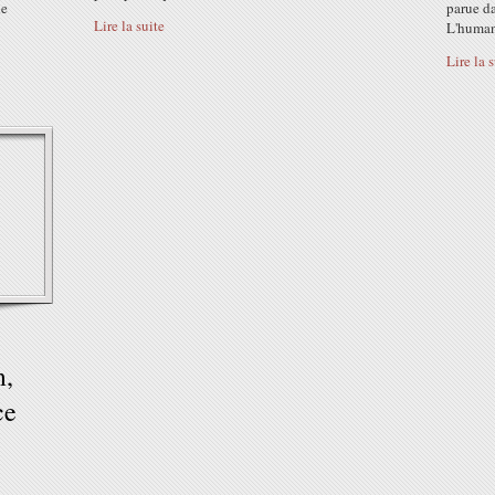
de
parue d
Lire la suite
L'humani
Lire la 
m,
ce
i