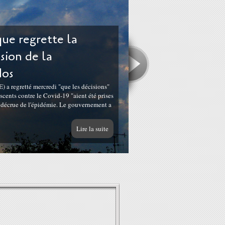
ue regrette la
ision de la
dos
 a regretté mercredi "que les décisions"
cents contre le Covid-19 "aient été prises
e décrue de l'épidémie. Le gouvernement a
Lire la suite