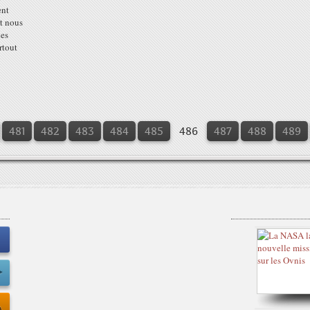
ent
t nous
des
rtout
481
482
483
484
485
486
487
488
489