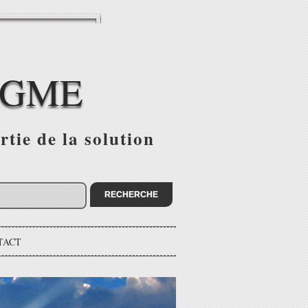
IGME
tie de la solution
TACT