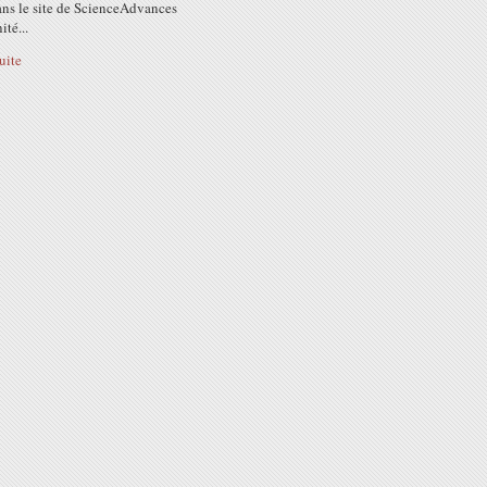
ans le site de ScienceAdvances
té...
suite