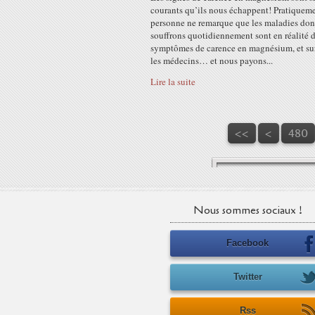
courants qu’ils nous échappent! Pratiquem
personne ne remarque que les maladies don
souffrons quotidiennement sont en réalité 
symptômes de carence en magnésium, et su
les médecins… et nous payons...
Lire la suite
400
410
420
430
440
450
460
470
<<
<
480
Nous sommes sociaux !
Facebook
Twitter
Rss