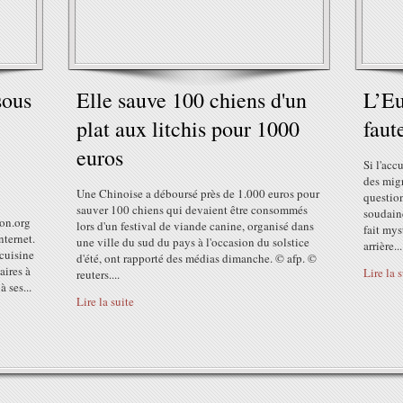
sous
Elle sauve 100 chiens d'un
L’Eu
plat aux litchis pour 1000
faut
euros
Si l'acc
des mig
Une Chinoise a déboursé près de 1.000 euros pour
question
sauver 100 chiens qui devaient être consommés
soudain
on.org
lors d'un festival de viande canine, organisé dans
fait mys
nternet.
une ville du sud du pays à l'occasion du solstice
arrière...
 cuisine
d'été, ont rapporté des médias dimanche. © afp. ©
aires à
Lire la 
reuters....
 ses...
Lire la suite