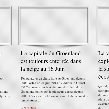
i
La capitale du Groenland
La v
est toujours enterrée dans
expl
la neige au 16 Juin
la s
écos
 bon
Températures en chute libre au Groenland depuis
2003Posted on 21 juin 2015 by Admin in Climat
Quand, a
t
// 0 Comments Les températures dans le sud du
fabriqu
ntient
Groenland ont chuté de plusieurs degrés depuis
dernière
ilymail)
2003. C’est en corrélation avec une forte baisse des
plein oc
températures...
évacuée
Lire la suite
des...