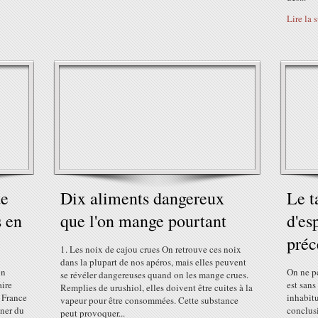
Lire la 
te
Dix aliments dangereux
Le t
s en
que l'on mange pourtant
d'es
préc
1. Les noix de cajou crues On retrouve ces noix
dans la plupart de nos apéros, mais elles peuvent
on
On ne pe
se révéler dangereuses quand on les mange crues.
aire
est sans
Remplies de urushiol, elles doivent être cuites à la
 France
inhabitu
vapeur pour être consommées. Cette substance
gner du
conclusi
peut provoquer...