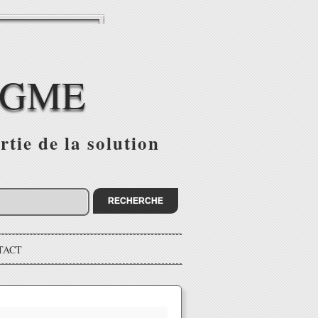
IGME
tie de la solution
TACT