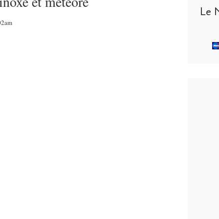
inoxe et météore
Le 
:02am