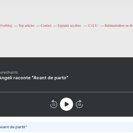
 Overblog
Top articles
Contact
Signaler un abus
C.G.U.
Rémunération en dro
Purecharts
ngeli raconte "Avant de partir"
vant de partir"