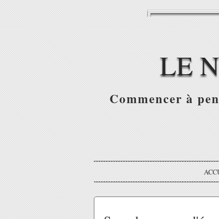
LE 
Commencer à pense
ACC