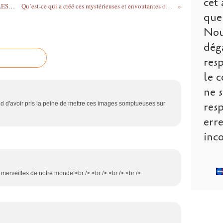
cet 
L'AUTEUR D'UNE ÉTUDE CHOC SUR LES OGM MET EN CAUSE L'EFSA
Qu’est-ce qui a créé ces mystérieuses et envoutantes ondulations sur le plancher océanique ?
que 
Nou
dég
res
le c
ne s
res
 d'avoir pris la peine de mettre ces images somptueuses sur
err
inco
 merveilles de notre monde!<br /> <br /> <br /> <br />