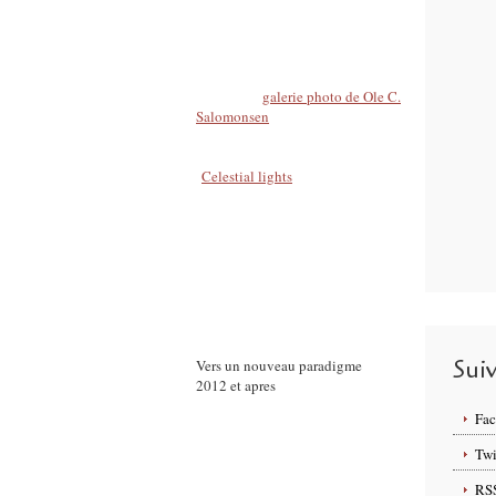
qu'une partie atteigne la haute
atmosphère et danse dans le ciel
des pôles.
Sur Flick'r,
galerie photo de Ole C.
Salomonsen
.
A voir et revoir timelapse video
"
Celestial lights
".
Crédit photo : Ole C. Salomonsen.
X. Demeersman
Le Cosmographe
Sui
Vers un nouveau paradigme
2012 et apres
Fa
Twi
RS