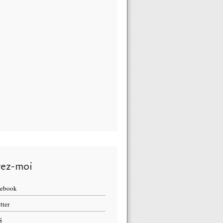
vez-moi
cebook
tter
S