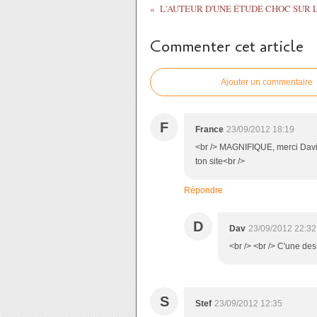
Commenter cet article
Ajouter un commentaire
F
France
23/09/2012 18:19
<br /> MAGNIFIQUE, merci David
ton site<br />
Répondre
D
Dav
23/09/2012 22:32
<br /> <br /> C'une des
S
Stef
23/09/2012 12:35