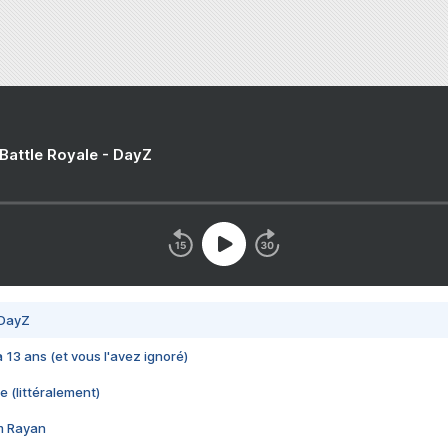
 Battle Royale - DayZ
 DayZ
 a 13 ans (et vous l'avez ignoré)
e (littéralement)
im Rayan