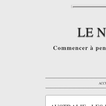
LE 
Commencer à pense
ACC