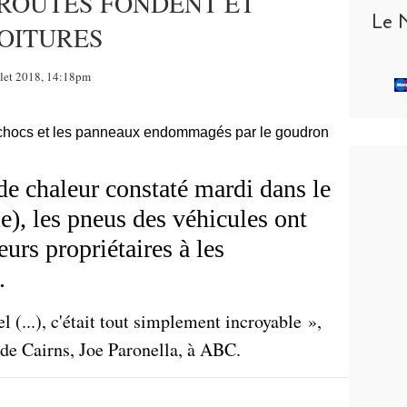
 ROUTES FONDENT ET
Le 
OITURES
llet 2018, 14:18pm
e chaleur constaté mardi dans le
e), les pneus des véhicules ont
eurs propriétaires à les
.
l (...), c'était tout simplement incroyable »,
e de Cairns, Joe Paronella, à ABC.