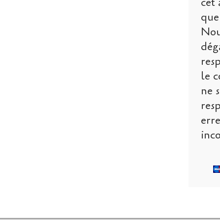
cet 
que 
Nou
dég
res
le c
ne s
res
err
inco