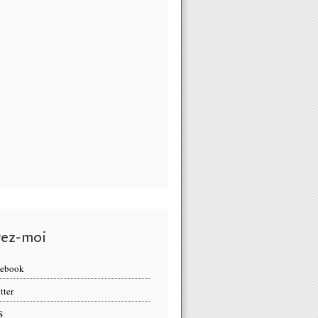
vez-moi
cebook
tter
S