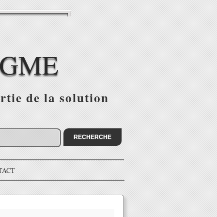
IGME
tie de la solution
TACT