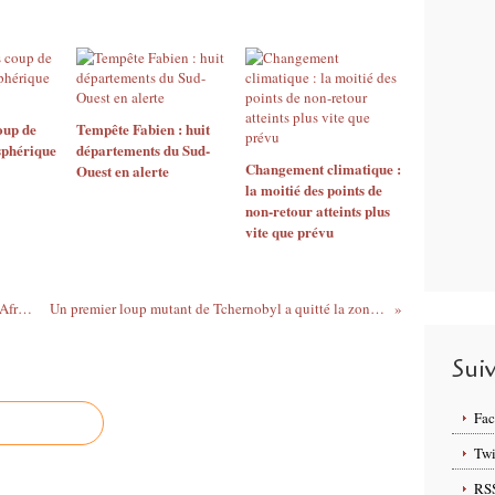
oup de
Tempête Fabien : huit
sphérique
départements du Sud-
Changement climatique :
Ouest en alerte
la moitié des points de
non-retour atteints plus
vite que prévu
Des braconniers dévorés par des lions en Afrique du Sud
Un premier loup mutant de Tchernobyl a quitté la zone d’exclusion
Sui
Fa
Twi
RS