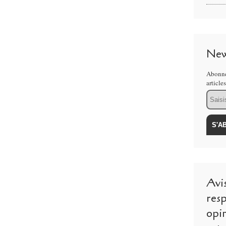
New
Abonne
article
Email
Avi
resp
opi