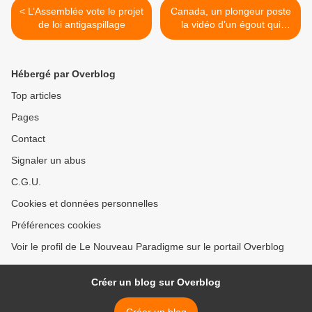
< L’Assemblée vote le projet
Canada, un plongeur poste
de loi antigaspillage
la vidéo d’un égout qui
déverse du sang contaminé
depuis 24 mois >
Hébergé par Overblog
Top articles
Pages
Contact
Signaler un abus
C.G.U.
Cookies et données personnelles
Préférences cookies
Voir le profil de Le Nouveau Paradigme sur le portail Overblog
Créer un blog sur Overblog
Créer un blog