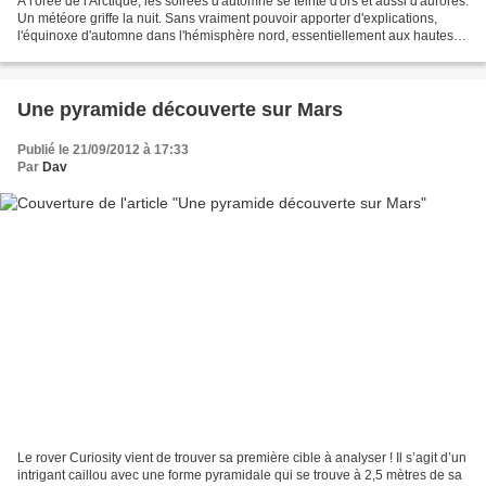
A l'orée de l'Arctique, les soirées d'automne se teinte d'ors et aussi d'aurores.
Un météore griffe la nuit. Sans vraiment pouvoir apporter d'explications,
l'équinoxe d'automne dans l'hémisphère nord, essentiellement aux hautes
latitudes, s'impose comme...
Une pyramide découverte sur Mars
Publié le 21/09/2012 à 17:33
Par
Dav
Le rover Curiosity vient de trouver sa première cible à analyser ! Il s’agit d’un
intrigant caillou avec une forme pyramidale qui se trouve à 2,5 mètres de sa