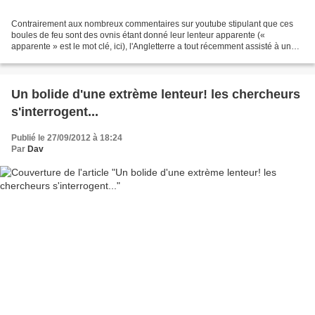
Contrairement aux nombreux commentaires sur youtube stipulant que ces
boules de feu sont des ovnis étant donné leur lenteur apparente («
apparente » est le mot clé, ici), l'Angletterre a tout récemment assisté à une
pluie de roches qui devrait faire réfléchir....
Un bolide d'une extrème lenteur! les chercheurs
s'interrogent...
Publié le 27/09/2012 à 18:24
Par
Dav