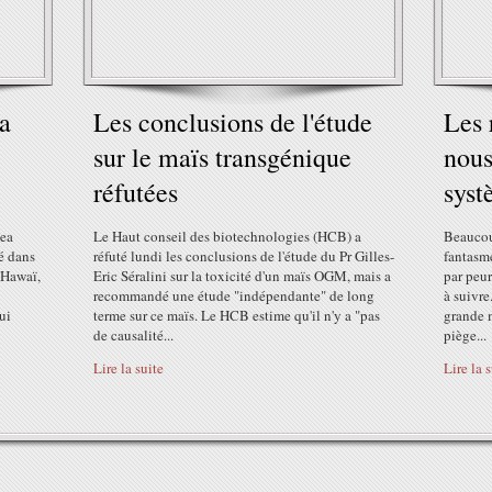
a
Les conclusions de l'étude
Les 
sur le maïs transgénique
nous
réfutées
syst
uea
Le Haut conseil des biotechnologies (HCB) a
Beaucou
ué dans
réfuté lundi les conclusions de l'étude du Pr Gilles-
fantasme
 Hawaï,
Eric Séralini sur la toxicité d'un maïs OGM, mais a
par peu
recommandé une étude "indépendante" de long
à suivre
ui
terme sur ce maïs. Le HCB estime qu'il n'y a "pas
grande m
de causalité...
piège...
Lire la suite
Lire la 