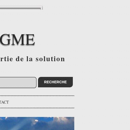
IGME
tie de la solution
TACT