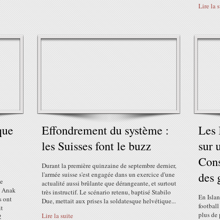
Lire la 
que
Effondrement du système :
Les 
les Suisses font le buzz
sur 
Cons
Durant la première quinzaine de septembre dernier,
des 
l'armée suisse s'est engagée dans un exercice d'une
te
actualité aussi brûlante que dérangeante, et surtout
t. Anak
très instructif. Le scénario retenu, baptisé Stabilo
En Islan
s ont
Due, mettait aux prises la soldatesque helvétique...
footbal
it
plus de 
Lire la suite
2