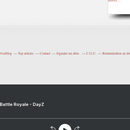
 Overblog
Top articles
Contact
Signaler un abus
C.G.U.
Rémunération en dro
 Battle Royale - DayZ