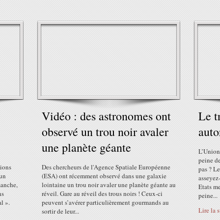
Vidéo : des astronomes ont
Le t
observé un trou noir avaler
auto
une planète géante
L’Union
peine de
tions
Des chercheurs de l'Agence Spatiale Européenne
pas ? Le
 un
(ESA) ont récemment observé dans une galaxie
asseyez-
manche,
lointaine un trou noir avaler une planète géante au
Etats m
ns
réveil. Gare au réveil des trous noirs ! Ceux-ci
peine...
l ».
peuvent s’avérer particulièrement gourmands au
Lire la 
sortir de leur...