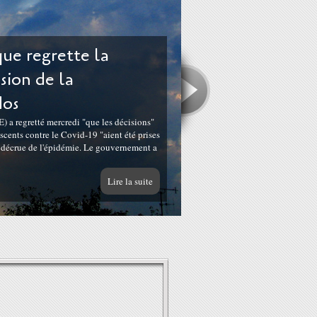
ue regrette la
ision de la
dos
 a regretté mercredi "que les décisions"
cents contre le Covid-19 "aient été prises
e décrue de l'épidémie. Le gouvernement a
Lire la suite