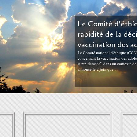
Le Comité d'éthiq
rapidité de la déc
vaccination des a
Le Comité national d'éthique (CCNE)
concernant la vaccination des adoles
si rapidement", dans un contexte d
annoncé le 2 juin que...