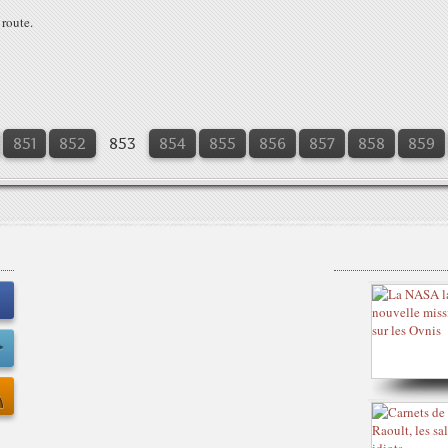
 route.
851
852
853
854
855
856
857
858
859