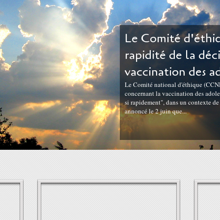
Le Comité d'éthiq
rapidité de la déc
vaccination des a
Le Comité national d'éthique (CCNE)
concernant la vaccination des adoles
si rapidement", dans un contexte d
annoncé le 2 juin que...