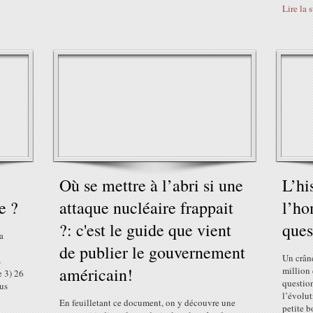
Lire la 
Où se mettre à l’abri si une
L’hi
e ?
attaque nucléaire frappait
l’h
?: c'est le guide que vient
ques
a
de publier le gouvernement
Un crân
s
américain!
million
e 3) 26
question
lus
l’évolu
En feuilletant ce document, on y découvre une
petite b