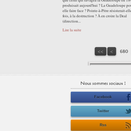
que celui qui ravagea la Guadeloupe en 18
produisait aujourd'hui ? La Guadeloupe pou
elle faire face ? Pointe-à-Pitre résisterait-ell
fois, à la destruction ? À en croire la Deal
(direction...
Lire la suite
600
610
620
630
640
650
660
670
<<
<
680
Nous sommes sociaux !
Facebook
Twitter
Rss