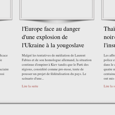
l'Europe face au danger
Thaï
d'une explosion de
noir
l'Ukraine à la yougoslave
l'in
ficace
Malgré les tentatives de médiation de Laurent
Les affr
de
Fabius et de son homologue allemand, la situation
police 
continue d'empirer à Kiev tandis que le Parti des
dans le 
aciaire
régions, considéré comme pro-russe, tente de
quatre m
ussi
pousser un projet de fédéralisation du pays. Le
centaine
scénario d'une...
ont mis 
Lire la suite
Lire la 