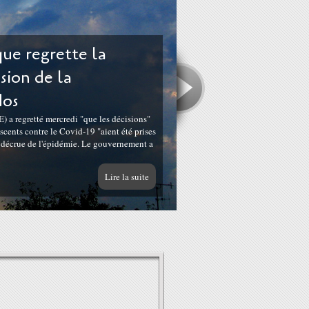
ue regrette la
ision de la
dos
 a regretté mercredi "que les décisions"
cents contre le Covid-19 "aient été prises
e décrue de l'épidémie. Le gouvernement a
Lire la suite