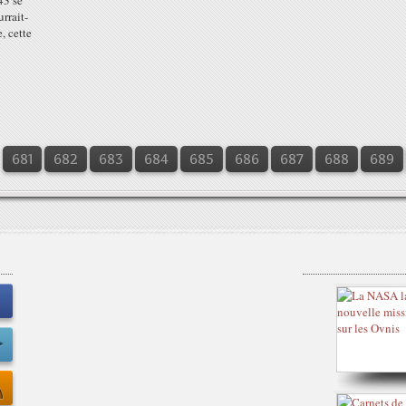
43 se
rrait-
e, cette
681
682
683
684
685
686
687
688
689