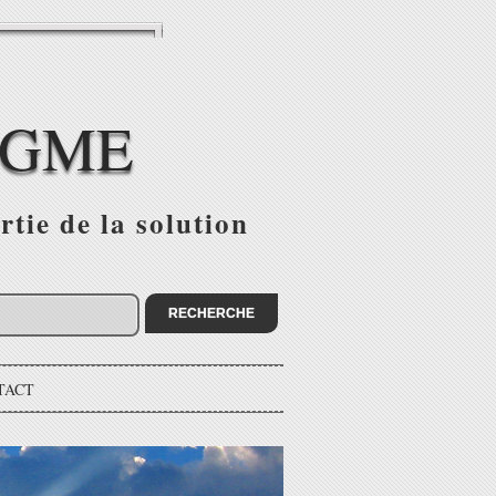
IGME
tie de la solution
TACT