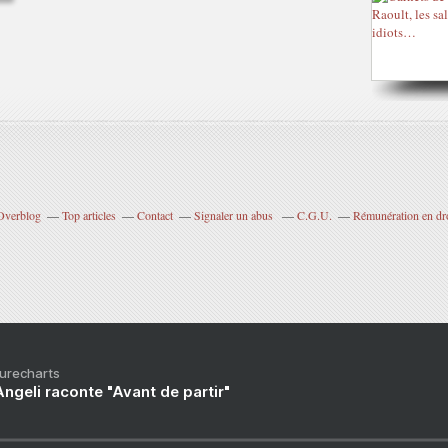
 Overblog
Top articles
Contact
Signaler un abus
C.G.U.
Rémunération en dro
Purecharts
ngeli raconte "Avant de partir"