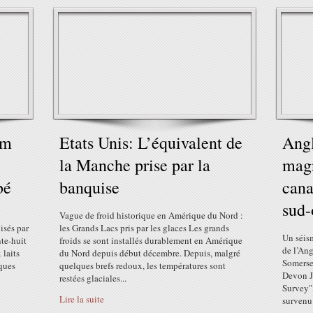
um
Etats Unis: L’équivalent de
Angl
la Manche prise par la
magn
bé
banquise
cana
sud-
Vague de froid historique en Amérique du Nord :
isés par
les Grands Lacs pris par les glaces Les grands
Un séis
te-huit
froids se sont installés durablement en Amérique
de l’Ang
 laits
du Nord depuis début décembre. Depuis, malgré
Somerset
iques
quelques brefs redoux, les températures sont
Devon J
restées glaciales...
Survey",
Lire la suite
survenu 