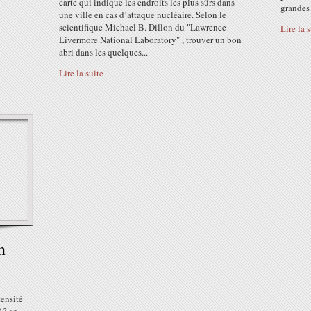
carte qui indique les endroits les plus sûrs dans
grandes 
une ville en cas d’attaque nucléaire. Selon le
scientifique Michael B. Dillon du "Lawrence
Lire la 
Livermore National Laboratory" , trouver un bon
abri dans les quelques...
Lire la suite
n
tensité