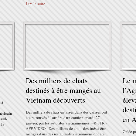
Lire la suite
Des milliers de chats
Le m
destinés à être mangés au
l’Ag
Vietnam découverts
élev
st
dest
Des milliers de chats entassés dans des caisses ont
méricain
en A
été retrouvés à l'arrière d'un camion, mardi 27
 sud-
janvier, par les autorités vietnamiennes. - © STR -
 la
AFP VIDEO - Des milliers de chats destinés à être
Créée p
mangés dans des restaurants vietnamiens ont été