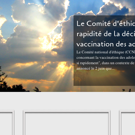
Le Comité d'éthiq
rapidité de la déc
vaccination des a
Le Comité national d'éthique (CCNE)
concernant la vaccination des adoles
si rapidement", dans un contexte d
annoncé le 2 juin que...