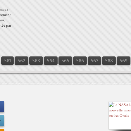
nimaux
tivement
hui,
etée par
561
562
563
564
565
566
567
568
569