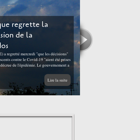
ue regrette la
ision de la
dos
 a regretté mercredi "que les décisions"
cents contre le Covid-19 "aient été prises
e décrue de l'épidémie. Le gouvernement a
Lire la suite