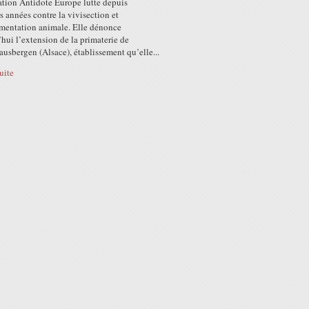
ation Antidote Europe lutte depuis
s années contre la vivisection et
imentation animale. Elle dénonce
hui l’extension de la primaterie de
usbergen (Alsace), établissement qu’elle...
suite