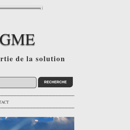
IGME
tie de la solution
TACT