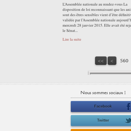
L’Assemblée nationale au rendez-vous La
disposition de loi reconnaissant que les a
sont des êtres sensibles vient d’être défini
validée par l’Assemblée nationale aujourd’
mercredi 28 janvier 2015. Elle avait été rej
le Sénat...
Lire la suite
500
510
520
530
540
550
<<
<
560
Nous sommes sociaux !
Facebook
Twitter