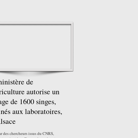
inistère de
riculture autorise un
age de 1600 singes,
inés aux laboratoires,
lsace
ar des chercheurs issus du CNRS,