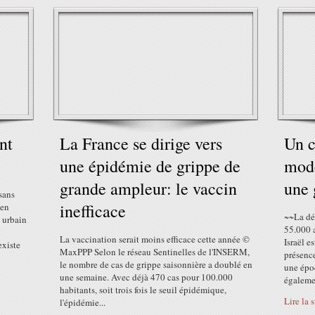
nt
La France se dirige vers
Un 
une épidémie de grippe de
mode
grande ampleur: le vaccin
une 
sans
inefficace
ien
~~La dé
 urbain
55.000 a
La vaccination serait moins efficace cette année ©
Israël e
existe
MaxPPP Selon le réseau Sentinelles de l'INSERM,
présenc
le nombre de cas de grippe saisonnière a doublé en
une épo
une semaine. Avec déjà 470 cas pour 100.000
égalemen
habitants, soit trois fois le seuil épidémique,
Lire la 
l'épidémie...