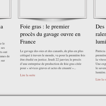
la
Foie gras : le premier
Des 
procès du gavage ouvre en
rale
France
lumi
e le
 ses
Le gavage des oies et des canards, de plus en plus
Patrici
ts ont
critiqué à travers le monde, va pour la première fois
première
ammes de
être étudié en justice. Jeudi 22 janvier, le procès
la vites
 sur
d’une entreprise de production de foie gras citée
Une exp
pour « sévices graves et actes de cruauté »...
le saven
lumière.
Lire la suite
Lire la 