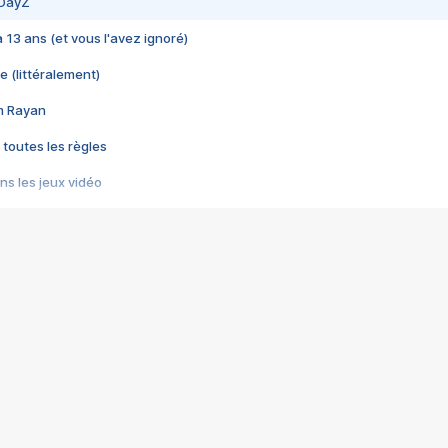
 DayZ
 a 13 ans (et vous l'avez ignoré)
e (littéralement)
im Rayan
 toutes les règles
s les jeux vidéo
us choquant de Rockstar ? - Le scandale BULLY
e plus moche de Steam
du RÊVE tourne au CAUCHEMAR
pendant 8 heures
it… à tort
umiliés par un jeu vidéo
ire - Final Fantasy 8