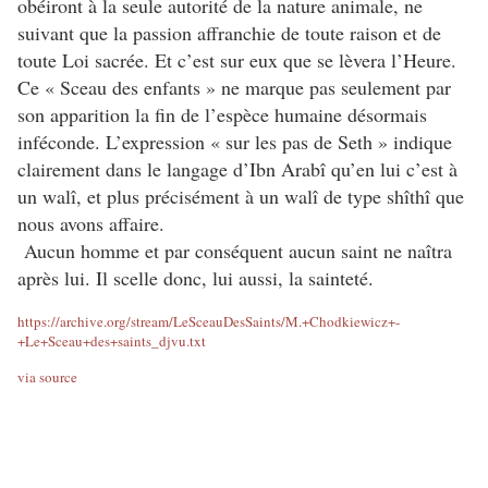
obéiront à la seule autorité de la nature animale, ne
suivant que la passion affranchie de toute raison et de
toute Loi sacrée. Et c’est sur eux que se lèvera l’Heure.
Ce « Sceau des enfants » ne marque pas seulement par
son apparition la fin de l’espèce humaine désormais
inféconde. L’expression « sur les pas de Seth » indique
clairement dans le langage d’Ibn Arabî qu’en lui c’est à
un walî, et plus précisément à un walî de type shîthî que
nous avons affaire.
Aucun homme et par conséquent aucun saint ne naîtra
après lui. Il scelle donc, lui aussi, la sainteté.
https://archive.org/stream/LeSceauDesSaints/M.+Chodkiewicz+-
+Le+Sceau+des+saints_djvu.txt
via source