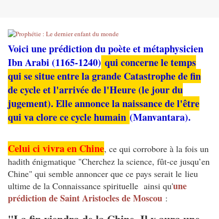
Voici une prédiction du poète et métaphysicien
Ibn Arabi (1165-1240)
qui concerne le temps
qui se situe entre la grande Catastrophe de fin
de cycle et l'arrivée de l'Heure (le jour du
jugement). Elle annonce la naissance de l'être
qui va clore ce cycle humain
(Manvantara).
C
elui ci vivra en Chine
, ce qui corrobore à la fois un
hadith énigmatique "Cherchez la science, fût-ce jusqu’en
Chine" qui semble annoncer que ce pays serait le lieu
une
ultime de la Connaissance spirituelle ainsi qu'
prédiction de Saint Aristocles de Moscou
:
"La fin viendra de la Chine. Il y aura une