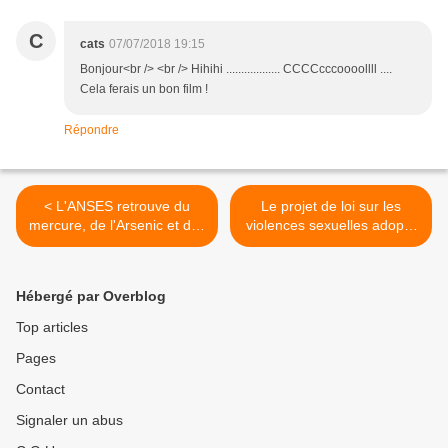
C
cats
07/07/2018 19:15
Bonjour<br /> <br /> Hihihi .................. CCCCcccoooollll ....
Cela ferais un bon film !
Répondre
< L'ANSES retrouve du
Le projet de loi sur les
mercure, de l'Arsenic et des
violences sexuelles adopté
substances
>
cancérigènes...dans nos
vêtements
Hébergé par Overblog
Top articles
Pages
Contact
Signaler un abus