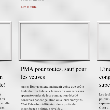
Lire la suite
PMA pour toutes, sauf pour
L’in
en
les veuves
cong
le!
sup
Agnès Buzyn entend maintenir coûte que coûte
l'interdiction faite aux femmes d'avoir accès aux
t
Les écol
spermatozoïdes de leur compagnon décédé
st du
polonais
conservés par congélation ou à leurs embryons.
t étudié
superma
C'est l'histoire –édifiante– d'une profonde
sans
C’est «l
incohérence politique révélée...