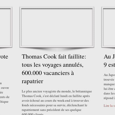
vote
Thomas Cook fait faillite:
Au J
tous les voyages annulés,
9 es
600.000 vacanciers à
Au Japon
rapatrier
trouvée 
du
manquen
i ouvre
lui être
Le plus ancien voyagiste du monde, le britannique
lée
dans le
Thomas Cook, s’est déclaré lundi en faillite après
ents de
répond à
avoir échoué au cours du week-end à trouver des
éthique
fonds nécessaires pour sa survie, déclenchant le
Lire la 
rapatriement sans précédent de ses quelque
600.000 clients...