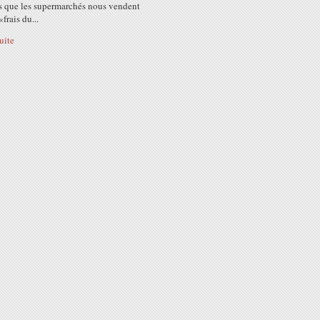
ns que les supermarchés nous vendent
rais du...
suite