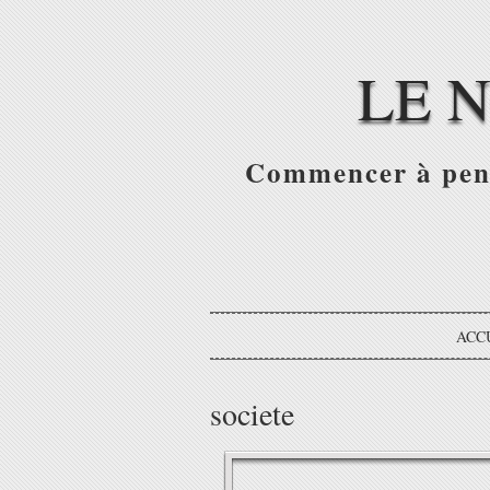
LE 
Commencer à pense
ACC
societe