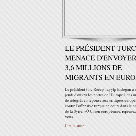
LE PRÉSIDENT TURC
MENACE D'ENVOYE
3,6 MILLIONS DE
MIGRANTS EN EURO
Le président turc Recep Tayyip Erdogan a
jeudi d'ouvrir les portes de l'Europe à des m
de réfugiés en réponse aux critiques europ
contre l'offensive turque en cours dans le n
de la Syrie. «Ô Union européenne, reprenez
vous....
Lire la suite