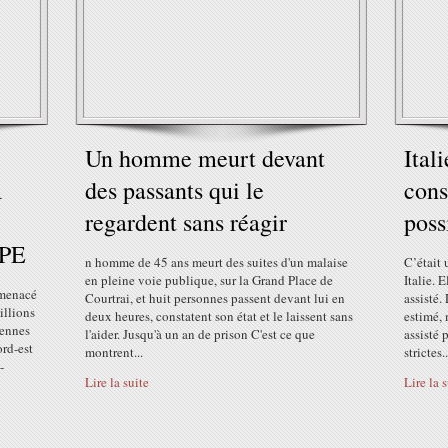
Un homme meurt devant
Ital
R
des passants qui le
cons
regardent sans réagir
poss
PE
n homme de 45 ans meurt des suites d'un malaise
C’était 
en pleine voie publique, sur la Grand Place de
Italie. 
 menacé
Courtrai, et huit personnes passent devant lui en
assisté.
illions
deux heures, constatent son état et le laissent sans
estimé, 
éennes
l'aider. Jusqu'à un an de prison C'est ce que
assisté 
ord-est
montrent...
strictes..
-
Lire la suite
Lire la 