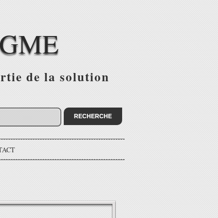
IGME
tie de la solution
TACT