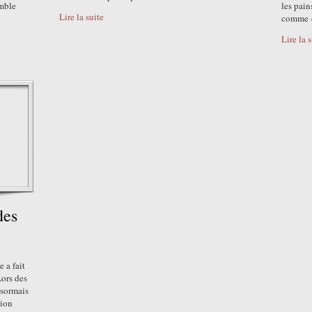
emble
les pai
Lire la suite
comme «f
Lire la 
des
 a fait
Lors des
ésormais
tion