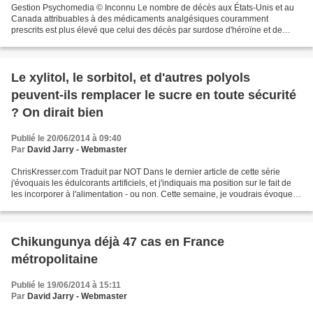
Gestion Psychomedia © Inconnu Le nombre de décès aux États-Unis et au
Canada attribuables à des médicaments analgésiques couramment
prescrits est plus élevé que celui des décès par surdose d'héroïne et de
cocaïne combinés, selon une étude publiée dans...
Le xylitol, le sorbitol, et d'autres polyols
peuvent-ils remplacer le sucre en toute sécurité
? On dirait bien
Publié le 20/06/2014 à 09:40
Par
David Jarry - Webmaster
ChrisKresser.com Traduit par NOT Dans le dernier article de cette série
j'évoquais les édulcorants artificiels, et j'indiquais ma position sur le fait de
les incorporer à l'alimentation - ou non. Cette semaine, je voudrais évoquer
les alcools de sucre,...
Chikungunya déjà 47 cas en France
métropolitaine
Publié le 19/06/2014 à 15:11
Par
David Jarry - Webmaster