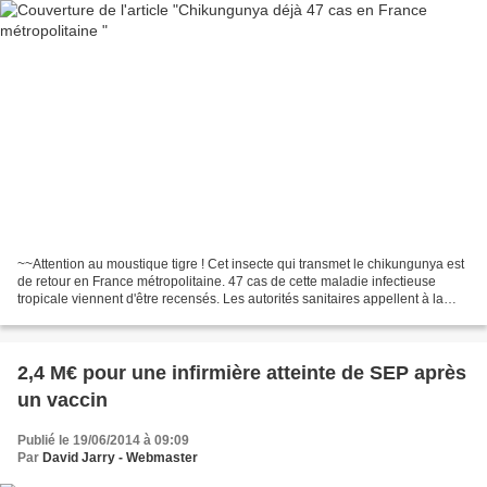
~~Attention au moustique tigre ! Cet insecte qui transmet le chikungunya est
de retour en France métropolitaine. 47 cas de cette maladie infectieuse
tropicale viennent d'être recensés. Les autorités sanitaires appellent à la
vigilance car c'est l'été...
2,4 M€ pour une infirmière atteinte de SEP après
un vaccin
Publié le 19/06/2014 à 09:09
Par
David Jarry - Webmaster