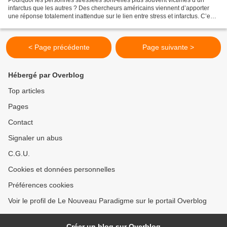
Pourquoi les personnes stressées sont-elles plus souvent victimes d’un
infarctus que les autres ? Des chercheurs américains viennent d’apporter
une réponse totalement inattendue sur le lien entre stress et infarctus. C’est
un fait établi : le risque d’être...
< Page précédente
Page suivante >
Hébergé par Overblog
Top articles
Pages
Contact
Signaler un abus
C.G.U.
Cookies et données personnelles
Préférences cookies
Voir le profil de Le Nouveau Paradigme sur le portail Overblog
Créer un blog sur Overblog