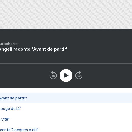
Purecharts
ngeli raconte "Avant de partir"
vant de partir"
Bouge de là"
 vite"
conte "Jacques a dit"