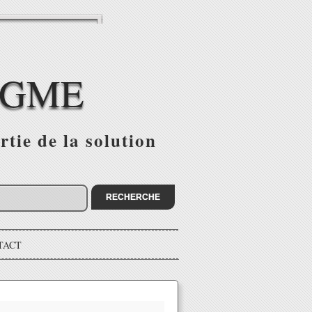
IGME
tie de la solution
TACT