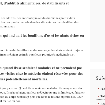
d'additifs alimentaires, de stabilisants et
c des additifs, des antibiotiques et des hormones pour aider à
poches des producteurs de denrées alimentaires dans le début des
onsommateur.
 qui incluait les bouillons d'os et les abats riches en
our faire des bouillons et des soupes, et les abats avaient toujours
liments étaient estimés pour leurs propriétés médicinales, et
in quand ils se sentaient malades et ne prenaient pas
 visites chez le médecin étaient réservées pour des
Sui
dies potentiellement mortelles.
nt que ça passe. Quand ils se sentaient malades, ils mangeaient des
Fa
oup. Ils n'appelaient pas leur médecin ou une infirmière, et faisaient
Twi
ison du corps beaucoup plus que nous le faisons aujourd'hui. Leur
ent réalisé ou non.
RS