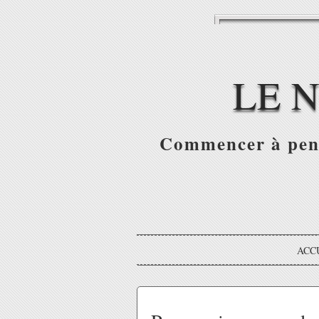
LE 
Commencer à pense
ACC