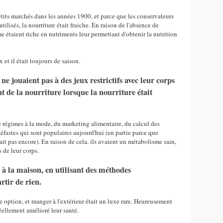
etits marchés dans les années 1900, et parce que les conservateurs
tilisés, la nourriture était fraiche. En raison de l'absence de
e étaient riche en nutriments leur permettant d'obtenir la nutrition
.
x et il était toujours de saison.
t ne jouaient pas à des jeux restrictifs avec leur corps
t de la nourriture lorsque la nourriture était
e régimes à la mode, du marketing alimentaire, du calcul des
néfastes qui sont populaires aujourd'hui (en partie parce que
ait pas encore). En raison de cela, ils avaient un métabolisme sain,
s de leur corps.
ts à la maison, en utilisant des méthodes
rtir de rien.
e option, et manger à l'extérieur était un luxe rare. Heureusement
éellement amélioré leur santé.