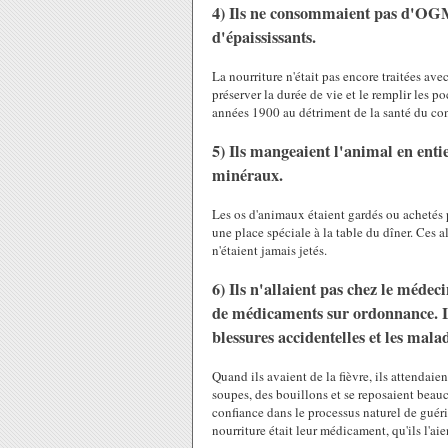
4) Ils ne consommaient pas d'OGM, 
d'épaississants.
La nourriture n'était pas encore traitées ave
préserver la durée de vie et le remplir les 
années 1900 au détriment de la santé du c
5) Ils mangeaient l'animal en entier
minéraux.
Les os d'animaux étaient gardés ou achetés p
une place spéciale à la table du dîner. Ces a
n'étaient jamais jetés.
6) Ils n'allaient pas chez le médec
de médicaments sur ordonnance. Les
blessures accidentelles et les mala
Quand ils avaient de la fièvre, ils attendaie
soupes, des bouillons et se reposaient beauc
confiance dans le processus naturel de guér
nourriture était leur médicament, qu'ils l'ai