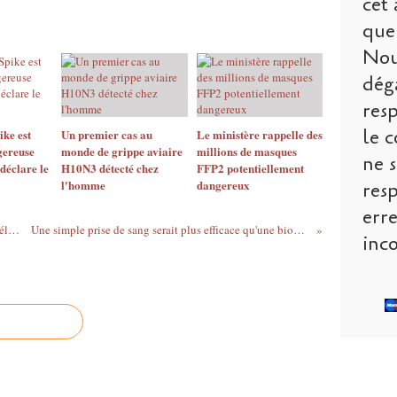
cet 
que 
Nou
dég
res
le c
ike est
Un premier cas au
Le ministère rappelle des
gereuse
monde de grippe aviaire
millions de masques
ne s
déclare le
H10N3 détecté chez
FFP2 potentiellement
l'homme
dangereux
res
err
Jeff Bezos, le patron d'Amazon, rêve de délocaliser... dans l'espace
Une simple prise de sang serait plus efficace qu'une biopsie pour détecter des cancers
inco