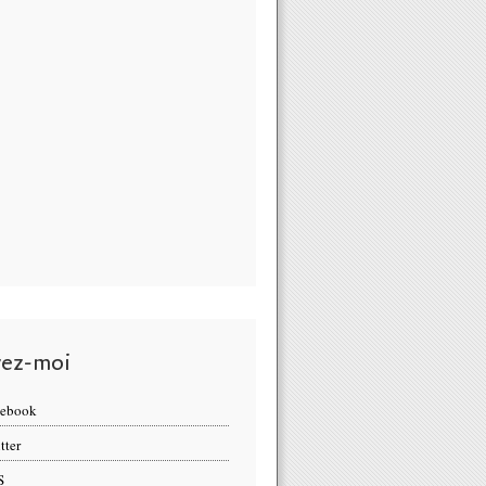
vez-moi
cebook
tter
S