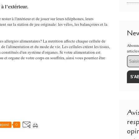
à l'extérieur.
ester à l'intérieur et de jouer sur leurs téléphones, leurs
ent sur la station de jeu originale: les vélos, les balançoires et la
New
les allergies alimentaires? La nutrition affecte chaque cellule de
Abonne
de l'alimentation et du mode de vie. Les cellules créent les tissus,
article
s constitués d'un système d'organes. Si votre alimentation est
ssu et organe de votre corps en souffrira, ainsi vous pourriez être
Email
Avi
resp
epost
0
opi