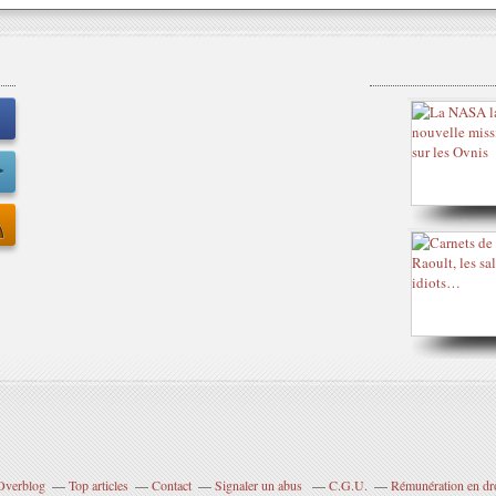
 Overblog
Top articles
Contact
Signaler un abus
C.G.U.
Rémunération en dro