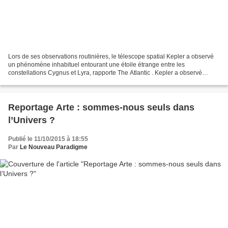
Lors de ses observations routinières, le télescope spatial Kepler a observé
un phénomène inhabituel entourant une étoile étrange entre les
constellations Cygnus et Lyra, rapporte The Atlantic . Kepler a observé
l’étoile KIC 8462852 pendant quatre ans...
Reportage Arte : sommes-nous seuls dans
l’Univers ?
Publié le 11/10/2015 à 18:55
Par
Le Nouveau Paradigme