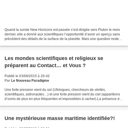
Quand la sonde New Horizons est passée s’est dirigée vers Pluton le mois
dernier, elle a donné aux scientifiques l’opportunité d’avoir un aperçu sans
précédent des détails de la surface de la planète. Mais une question reste
sans réponse: y a t-il un...
Les mondes scientifiques et religieux se
préparent au Contact… et Vous ?
Publié le 03/08/2015 à 20:42
Par
Le Nouveau Paradigme
Une forte pression vient du sol (Ufologues, chercheurs de vérités,
scientifiques, astronautes…) et une forte pression vient du ciel (apparitions
d’ovnis de plus en plus fréquentes et impossibles à cacher).La présence de
vies extra terrestres sur et autour...
Une mystérieuse masse maritime identifiée?!