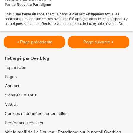
Publié le 29/07/2015 à 20:31
Par
Le Nouveau Paradigme
Ovni : une forme étrange aperçue dans le ciel aux Philippines affole les
habitants par Gentside ~~Des ovnis ont été aperçus dans le ciel philippin il y
a quelques semaines. Gentside vous raconte cette incroyable histoire. Des
lumières incandescentes,...
< Page précédente
Page suivante >
Hébergé par Overblog
Top articles
Pages
Contact
Signaler un abus
C.G.U.
Cookies et données personnelles
Préférences cookies
Voir le profil de Le Nouveau Paradigme sur le portail Overblog