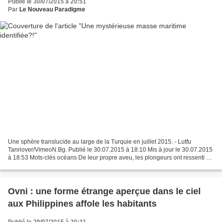
Publié le 30/07/2015 à 20:51
Par
Le Nouveau Paradigme
Une sphère translucide au large de la Turquie en juillet 2015. - Lutfu
Tanriover/VimeoN.Bg. Publié le 30.07.2015 à 18:10 Mis à jour le 30.07.2015
à 18:53 Mots-clés océans De leur propre aveu, les plongeurs ont ressenti un
mélange d’excitation et de peur...
Ovni : une forme étrange aperçue dans le ciel
aux Philippines affole les habitants