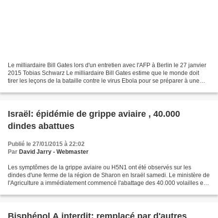
Le milliardaire Bill Gates lors d'un entretien avec l'AFP à Berlin le 27 janvier
2015 Tobias Schwarz Le milliardaire Bill Gates estime que le monde doit
tirer les leçons de la bataille contre le virus Ebola pour se préparer à une
"guerre" éventuelle contre...
Israël: épidémie de grippe aviaire , 40.000
dindes abattues
Publié le 27/01/2015 à 22:02
Par
David Jarry - Webmaster
Les symptômes de la grippe aviaire ou H5N1 ont été observés sur les
dindes d'une ferme de la région de Sharon en Israël samedi. Le ministère de
l'Agriculture a immédiatement commencé l'abattage des 40.000 volailles et
l'établissement a été fermé. La découverte...
Bisphénol A interdit: remplacé par d'autres