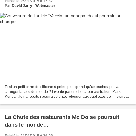
Publié le 25/01/2015 à 17:37
Par
David Jarry - Webmaster
Et si un petit carré de silicone à peine plus grand qu’un cachou pouvait
changer la face du monde ? Inventé par un chercheur australien, Mark
Kendall, le nanopatch pourrait bientôt reléguer aux oubliettes de l’histoire
les seringues utilisées depuis plus...
La Chute des restaurants Mc Do se poursuit
dans le monde…