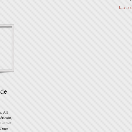
Lire la 
ide
e, Ali
éricain,
 Street
 d'une