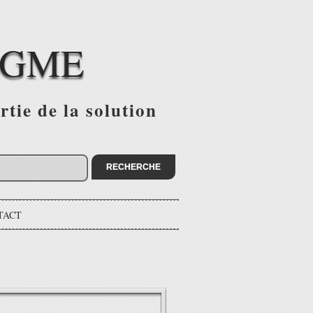
IGME
tie de la solution
TACT