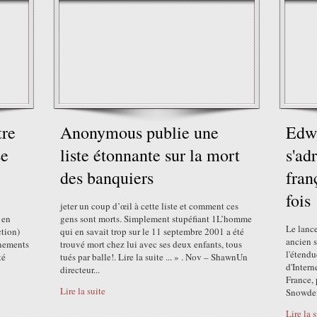
tre
Anonymous publie une
Edw
se
liste étonnante sur la mort
s'ad
des banquiers
fran
fois
jeter un coup d’œil à cette liste et comment ces
 en
gens sont morts. Simplement stupéfiant 1L’homme
Le lanc
ction)
qui en savait trop sur le 11 septembre 2001 a été
ancien s
rnements
trouvé mort chez lui avec ses deux enfants, tous
l'étendu
té
tués par balle!. Lire la suite ... » . Nov – ShawnUn
d'Intern
directeur...
France,
Lire la suite
Snowden
Lire la 