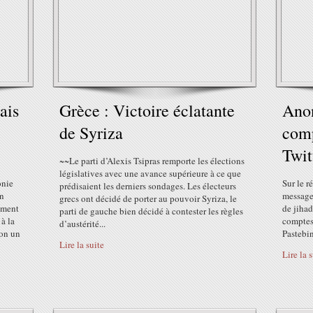
ais
Grèce : Victoire éclatante
Anon
de Syriza
comp
Twit
~~Le parti d’Alexis Tsipras remporte les élections
législatives avec une avance supérieure à ce que
onie
Sur le r
prédisaient les derniers sondages. Les électeurs
in
message 
grecs ont décidé de porter au pouvoir Syriza, le
mment
de jihad
parti de gauche bien décidé à contester les règles
 à la
comptes
d’austérité...
lon un
Pastebin
Lire la suite
Lire la 