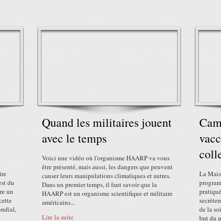
Quand les militaires jouent
Camp
avec le temps
vacc
coll
Voici une vidéo où l'organisme HAARP va vous
être présenté, mais aussi, les dangers que peuvent
tre
La Mais
causer leurs manipulations climatiques et autres.
est du
program
Dans un premier temps, il faut savoir que la
tre un
pratiqu
HAARP est un organisme scientifique et militaire
cette
secrète
américains...
ondial,
de la so
Lire la suite
but du p