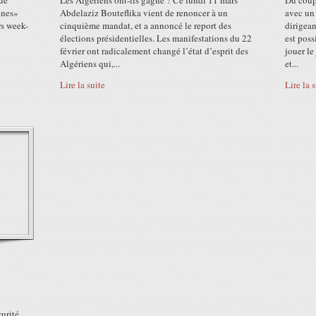
que
Les Algériens ont-ils gagné ? Ce lundi 11 mars
Du coup 
unes»
Abdelaziz Bouteflika vient de renoncer à un
avec un 
rs week-
cinquième mandat, et a annoncé le report des
dirigean
élections présidentielles. Les manifestations du 22
est poss
février ont radicalement changé l’état d’esprit des
jouer le
Algériens qui,...
et...
Lire la suite
Lire la 
urité,