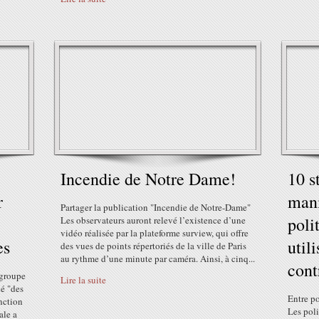
Incendie de Notre Dame!
10 s
r
mani
Partager la publication "Incendie de Notre-Dame"
poli
Les observateurs auront relevé l’existence d’une
vidéo réalisée par la plateforme surview, qui offre
es
util
des vues de points répertoriés de la ville de Paris
au rythme d’une minute par caméra. Ainsi, à cinq...
cont
e groupe
Lire la suite
é "des
Entre po
nction
Les poli
ale a