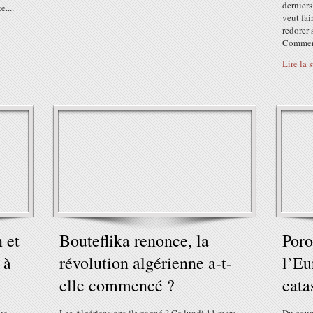
derniers
....
veut fai
redorer 
Comment
Lire la 
 et
Bouteflika renonce, la
Por
 à
révolution algérienne a-t-
l’Eu
elle commencé ?
cata