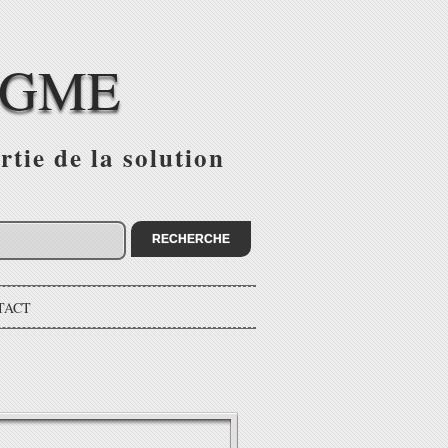
IGME
tie de la solution
TACT