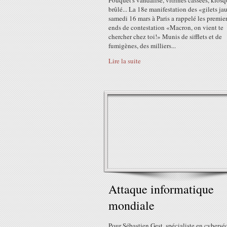
Fouquet's vandalisé, vitrines cassées, kios
brûlé... La 18e manifestation des «gilets ja
samedi 16 mars à Paris a rappelé les premie
ends de contestation «Macron, on vient te
chercher chez toi!» Munis de sifflets et de
fumigènes, des milliers...
Lire la suite
Attaque informatique
mondiale
Pour Sébastien Gest, spécialiste en cyberséc