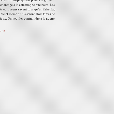
c’est l’Europe qui est prise à la gorge
chantage à la catastrophe nucléaire. Les
ts européens savent tous qu’un false flag
ible et même qu’ils seront alors forcés de
 jeux. On veut les contraindre à la guerre
suite