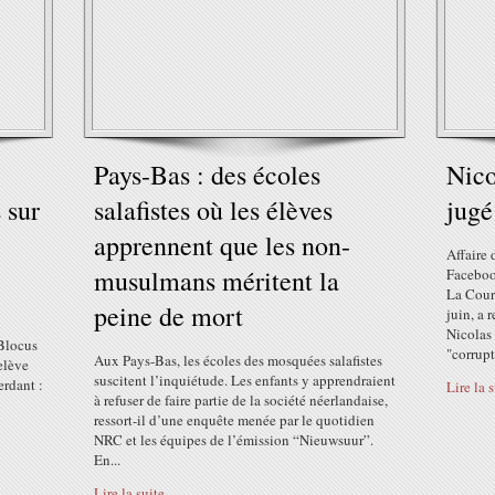
Pays-Bas : des écoles
Nico
 sur
salafistes où les élèves
jugé
apprennent que les non-
Affaire 
musulmans méritent la
Facebook
La Cour
peine de mort
juin, a 
Nicolas
 Blocus
"corrupt
Aux Pays-Bas, les écoles des mosquées salafistes
elève
suscitent l’inquiétude. Les enfants y apprendraient
rdant :
Lire la 
à refuser de faire partie de la société néerlandaise,
ressort-il d’une enquête menée par le quotidien
NRC et les équipes de l’émission “Nieuwsuur”.
En...
Lire la suite