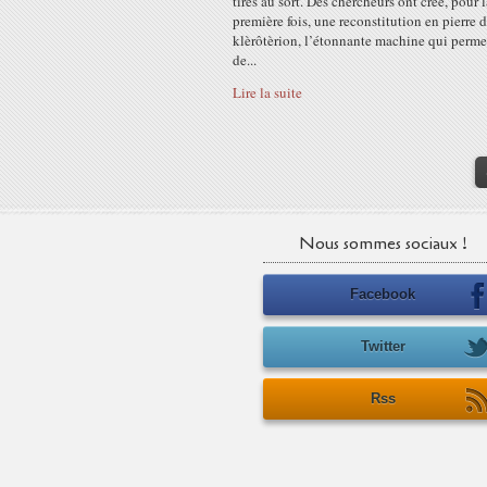
tirés au sort. Des chercheurs ont créé, pour l
première fois, une reconstitution en pierre 
klèrôtèrion, l’étonnante machine qui perme
de...
Lire la suite
Nous sommes sociaux !
Facebook
Twitter
Rss