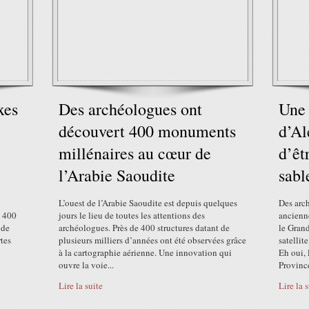
xes
Des archéologues ont
Une 
découvert 400 monuments
d’Al
millénaires au cœur de
d’êt
l’Arabie Saoudite
sabl
L’ouest de l’Arabie Saoudite est depuis quelques
Des arc
e 400
jours le lieu de toutes les attentions des
ancienn
 de
archéologues. Près de 400 structures datant de
le Grand
rtes
plusieurs milliers d’années ont été observées grâce
satellit
à la cartographie aérienne. Une innovation qui
Eh oui,
ouvre la voie...
Province
Lire la suite
Lire la 