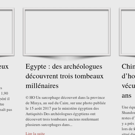
eux
Egypte : des archéologues
Chin
découvrent trois tombeaux
d’ho
millénaires
vécu
es
ans
 1,90
© HO Un sarcophage découvert dans la province
péré il
de Minya, au sud du Caire, sur une photo publiée
tre
Une équ
le 15 août 2017 par le ministère égyptien des
naît pas
Shandon
Antiquités Des archéologues égyptiens ont
restes 
découvert trois tombeaux anciens renfermant
y a près
plusieurs sarcophages dans...
lors de 
Lire la suite
situé dan