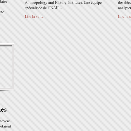
dater
Anthropology and History Institute). Une équipe
des déce
spécialisée de l'INAH,...
analyser.
une
Lire la suite
Lire la 
nes
itoyens
 étaient