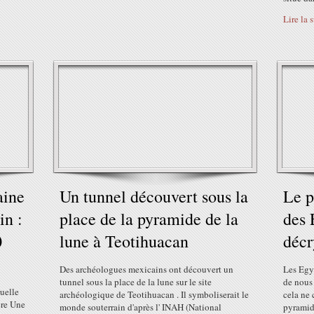
Lire la 
aine
Un tunnel découvert sous la
Le p
in :
place de la pyramide de la
des 
0
lune à Teotihuacan
décr
Des archéologues mexicains ont découvert un
Les Egyp
tunnel sous la place de la lune sur le site
de nous 
uelle
archéologique de Teotihuacan . Il symboliserait le
cela ne 
ère Une
monde souterrain d'après l' INAH (National
pyramid