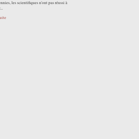
nnies, les scientifiques n'ont pas réussi à
..
suite