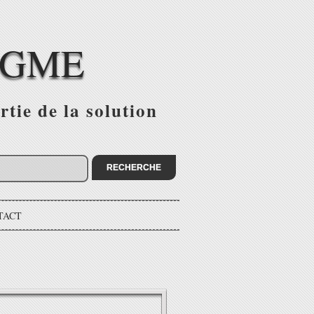
IGME
tie de la solution
TACT