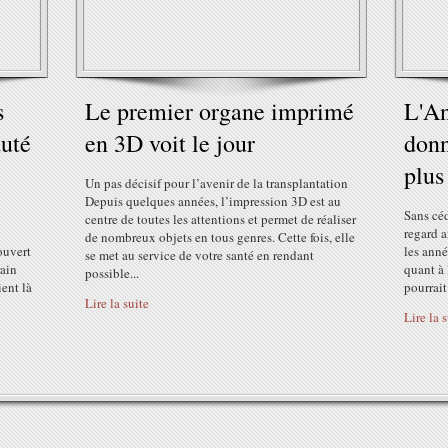
s
Le premier organe imprimé
L'An
auté
en 3D voit le jour
donn
plus
Un pas décisif pour l’avenir de la transplantation
Depuis quelques années, l’impression 3D est au
Sans céd
centre de toutes les attentions et permet de réaliser
regard a
de nombreux objets en tous genres. Cette fois, elle
uvert
les anné
se met au service de votre santé en rendant
rain
quant à 
possible...
ent là
pourrait
Lire la suite
Lire la 