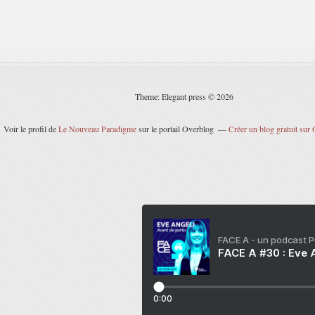
Theme: Elegant press © 2026
Voir le profil de
Le Nouveau Paradigme
sur le portail Overblog
Créer un blog gratuit sur
FACE A - un podcast 
FACE A #30 : Eve A
0:00