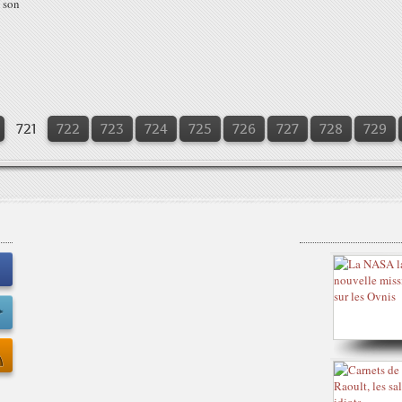
, son
721
722
723
724
725
726
727
728
729