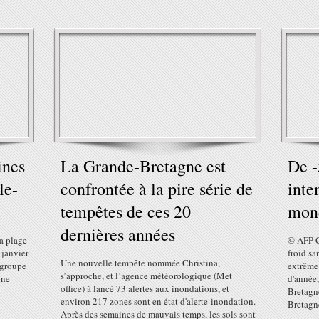
ines
La Grande-Bretagne est
De -
le-
confrontée à la pire série de
inte
tempêtes de ces 20
mon
dernières années
a plage
© AFP C
 janvier
froid sa
Une nouvelle tempête nommée Christina,
 groupe
extrême 
s’approche, et l’agence météorologique (Met
une
d'année,
office) à lancé 73 alertes aux inondations, et
Bretagne
environ 217 zones sont en état d'alerte-inondation.
Bretagne
Après des semaines de mauvais temps, les sols sont