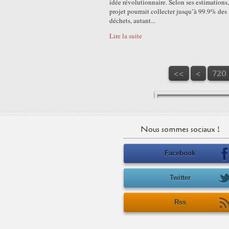
idée révolutionnaire. Selon ses estimations
projet pourrait collecter jusqu’à 99.9% des
déchets, autant...
Lire la suite
700
710
<<
<
720
Nous sommes sociaux !
Facebook
Twitter
Rss