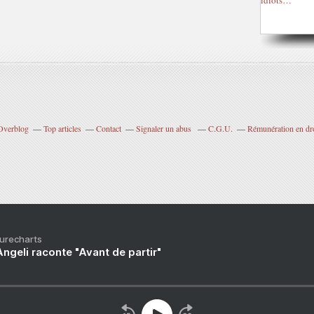
 Overblog
Top articles
Contact
Signaler un abus
C.G.U.
Rémunération en dro
Purecharts
ngeli raconte "Avant de partir"