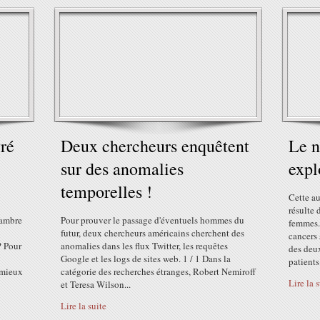
vré
Deux chercheurs enquêtent
Le n
sur des anomalies
expl
temporelles !
Cette a
résulte 
hambre
Pour prouver le passage d'éventuels hommes du
femmes.
futur, deux chercheurs américains cherchent des
cancers 
? Pour
anomalies dans les flux Twitter, les requêtes
des deu
Google et les logs de sites web. 1 / 1 Dans la
patients 
 mieux
catégorie des recherches étranges, Robert Nemiroff
Lire la 
et Teresa Wilson...
Lire la suite