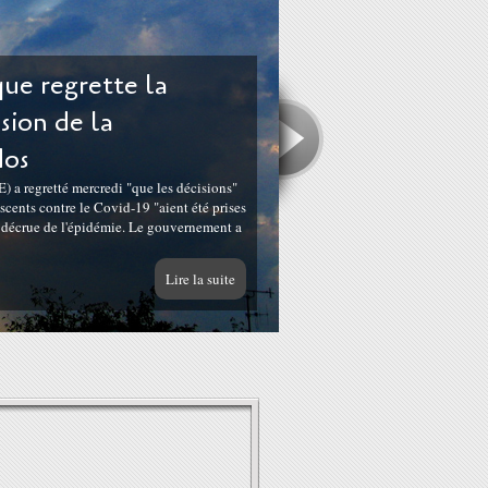
ue regrette la
ision de la
dos
 a regretté mercredi "que les décisions"
cents contre le Covid-19 "aient été prises
e décrue de l'épidémie. Le gouvernement a
Lire la suite