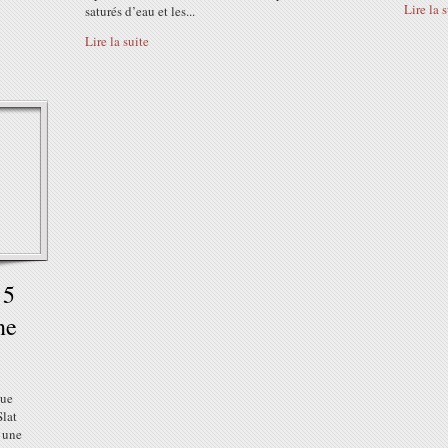
Lire la 
saturés d’eau et les...
Lire la suite
 5
ne
sue
Slat
é une