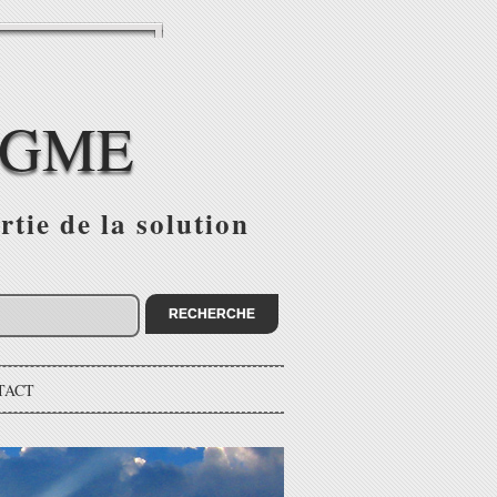
IGME
tie de la solution
TACT