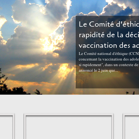
Le Comité d'éthiq
rapidité de la déc
vaccination des a
Le Comité national d'éthique (CCNE)
concernant la vaccination des adoles
si rapidement", dans un contexte d
annoncé le 2 juin que...