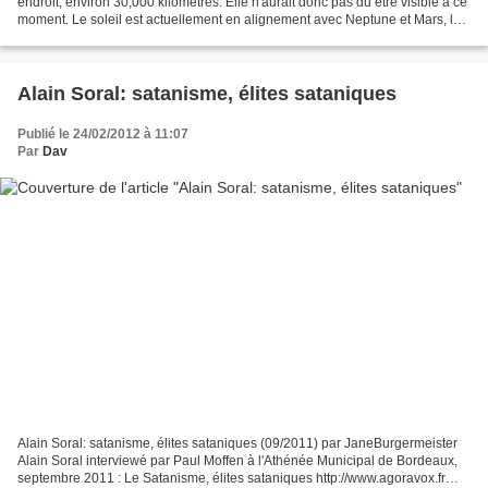
endroit, environ 30,000 kilomètres. Elle n'aurait donc pas dû être visible à ce
moment. Le soleil est actuellement en alignement avec Neptune et Mars, la
lune a été avalée...
Alain Soral: satanisme, élites sataniques
Publié le 24/02/2012 à 11:07
Par
Dav
Alain Soral: satanisme, élites sataniques (09/2011) par JaneBurgermeister
Alain Soral interviewé par Paul Moffen à l'Athénée Municipal de Bordeaux,
septembre 2011 : Le Satanisme, élites sataniques http://www.agoravox.fr