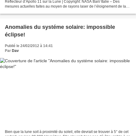
Réflecteur d‘Apollo 11 sur la Lune | Copyright: NASA Bari/ Italie – Des
mesures actuelles faites au moyen de rayons laser de l’éloignement de la
Lune grâce au procédé « Lunar...
Anomalies du systéme solaire: impossible
éclipse!
Publié le 24/02/2012 à 14:41
Par
Dav
Bien que la lune soit à proximité du soleil, elle devrait se trouver à 5° de cet