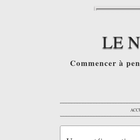
LE 
Commencer à pense
ACC