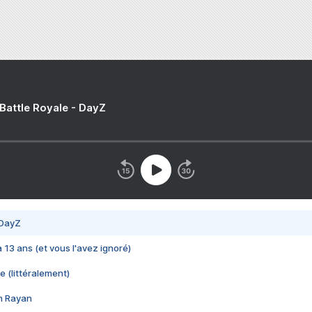
 Battle Royale - DayZ
 DayZ
 a 13 ans (et vous l'avez ignoré)
e (littéralement)
im Rayan