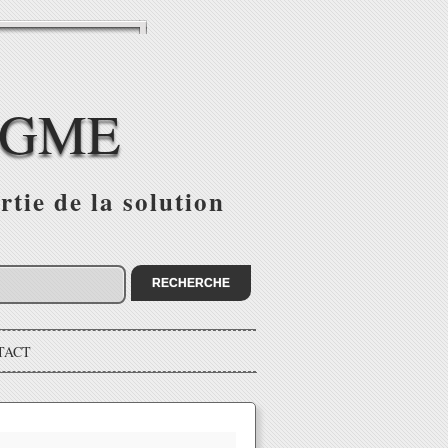
IGME
tie de la solution
TACT