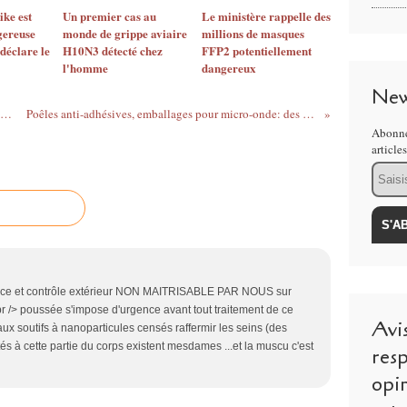
ike est
Un premier cas au
Le ministère rappelle des
gereuse
monde de grippe aviaire
millions de masques
déclare le
H10N3 détecté chez
FFP2 potentiellement
l'homme
dangereux
New
aume-Uni : Plus d’un million d’élèves ont leurs empreintes digitales enregistrées
Poêles anti-adhésives, emballages pour micro-onde: des composés perfluorés affaiblissent le système immunitaire
Abonne
article
Email
ence et contrôle extérieur NON MAITRISABLE PAR NOUS sur
r /> poussée s'impose d'urgence avant tout traitement de ce
Avi
eaux soutifs à nanoparticules censés raffermir les seins (des
s à cette partie du corps existent mesdames ...et la muscu c'est
resp
opi