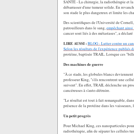
SANTÉ - La chirurgie, la radiothérapie et la
débarrasser d'une tumeur solide. En revanch
son stade le plus dangereux et limite les ch
Des scientifiques de l'Université de Cornell,
patrouilleurs dans le sang,
empêchant ainsi 
cancer sont liés à des métastases", a déclar
LIRE AUSSI :
BLOG - Lutter contre un canc
Selon les résultats de l'expérience publiés 
protéine, baptisée TRAIL. Lorsque ces "bille
Des machines de guerre
"À ce stade, les globules blancs deviennent
professeur King, "s'ils rencontrent une cell
suivent". En effet, TRAIL déclenche un proce
cancéreuses à s'auto-détruire.
"Le résultat est tout à fait remarquable, d
présence de la protéine dans les vaisseaux, l
Un petit progrès
Pour Michael King, ces nanoparticules pourr
radiothérapie, afin de séparer les cellules t