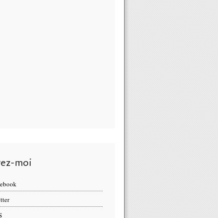
vez-moi
cebook
tter
S