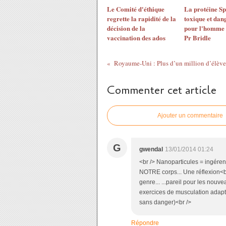
Le Comité d'éthique
La protéine Sp
regrette la rapidité de la
toxique et dan
décision de la
pour l'homme 
vaccination des ados
Pr Bridle
Roy
Commenter cet article
Ajouter un commentaire
G
gwendal
13/01/2014 01:24
<br /> Nanoparticules = ingér
NOTRE corps... Une réflexion<b
genre... ...pareil pour les nouv
exercices de musculation adapté
sans danger)<br />
Répondre