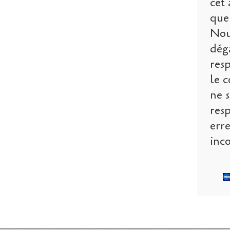
cet 
que 
Nou
dég
res
le c
ne s
res
err
inco