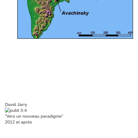
Le KVERT a décidé de déclencher l'alerte rouge ce matin pour ce
volcan Russe. Et pour cause, la sismicité reste très
élevée
et surtout,
un épisode de trémor
particulièrement inquiétant
s'est produit hier. Ce
évènement apporte la preuve qu'une intrusion de magma est
actuellement en cours. On s'attend donc à une activité explosive
intense dans un délai très court. De plus pour confirmer l'inquiétude des
volcanologues, l'anomalie thermique au dôme a brusquement augmenté
hier.
David Jarry
"Vers un nouveau paradigme"
2012 et aprés
Source : KVERT.