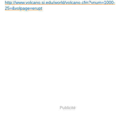
http://www.volcano.si.edu/world/volcano.cfm?vnum=1000-
25=&volpage=erupt
Publicité