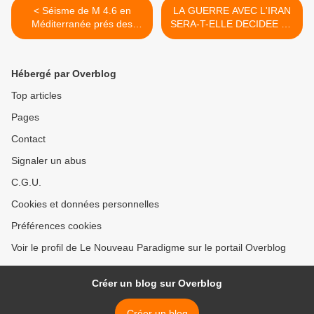
< Séisme de M 4.6 en
LA GUERRE AVEC L'IRAN
Méditerranée prés des
SERA-T-ELLE DECIDEE CE
cotes françaises
LUNDI ? >
Hébergé par Overblog
Top articles
Pages
Contact
Signaler un abus
C.G.U.
Cookies et données personnelles
Préférences cookies
Voir le profil de Le Nouveau Paradigme sur le portail Overblog
Créer un blog sur Overblog
Créer un blog