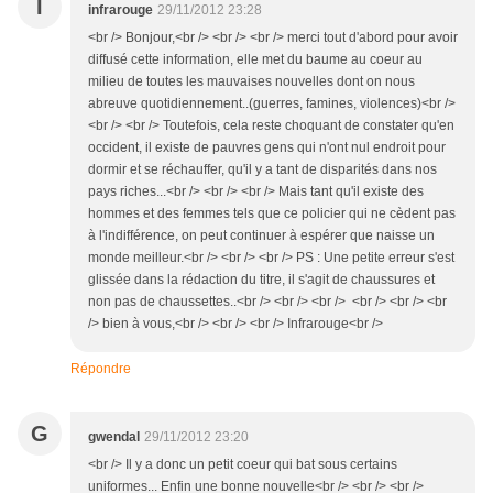
I
infrarouge
29/11/2012 23:28
<br /> Bonjour,<br /> <br /> <br /> merci tout d'abord pour avoir
diffusé cette information, elle met du baume au coeur au
milieu de toutes les mauvaises nouvelles dont on nous
abreuve quotidiennement..(guerres, famines, violences)<br />
<br /> <br /> Toutefois, cela reste choquant de constater qu'en
occident, il existe de pauvres gens qui n'ont nul endroit pour
dormir et se réchauffer, qu'il y a tant de disparités dans nos
pays riches...<br /> <br /> <br /> Mais tant qu'il existe des
hommes et des femmes tels que ce policier qui ne cèdent pas
à l'indifférence, on peut continuer à espérer que naisse un
monde meilleur.<br /> <br /> <br /> PS : Une petite erreur s'est
glissée dans la rédaction du titre, il s'agit de chaussures et
non pas de chaussettes..<br /> <br /> <br /> <br /> <br /> <br
/> bien à vous,<br /> <br /> <br /> Infrarouge<br />
Répondre
G
gwendal
29/11/2012 23:20
<br /> Il y a donc un petit coeur qui bat sous certains
uniformes... Enfin une bonne nouvelle<br /> <br /> <br />