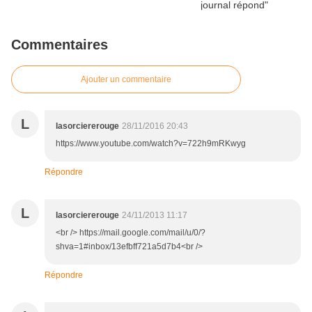
Commentaires
Ajouter un commentaire
L
lasorciererouge
28/11/2016 20:43
https://www.youtube.com/watch?v=722h9mRKwyg
Répondre
L
lasorciererouge
24/11/2013 11:17
<br /> https://mail.google.com/mail/u/0/?
shva=1#inbox/13efbff721a5d7b4<br />
Répondre