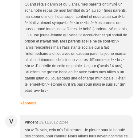
Quand j'étais gamin (4 ou 5 ans), mes parents ont invité un
sdf a notre repas de noel famillial du 24 au soir (mes parents,
ma soeur et moi). Il était super content et nous aussi car il<br
/> était vraiment sympa<br /> <br /> <br /> Mes parents ont
aussi donné toutes nos affaires de bébé (landeau, vêtements,
...) a une jeune-femme qui venait d'accoucher et qui sortait de
prison et n'avait rien. Mes parents et elle ne se sont<br />
jamis rencontrés mais l'assistante sociale qui a fait
l'intermédiaire a dit qu'avec un cadeau pareil la jeune maman
allait certainement choisir une vie très différente<br /> <br />
<br /> J'ai hérité de cette empathie. Un jour (j'avais 14 ans),
j'ai offert une grosse boite en fer avec toutes mes billes a un
gamin gitan qui jouait dans une décharge municipale. Il était
tellement<br /> étonné qu'il n'a pas souri mais je suis sur qu'il
était ravi<br />
Répondre
V
Vincent
29/11/2012 22:44
<br /> Tu vois, cela m'a fait pleurer.. Je pleure pour la beauté
des choses, pour l'amour. Nous allons tous devenir comme ce