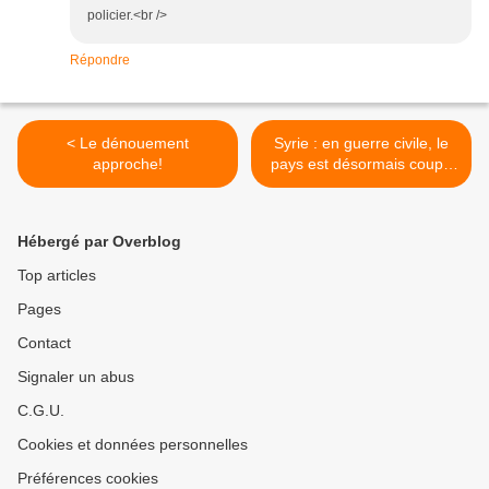
policier.<br />
Répondre
< Le dénouement
Syrie : en guerre civile, le
approche!
pays est désormais coupé
de l'Internet mondial >
Hébergé par Overblog
Top articles
Pages
Contact
Signaler un abus
C.G.U.
Cookies et données personnelles
Préférences cookies