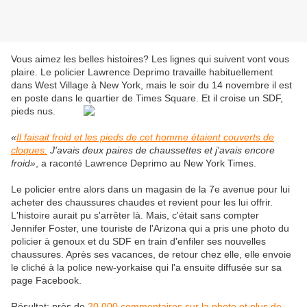
Vous aimez les belles histoires? Les lignes qui suivent vont vous
plaire. Le policier Lawrence Deprimo travaille habituellement
dans West Village à New York, mais le soir du 14 novembre il est
en poste dans le quartier de Times Square. Et il croise un SDF,
pieds nus.
«
Il faisait froid et les pieds de cet homme étaient couverts de
cloques.
J'avais deux paires de chaussettes et j'avais encore
froid»
, a raconté Lawrence Deprimo au New York Times.
Le policier entre alors dans un magasin de la 7e avenue pour lui
acheter des chaussures chaudes et revient pour les lui offrir.
L'histoire aurait pu s'arrêter là. Mais, c'était sans compter
Jennifer Foster, une touriste de l'Arizona qui a pris une photo du
policier à genoux et du SDF en train d'enfiler ses nouvelles
chaussures. Après ses vacances, de retour chez elle, elle envoie
le cliché à la police new-yorkaise qui l'a ensuite diffusée sur sa
page Facebook.
Résultat: près de
20.000 commentaires sur la photo et plus de