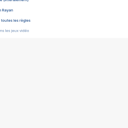
im Rayan
 toutes les règles
s les jeux vidéo
us choquant de Rockstar ? - Le scandale BULLY
e plus moche de Steam
du RÊVE tourne au CAUCHEMAR
pendant 8 heures
it… à tort
umiliés par un jeu vidéo
ire - Final Fantasy 8
ti un empire - Age of Empires
story DOFUS