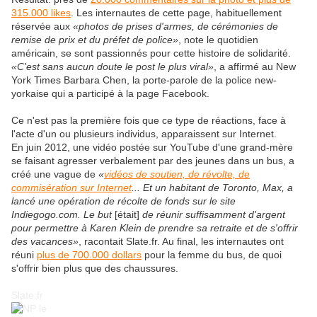
315.000 likes
. Les internautes de cette page, habituellement
réservée aux
«photos de prises d'armes, de cérémonies de
remise de prix et du préfet de police»
, note le quotidien
américain, se sont passionnés pour cette histoire de solidarité.
«C'est sans aucun doute le post le plus viral»
, a affirmé au New
York Times Barbara Chen, la porte-parole de la police new-
yorkaise qui a participé à la page Facebook.
Ce n'est pas la première fois que ce type de réactions, face à
l'acte d'un ou plusieurs individus, apparaissent sur Internet.
En juin 2012, une vidéo postée sur YouTube d'une grand-mère
se faisant agresser verbalement par des jeunes dans un bus, a
créé une vague de
«
vidéos de soutien, de révolte, de
commisération sur Internet
... Et un habitant de Toronto, Max, a
lancé une opération de récolte de fonds sur le site
Indiegogo.com. Le but
[était]
de réunir suffisamment d'argent
pour permettre à Karen Klein de prendre sa retraite et de s'offrir
des vacances»
, racontait Slate.fr. Au final, les internautes ont
réuni
plus de 700.000 dollars
pour la femme du bus, de quoi
s'offrir bien plus que des chaussures.
Slate.fr