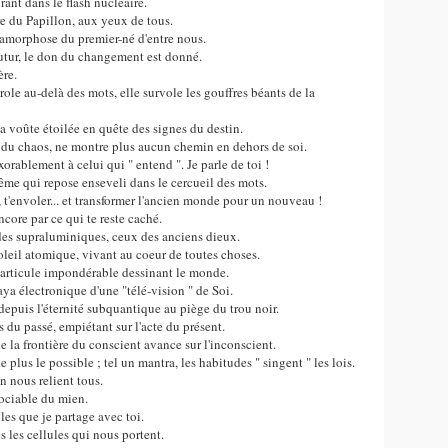
rant dans le flash nucléaire.
ire du Papillon, aux yeux de tous.
métamorphose du premier-né d'entre nous.
futur, le don du changement est donné.
ère.
arole au-delà des mots, elle survole les gouffres béants de la
la voûte étoilée en quête des signes du destin.
re du chaos, ne montre plus aucun chemin en dehors de soi.
orablement à celui qui " entend ". Je parle de toi !
ême qui repose enseveli dans le cercueil des mots.
e, t'envoler... et transformer l'ancien monde pour un nouveau !
ncore par ce qui te reste caché.
des supraluminiques, ceux des anciens dieux.
leil atomique, vivant au coeur de toutes choses.
a particule impondérable dessinant le monde.
ya électronique d'une "télé-vision " de Soi.
depuis l'éternité subquantique au piège du trou noir.
 du passé, empiétant sur l'acte du présent.
 la frontière du conscient avance sur l'inconscient.
plus le possible ; tel un mantra, les habitudes " singent " les lois.
n nous relient tous.
ssociable du mien.
lles que je partage avec toi.
 les cellules qui nous portent.