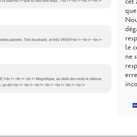
cet 
la paix<br /> que tu sais etre deja....<br /> <br /> <br /> <br />
que 
Nou
dég
res
elles paroles. Trés touchant...et trés VRAI!!!<br /> <br /> <br />
le c
ne s
res
err
IE !<br /> <br /> <br /> Magnifique, au delà des mots le silence,
inco
e dit !<br /> <br /> <br /> <br /> <br /> <br /> <br />