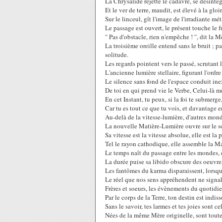
La Chrysalide rejette le cadavre, se désintég
Et le ver de terre, maudit, est élevé à la glo
Sur le linceul, gît l'image de l'irradiante 
Le passage est ouvert, le présent touche le 
" Pas d'obstacle, rien n'empêche ! ", dit la M
La troisième oreille entend sans le bruit ; p
solitude.
Les regards pointent vers le passé, scrutant 
L'ancienne lumière stellaire, figurant l'ord
Le silence sans fond de l'espace conduit inex
De toi en qui prend vie le Verbe, Celui-là m
En cet Instant, tu peux, si la foi te submerg
Car tu es tout ce que tu vois, et davantage e
Au-delà de la vitesse-lumière, d'autres mon
La nouvelle Matière-Lumière ouvre sur le so
Sa vitesse est la vitesse absolue, elle est l
Tel le rayon cathodique, elle assemble la Ma
Le temps naît du passage entre les mondes, 
La durée puise sa libido obscure des oeuvres
Les fantômes du karma disparaissent, lorsque
Le réel que nos sens appréhendent ne signale 
Frères et soeurs, les évènements du quotidie
Par le corps de la Terre, ton destin est indi
Sans le savoir, tes larmes et tes joies sont ce
Nées de la même Mère originelle, sont toutes