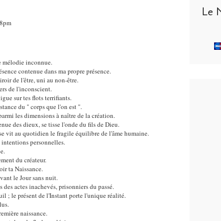
Le 
48pm
e mélodie inconnue.
 présence contenue dans ma propre présence.
roir de l'être, uni au non-être.
rs de l'inconscient.
ue sur tes flots terrifiants.
tance du " corps que l'on est ".
parmi les dimensions à naître de la création.
enue des dieux, se tisse l'onde du fils de Dieu.
e, se vit au quotidien le fragile équilibre de l'âme humaine.
 intentions personnelles.
e.
ment du créateur.
voir ta Naissance.
vant le Jour sans nuit.
ns des actes inachevés, prisonniers du passé.
l ; le présent de l'Instant porte l'unique réalité.
lus.
première naissance.