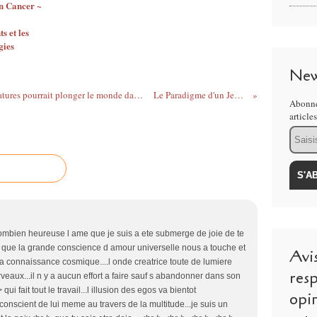
n Cancer ~
 et les
gies
New
Maunder minimum: La chute des températures pourrait plonger le monde dans un mini âge glaciaire d'ici 2021
Le Paradigme d'un Jeu Intentionnel
Abonne
article
Email
combien heureuse l ame que je suis a ete submerge de joie de te
ois que la grande conscience d amour universelle nous a touche et
Avi
a connaissance cosmique....l onde creatrice toute de lumiere
resp
veaux...il n y a aucun effort a faire sauf s abandonner dans son
qui fait tout le travail...l illusion des egos va bientot
opi
 conscient de lui meme au travers de la multitude...je suis un