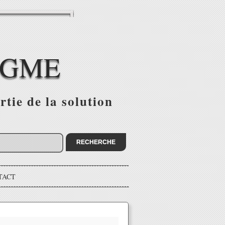
IGME
tie de la solution
TACT