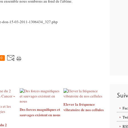
 ou ensemble nous sombrons au fond de l'abîme.
e/le-don-15-03-2011-1306434_327.php
0
Sui
Elever la fréquence
Fa
Des forces magnifiques et
vibratoire de nos cellules
sauvages existent en nous
Twi
 du 2
RS