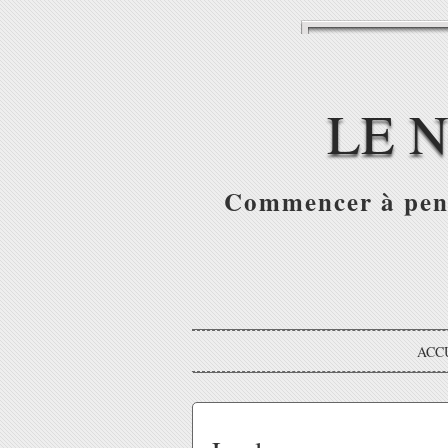
LE 
Commencer à pense
ACC