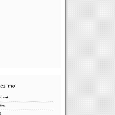
vez-moi
cebook
tter
S