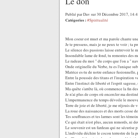
Le don
Publié par Dav sur 30 Décembre 2017, 14:
Catégories :
#Spiritualité
Mon coeur est muet et ma parole chante un
Je te pressens, mais je ne peux te voir ; ta
Le silence des passions laisse entrevoir le mi
Insondable lame de fond, tu remontes des me
Le radeau du moi " du corps que l'on a " navig
Onde originelle du Verbe, tu es l'unique subs
Matrice es-tu de notre enfance fusionnelle, 
Entre la poussée des titans et l'inspiration v
Entre l'instinct de liberté et l'esprit sagess
Ma quête s'arrête là, où commence la fin des
Je n'ai plus de corps où encercler ma destiné
L'impermanence du temps dévoile le mouve
Terre de joie et de liberté, je me réjouis de 
La roue des naissances et des morts cesse de
Tes souffrances et tes larmes sont les témoi
Ce qui était n'est plus, aucun remords, ni deui
Le souvenir est un fardeau qui ne sécurise p
L'individu déchire le cocon terrestre de la 