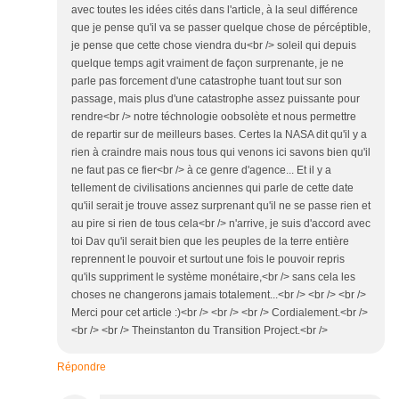
avec toutes les idées cités dans l'article, à la seul différence
que je pense qu'il va se passer quelque chose de pércéptible,
je pense que cette chose viendra du<br /> soleil qui depuis
quelque temps agit vraiment de façon surprenante, je ne
parle pas forcement d'une catastrophe tuant tout sur son
passage, mais plus d'une catastrophe assez puissante pour
rendre<br /> notre téchnologie oobsolète et nous permettre
de repartir sur de meilleurs bases. Certes la NASA dit qu'il y a
rien à craindre mais nous tous qui venons ici savons bien qu'il
ne faut pas ce fier<br /> à ce genre d'agence... Et il y a
tellement de civilisations anciennes qui parle de cette date
qu'iil serait je trouve assez surprenant qu'il ne se passe rien et
au pire si rien de tous cela<br /> n'arrive, je suis d'accord avec
toi Dav qu'il serait bien que les peuples de la terre entière
reprennent le pouvoir et surtout une fois le pouvoir repris
qu'ils suppriment le système monétaire,<br /> sans cela les
choses ne changerons jamais totalement...<br /> <br /> <br />
Merci pour cet article :)<br /> <br /> <br /> Cordialement.<br />
<br /> <br /> Theinstanton du Transition Project.<br />
Répondre