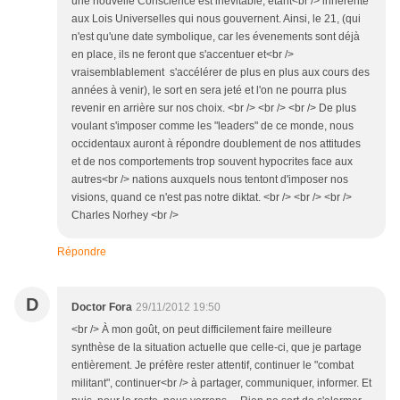
une nouvelle Conscience est inévitable, étant<br /> inhérente
aux Lois Universelles qui nous gouvernent. Ainsi, le 21, (qui
n'est qu'une date symbolique, car les évenements sont déjà
en place, ils ne feront que s'accentuer et<br />
vraisemblablement s'accélérer de plus en plus aux cours des
années à venir), le sort en sera jeté et l'on ne pourra plus
revenir en arrière sur nos choix. <br /> <br /> <br /> De plus
voulant s'imposer comme les "leaders" de ce monde, nous
occidentaux auront à répondre doublement de nos attitudes
et de nos comportements trop souvent hypocrites face aux
autres<br /> nations auxquels nous tentont d'imposer nos
visions, quand ce n'est pas notre diktat. <br /> <br /> <br />
Charles Norhey <br />
Répondre
D
Doctor Fora
29/11/2012 19:50
<br /> À mon goût, on peut difficilement faire meilleure
synthèse de la situation actuelle que celle-ci, que je partage
entièrement. Je préfère rester attentif, continuer le "combat
militant", continuer<br /> à partager, communiquer, informer. Et