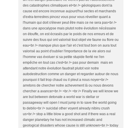
des catastrophes climatiques et<br /> géologiques dont la
cause est encore inconnue aujourd'hui sectes et marchands
d'extra-terrestres pincez vous pour vous réveiller quant a
l'humain qui doit s'élever peut être mais ce ne sera pas<br />
dans une apocalypse mais plutot notre évolution nécéssaire
on étouffe, on est écrasés par le poids de nos erreurs et de
suivre des fous qui ont valorisé tout objet vie faune ou flore ou
eau<br /> manque plus que l'air et c'est tout bon on aura tout
valorisé au point d'oublier l'importance de la vie alors oui
l'homme vas évoluer si sa petite stupide fierté ne l'en
empêche en tout cas c'est<br /> pas pour demain mais en
attendant notre évolution faudrait plutot voir notre
autodestruction comme un danger et regarder autour de nous
pourquoi il fait trop chaud ou il pleut a nous noyer<br />
arretons de chercher notre achevement là ou nous devons
chercher a avancer<br /> <br /> <br /> Finally we will know we
are but between detonate a world war is stellar or
passageway will open I must jump in to save the world going
to debilo<br /> suicidal other voyent already nibiru crush
us<br /> stop a little blow a good shot and if there was a real
danger planetary he has not increased climatic and
geological disasters whose cause is still unknown<br /> today