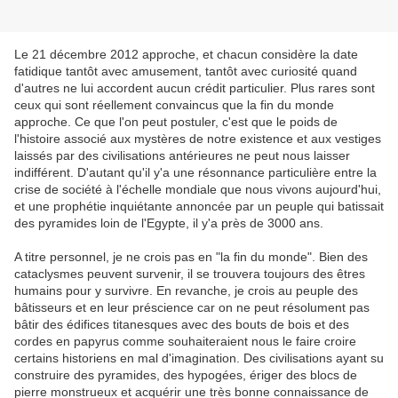
Le 21 décembre 2012 approche, et chacun considère la date
fatidique tantôt avec amusement, tantôt avec curiosité quand
d'autres ne lui accordent aucun crédit particulier. Plus rares sont
ceux qui sont réellement convaincus que la fin du monde
approche. Ce que l'on peut postuler, c'est que le poids de
l'histoire associé aux mystères de notre existence et aux vestiges
laissés par des civilisations antérieures ne peut nous laisser
indifférent. D'autant qu'il y'a une résonnance particulière entre la
crise de société à l'échelle mondiale que nous vivons aujourd'hui,
et une prophétie inquiétante annoncée par un peuple qui batissait
des pyramides loin de l'Egypte, il y'a près de 3000 ans.
A titre personnel, je ne crois pas en "la fin du monde". Bien des
cataclysmes peuvent survenir, il se trouvera toujours des êtres
humains pour y survivre. En revanche, je crois au peuple des
bâtisseurs et en leur préscience car on ne peut résolument pas
bâtir des édifices titanesques avec des bouts de bois et des
cordes en papyrus comme souhaiteraient nous le faire croire
certains historiens en mal d'imagination. Des civilisations ayant su
construire des pyramides, des hypogées, ériger des blocs de
pierre monstrueux et acquérir une très bonne connaissance de