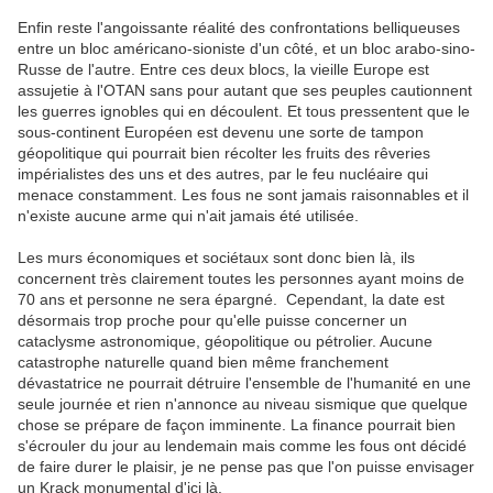
Enfin reste l'angoissante réalité des confrontations belliqueuses
entre un bloc américano-sioniste d'un côté, et un bloc arabo-sino-
Russe de l'autre. Entre ces deux blocs, la vieille Europe est
assujetie à l'OTAN sans pour autant que ses peuples cautionnent
les guerres ignobles qui en découlent. Et tous pressentent que le
sous-continent Européen est devenu une sorte de tampon
géopolitique qui pourrait bien récolter les fruits des rêveries
impérialistes des uns et des autres, par le feu nucléaire qui
menace constamment. Les fous ne sont jamais raisonnables et il
n'existe aucune arme qui n'ait jamais été utilisée.
Les murs économiques et sociétaux sont donc bien là, ils
concernent très clairement toutes les personnes ayant moins de
70 ans et personne ne sera épargné. Cependant, la date est
désormais trop proche pour qu'elle puisse concerner un
cataclysme astronomique, géopolitique ou pétrolier. Aucune
catastrophe naturelle quand bien même franchement
dévastatrice ne pourrait détruire l'ensemble de l'humanité en une
seule journée et rien n'annonce au niveau sismique que quelque
chose se prépare de façon imminente. La finance pourrait bien
s'écrouler du jour au lendemain mais comme les fous ont décidé
de faire durer le plaisir, je ne pense pas que l'on puisse envisager
un Krack monumental d'ici là.