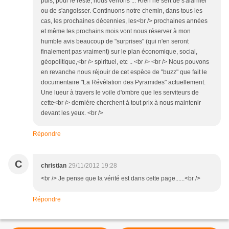
puis, pour le reste, nous verrons ... Rien ne sert de s'alarmer
ou de s'angoisser. Continuons notre chemin, dans tous les
cas, les prochaines décennies, les<br /> prochaines années
et même les prochains mois vont nous réserver à mon
humble avis beaucoup de "surprises" (qui n'en seront
finalement pas vraiment) sur le plan économique, social,
géopolitique,<br /> spirituel, etc .. <br /> <br /> Nous pouvons
en revanche nous réjouir de cet espèce de "buzz" que fait le
documentaire "La Révélation des Pyramides" actuellement.
Une lueur à travers le voile d'ombre que les serviteurs de
cette<br /> dernière cherchent à tout prix à nous maintenir
devant les yeux. <br />
Répondre
C
christian
29/11/2012 19:28
<br /> Je pense que la vérité est dans cette page......<br />
Répondre