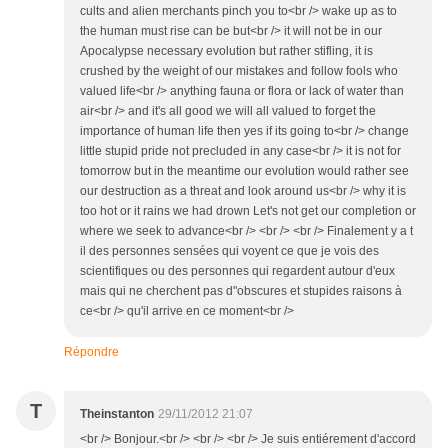
cults and alien merchants pinch you to<br /> wake up as to
the human must rise can be but<br /> it will not be in our
Apocalypse necessary evolution but rather stifling, it is
crushed by the weight of our mistakes and follow fools who
valued life<br /> anything fauna or flora or lack of water than
air<br /> and it's all good we will all valued to forget the
importance of human life then yes if its going to<br /> change
little stupid pride not precluded in any case<br /> it is not for
tomorrow but in the meantime our evolution would rather see
our destruction as a threat and look around us<br /> why it is
too hot or it rains we had drown Let's not get our completion or
where we seek to advance<br /> <br /> <br /> Finalement y a t
il des personnes sensées qui voyent ce que je vois des
scientifiques ou des personnes qui regardent autour d'eux
mais qui ne cherchent pas d"obscures et stupides raisons à
ce<br /> qu'il arrive en ce moment<br />
Répondre
T
Theinstanton
29/11/2012 21:07
<br /> Bonjour.<br /> <br /> <br /> Je suis entiérement d'accord