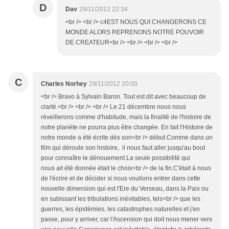
D
Dav
29/11/2012 22:34
<br /> <br /> c4EST NOUS QUI CHANGERONS CE
MONDE ALORS REPRENONS NOTRE POUVOIR
DE CREATEUR<br /> <br /> <br /> <br />
C
Charles Norhey
29/11/2012 20:00
<br /> Bravo à Sylvain Baron. Tout est dit avec beaucoup de
clarté.<br /> <br /> <br /> Le 21 décembre nous nous
réveillerons comme d'habitude, mais la finalité de l'histoire de
notre planète ne pourra plus être changée. En fait l'Histoire de
notre monde a été écrite dès son<br /> début.Comme dans un
film qui déroule son histoire, il nous faut aller jusqu'au bout
pour connaître le dénouement.La seule possibilité qui
nous ait été donnée était le choix<br /> de la fin.C'était à nous
de l'écrire et de décider si nous voulions entrer dans cette
nouvelle dimension qui est l'Ere du Verseau, dans la Paix ou
en subissant les tribulations inévitables, tels<br /> que les
guerres, les épidémies, les catastrophes naturelles et j'en
passe, pour y arriver, car l'Ascension qui doit nous mener vers