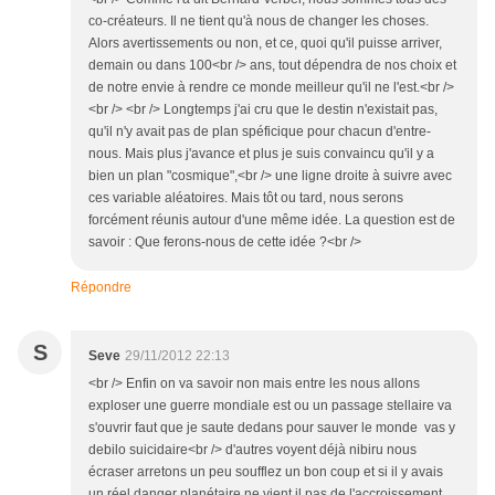
co-créateurs. Il ne tient qu'à nous de changer les choses.
Alors avertissements ou non, et ce, quoi qu'il puisse arriver,
demain ou dans 100<br /> ans, tout dépendra de nos choix et
de notre envie à rendre ce monde meilleur qu'il ne l'est.<br />
<br /> <br /> Longtemps j'ai cru que le destin n'existait pas,
qu'il n'y avait pas de plan spéficique pour chacun d'entre-
nous. Mais plus j'avance et plus je suis convaincu qu'il y a
bien un plan "cosmique",<br /> une ligne droite à suivre avec
ces variable aléatoires. Mais tôt ou tard, nous serons
forcément réunis autour d'une même idée. La question est de
savoir : Que ferons-nous de cette idée ?<br />
Répondre
S
Seve
29/11/2012 22:13
<br /> Enfin on va savoir non mais entre les nous allons
exploser une guerre mondiale est ou un passage stellaire va
s'ouvrir faut que je saute dedans pour sauver le monde vas y
debilo suicidaire<br /> d'autres voyent déjà nibiru nous
écraser arretons un peu soufflez un bon coup et si il y avais
un réel danger planétaire ne vient il pas de l'accroissement