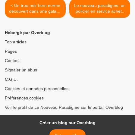
< Un trou noir hors-norme
Le nouveau paradigme: un
découvert dans une galaxie
policier en service achète
lointaine
des chaussettes à un SDF
>
Hébergé par Overblog
Top articles
Pages
Contact
Signaler un abus
C.G.U.
Cookies et données personnelles
Préférences cookies
Voir le profil de Le Nouveau Paradigme sur le portail Overblog
Créer un blog sur Overblog