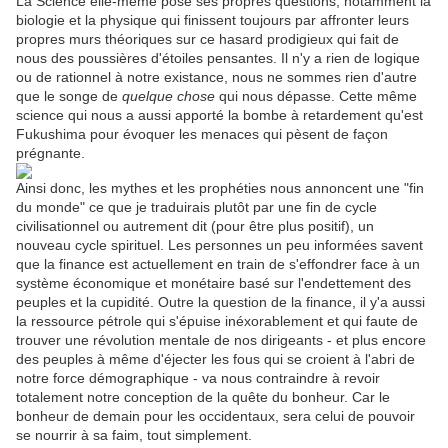
La Science elle-même pose ses propres questions, notamment la
biologie et la physique qui finissent toujours par affronter leurs
propres murs théoriques sur ce hasard prodigieux qui fait de
nous des poussières d'étoiles pensantes. Il n'y a rien de logique
ou de rationnel à notre existance, nous ne sommes rien d'autre
que le songe de
quelque chose
qui nous dépasse. Cette même
science qui nous a aussi apporté la bombe à retardement qu'est
Fukushima pour évoquer les menaces qui pèsent de façon
prégnante.
Ainsi donc, les mythes et les prophéties nous annoncent une "fin
du monde" ce que je traduirais plutôt par une fin de cycle
civilisationnel ou autrement dit (pour être plus positif), un
nouveau cycle spirituel. Les personnes un peu informées savent
que la finance est actuellement en train de s'effondrer face à un
système économique et monétaire basé sur l'endettement des
peuples et la cupidité. Outre la question de la finance, il y'a aussi
la ressource pétrole qui s'épuise inéxorablement et qui faute de
trouver une révolution mentale de nos dirigeants - et plus encore
des peuples à même d'éjecter les fous qui se croient à l'abri de
notre force démographique - va nous contraindre à revoir
totalement notre conception de la quête du bonheur. Car le
bonheur de demain pour les occidentaux, sera celui de pouvoir
se nourrir à sa faim, tout simplement.