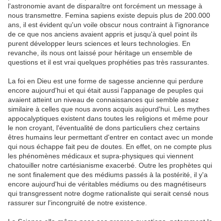
l'astronomie avant de disparaître ont forcément un message à
nous transmettre. Femina sapiens existe depuis plus de 200.000
ans, il est évident qu'un voile obscur nous contraint à l'ignorance
de ce que nos anciens avaient appris et jusqu'à quel point ils
purent développer leurs sciences et leurs technologies. En
revanche, ils nous ont laissé pour héritage un ensemble de
questions et il est vrai quelques prophéties pas très rassurantes.
La foi en Dieu est une forme de sagesse ancienne qui perdure
encore aujourd'hui et qui était aussi l'appanage de peuples qui
avaient atteint un niveau de connaissances qui semble assez
similaire à celles que nous avons acquis aujourd'hui. Les mythes
appocalyptiques existent dans toutes les religions et même pour
le non croyant, l'éventualité de dons particuliers chez certains
êtres humains leur permettant d'entrer en contact avec un monde
qui nous échappe fait peu de doutes. En effet, on ne compte plus
les phénomènes médicaux et supra-physiques qui viennent
chatouiller notre cartésianisme exacerbé. Outre les prophètes qui
ne sont finalement que des médiums passés à la postérité, il y'a
encore aujourd'hui de véritables médiums ou des magnétiseurs
qui transgressent notre dogme rationaliste qui serait censé nous
rassurer sur l'incongruité de notre existence.