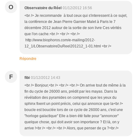
O
Observatoire du Réel
01/12/2012 16:56
<br /> Je recommande à tout ceux qui s'interessent à ce sujet,
la conférence de Jean Pierre Garnier Malet à Paris le 7
décembre 2012 autour de la sortie de son livre Ces vérités
que l'on cache.<br /> <br /> <br />
http://www.biophoros.com/e-mailing/2012-
12_1/LObservatoireDuReel201212_1-01.html <br />
Répondre
F
fibi
01/12/2012 14:43
<br /> Bonjour,<br /> <br /> <br /> On arrive tout de même à la
fin du cycle de 26000 ans, prédit par les mayas. Dans la
révélation des pyramides on comprend que les yeux du
sphinx fixent un point précis, celui qui annonce que la<br />
boucle est bouclée lors de ce cycle de 26000 ans, c'est une
"horloge galactique" Elle a bien été faite pour "annoncer"
quelque chose, qui doit avoir son importance ? Et là, on y
arrive !<br /> <br /> <br /> Alors, que penser de ça ?<br />