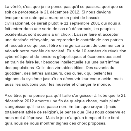
La vérité, c'est que je ne pense pas qu'il se passera quoi que ce
soit de
perceptible
le 21 décembre 2012. Si nous devions
évoquer une date qui a marqué un point de bascule
civilisationnel, ce serait plutôt le 11 septembre 2001 qui nous a
fait entrer dans une sorte de sas où désormais, les peuples
occidentaux sont soumis à un choix : Laisser faire et accepter
une destinée effroyable, ou reprendre le contrôle de nos patries
et résoudre ce qui peut l'être en urgence avant de commencer à
adoucir notre modèle de société. Plus de 10 années de révolution
cybernétique et de tensions géopolitiques et économiques sont
en train de faire leur besogne intellectuelle sur une part infime
des populations. Celle des véritables élites. Des savants du
quotidien, des lettrés amateurs, des curieux qui pellent les
oignons du système jusqu'à en découvrir leur coeur acide, mais
aussi les solutions pour les museler et changer le monde.
A ce titre, je ne pense pas qu'il faille s'angoisser à l'idée que le 21
décembre 2012 amorce une fin de quelque chose, mais plutôt
s'angoisser qu'il ne se passe rien. En tant que croyant (mais
totalement athée de religion), je pense que Dieu nous observe et
nous met à l'épreuve. Mais le jeu n'a qu'un temps et il ne tient
qu'à nous de nous montrer dignes des choix proposés.