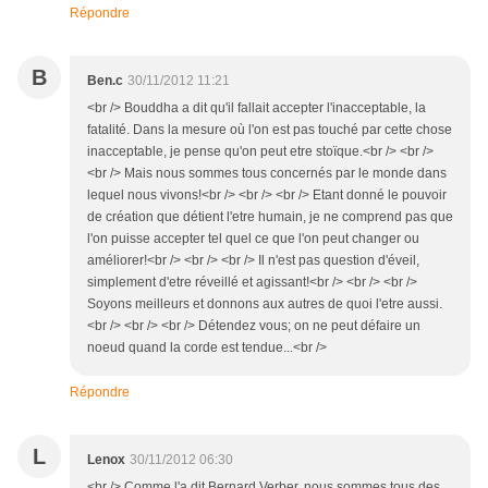
Répondre
B
Ben.c
30/11/2012 11:21
<br /> Bouddha a dit qu'il fallait accepter l'inacceptable, la
fatalité. Dans la mesure où l'on est pas touché par cette chose
inacceptable, je pense qu'on peut etre stoïque.<br /> <br />
<br /> Mais nous sommes tous concernés par le monde dans
lequel nous vivons!<br /> <br /> <br /> Etant donné le pouvoir
de création que détient l'etre humain, je ne comprend pas que
l'on puisse accepter tel quel ce que l'on peut changer ou
améliorer!<br /> <br /> <br /> Il n'est pas question d'éveil,
simplement d'etre réveillé et agissant!<br /> <br /> <br />
Soyons meilleurs et donnons aux autres de quoi l'etre aussi.
<br /> <br /> <br /> Détendez vous; on ne peut défaire un
noeud quand la corde est tendue...<br />
Répondre
L
Lenox
30/11/2012 06:30
<br /> Comme l'a dit Bernard Verber, nous sommes tous des