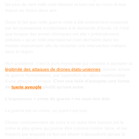
fait plus de cent mille civils blessés et tués est en cours là-bas
depuis au moins deux ans.
Outre le fait que cette guerre civile a été entièrement soutenue
par les puissances occidentales à la demande d'Israël, ce n'est
que lorsque des armes chimiques ont été « prétendument
utilisées » qu'un tollé international s'est déchaîné dans les
médias mainstream afin de réclamer une intervention militaire
dans la région.
Mon problème, c'est la pure hypocrisie qui consiste à accepter la
légitimité des attaques de drones états-uniennes
comme armes
de guerre humanitaires, par opposition au tabou inadmissible
d'une attaque chimique.
C'est une folie d'accepter une forme
de
tuerie aveugle
plutôt qu'une autre.
L'expression « crime de guerre » ne veut rien dire.
La guerre
est
un crime, un point c'est tout.
Choisir consciemment de nuire à un autre être humain est le
crime le plus grave qui puisse être commis contre l'âme, et les
moyens par lesquels ce but est atteint n'absoudront jamais la