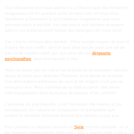
Tout cela parce que nous avons cru à l'illusion que des frontières
imaginaires ont en quelque sorte un sens réel, et nous nous
identifions si fortement à ces frontières imaginaires que nous
sommes prêts à sacrifier nos vies parce que certains étrangers
ailleurs ont prétendument blessé des étrangers de notre bord.
Car c'est le commun des mortels - l'être humain moyen de part et
d'autre de tout conflit - dont le seul désir est de vivre une vie de
paix et de confort relatif, qui, aux yeux de nos
dirigeants
psychopathes
, peut être sacrifié à loisir.
Vous ne voyez pas les rois et les présidents se précipiter vers les
lignes de front pour défendre l'honneur et la liberté de la patrie.
Ces délimitations arbitraires de race et de religion n'ont pas de
sens pour eux. Nous sommes de la chair à canon, des pions
interchangeables dans leurs jeux de pouvoir et de contrôle.
L'ennemie du psychopathe, c'est l'humanité elle-même, et par
conséquent, les valeurs de compassion et d'empathie que
portent la véritable humanité doivent être éteintes à tout prix.
Pour prendre la situation récente en
Syrie
comme exemple - et si
les rapports indépendants sont vrais - une « guerre civile » qui a