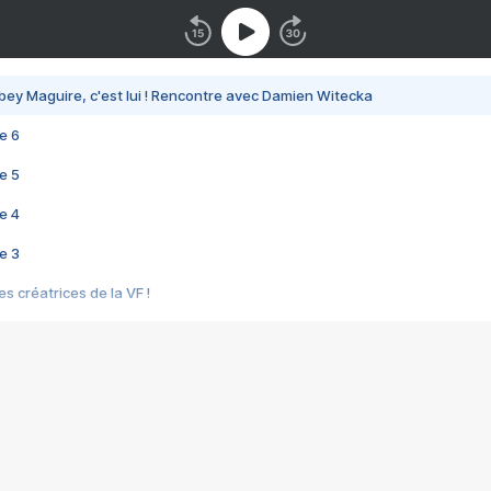
bey Maguire, c'est lui ! Rencontre avec Damien Witecka
e 6
e 5
e 4
e 3
s créatrices de la VF !
e 2
e 1
e Mektoub My Love arrive enfin ! Rencontre avec Shaïn Boumedine et Sal
i : après Toni en famille
elle réalise le bouleversant Dites lui que je l'aime