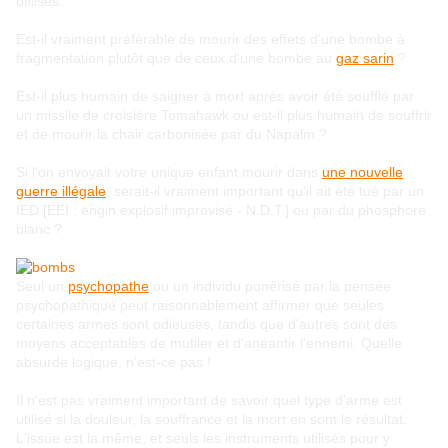
utilisés.
Est-il vraiment préférable de mourir des effets d'une bombe à
fragmentation plutôt que de ceux d'une bombe au
gaz sarin
?
Est-il plus humain de saigner à mort après avoir été soufflé par
un missile de croisière Tomahawk ou est-il plus humain de souffrir
et de mourir la chair carbonisée par du Napalm ?
Si l'on envoyait votre unique enfant mourir dans
une nouvelle
guerre illégale
, serait-il vraiment important qu'il ait été tué par un
IED [EEI : engin explosif improvisé - N.D.T.] ou par du phosphore
blanc ?
Seul un
psychopathe
ou un individu ponérisé par la pensée
psychopathique peut raisonnablement affirmer que seules
certaines armes sont odieuses, tandis que d'autres sont des
moyens acceptables de mutiler et d'anéantir l'ennemi. Quelle
absurde logique, n'est-ce pas !
Il n'est pas vraiment important de savoir quel type d'arme est
utilisé si la douleur, la souffrance et la mort en sont le résultat.
L'issue est la même, et seuls les instruments utilisés pour y