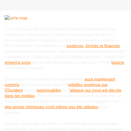
Il y a eu beaucoup de bruit dans la presse dernièrement sur
l'utilisation « présumée » d'armes chimiques par les forces
gouvernementales syriennes contre les soi-disant « rebelles ».
Non seulement ces rebelles sont
soutenus, formés et financés
par les intérêts occidentaux, mais ils comprennent également des
membres d'al-Qaïda, qui ‒ jusqu'à l'année dernière ‒ étaient les
ennemis jurés
de ces mêmes intérêts occidentaux. Plutôt
bizarre
,
vous ne trouvez pas ?
Quiconque lit les pages Sott régulièrement
aura maintenant
compris
qu'il est probable que les
rebelles soutenus par
l'Occident
soient
responsables
de l
'attaque qui nous est décrite
dans les médias
. Mais certains lecteurs peuvent ne pas être au
courant qu'il existe également des preuves pour suggérer que
des armes chimiques n'ont même pas été utilisées
dans
l'attaque.
Bien sûr, aucun de ces faits ne semblent déranger les médias
mainstream, qui se contentent de répéter comme un perroquet