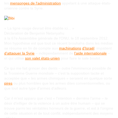
les
mensonges de l'administration
appelant à une attaque états-
unienne contre la Syrie.
« La ligne rouge devrait être établie ici... »
Déclaration de Benjamin Netanyahu
à la 67e Assemblée générale de l'ONU, le 18 septembre 2012.
Mon hypothèse est que tout ce récent brouhaha dans les médias
se résume en fin de compte aux
machinations
d'Israël
, impatient
d'attaquer la Syrie
‒ indépendamment de
l'aide internationale
‒
et qui utilise
son valet états-unien
pour faire le sale boulot.
Ce qui me fait grincer des dents ‒ outre l'imminence possible de
la Troisième Guerre mondiale ‒ c'est la supposition tacite et
acceptée que « les armes chimiques » seraient en quelque sorte
pires
ou plus horribles que les armes dites conventionnelles, ou
que tout autre type d'armes d'ailleurs.
Car il m'est apparu que c'est « l'intention » derrière l'arme ‒ le
désir d'infliger de la violence à un autre être humain ‒ qui se
trouve parmi les véritables horreurs de la guerre, et est à l'origine
de cette situation et de tout conflit, indépendamment des moyens