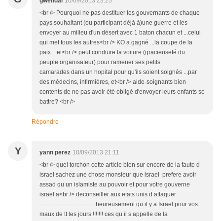
gwendal
10/09/2013 23:25
<br /> Pourquoi ne pas destituer les gouvernants de chaque
pays souhaitant (ou participant déjà à)une guerre et les
envoyer au milieu d'un désert avec 1 baton chacun et ...celui
qui met tous les autres<br /> KO a gagné ...la coupe de la
paix ...et<br /> peut conduire la voiture (gracieuseté du
peuple organisateur) pour ramener ses petits
camarades dans un hopital pour qu'ils soient soignés ...par
des médecins, infirmières, et<br /> aide-soignants bien
contents de ne pas avoir été obligé d'envoyer leurs enfants se
battre? <br />
Répondre
Y
yann perez
10/09/2013 21:11
<br /> quel torchon cette article bien sur encore de la faute d
israel sachez une chose monsieur que israel prefere avoir
assad qu un islamiste au pouvoir et pour votre gouverne
israel a<br /> deconseiller aux etats unis d attaquer
......................................heureusement qu il y a Israel pour vos
maux de tt les jours !!!!!!! ces qu il s appelle de la