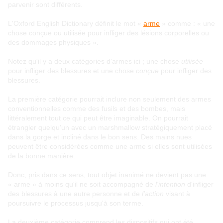
parvenir sont différents.
L'Oxford English Dictionary définit le mot «
arme
» comme : « une
chose conçue ou utilisée pour infliger des lésions corporelles ou
des dommages physiques ».
Notez qu'il y a deux catégories d'armes ici ; une chose
utilisée
pour infliger des blessures et une chose
conçue
pour infliger des
blessures.
La première catégorie pourrait inclure non seulement des armes
conventionnelles comme des fusils et des bombes, mais
littéralement tout ce qui peut être imaginable. On pourrait
étrangler quelqu'un avec un marshmallow stratégiquement placé
dans la gorge et incliné dans le bon sens. Des mains nues
peuvent être considérées comme une arme si elles sont utilisées
de la bonne manière.
Donc, pris dans ce sens, tout objet inanimé ne devient pas une
« arme » à moins qu'il ne soit accompagné de
l'intention
d'infliger
des blessures à une autre personne et de
l'action
visant à
poursuivre le processus jusqu'à son terme.
La deuxième catégorie comprend les dispositifs qui ont été