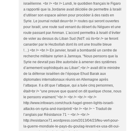
israélienne. <br /> <br /> Lundi, le quotidien français le Figaro
a rapporté que la Jordanie avait décidée de permettre à Israël
d’utiliser son espace aérien pour procéder à des raids en
Syrie. Le journal notait deux<br /> routes qui seront ouvertes
pour Israël, une route sud venant du désert du Néguev et une
route passant par Amman. L’accord permettra à Israël d’éviter
de voler au dessus du Liban Sud (NdT: où ils<br /> se feront
canarder par le Hezbollah dont ils ont une trouille bleue
!…) <br /> <br /> En janvier, Israël a bombardé un centre de
recherche militaire syrien à Jamraya. “Nous pensons que la
Syrie ne devrait pas être autorisée à amener des systèmes
d’armement sophistiqués au Liban”,<br /> avait dit le ministre
de la défense israélien de l’époque Ehud Barak aux
diplomates internationaux réunis en Allemagne après
l’attaque. Il a dit que l’attaque, qui a tuée cinq personnes,
était<br /> “une preuve que quand on dit quelque chose, nous
le pensons vraiment.”<br /> <br /> <br /> <br />
http://www.infowars.com/chuck-hagel-green-lights-israeli-
attacks-on-syria-and-iran/print/ <br /> <br /> ~ Traduit de
l’anglais par Résistance 71 ~ <br /> <br />
http://resistance71.wordpress.com/2013/04/23/feu-vert-pour-
la-guerre-mondiale-le-pays-du-goulag-levant-ex-usa-dit-oui-