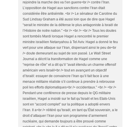
rejoindre la marche des va t’en guerre<br /> contre l’Iran.
L’opposition de Hagel aux sanctions contre l’Iran était
considérée être antisémite. <br /> Le sénateur de Caroline du
Sud Lindsay Graham a été aussi loin que de dire que Hagel
“serait le ministre de la défense le plus antagoniste à Israël de
l’Histoire de notre nation.” <br /> <br /> <br /> Tous les doutes
sont tombés Mardi lorsque Hagel a rencontré le premier
ministre israélien Netanyahou à Tel Aviv. Hagel a donné le feu
vert pour une attaque sur l’Iran, dispersant ainsi le peu de<br
/> doute demeurant au sujet de son passé. Le Wall Street
Journal a décrit la transformation de Hagel comme une
“reprise de rôle” et a dit qu’il “avait étendu un charme offensif
américain vers Israël<br /> tout en avançant un objectif
d’Israël: essayer de convaincre l’Iran qu’il fait face à une
menace militaire réaliste s’il continue à prendre à rebrousse
poil les efforts diplomatiques<br /> occidentaux.” <br /> <br />
Pendant une conférence de presse depuis le QG militaire
israélien, Hagel a insisté sur le fait qu’Israël et les Etats-Unis
sont en “accord complet” sur la politique a adopté envers
l’Iran. Il a<br /> réitéré qu’Israël, en tant qu’État souverain, a le
droit d’attaquer l’Iran pour son programme d’armement
nucléaire, qui demande toujours a être prouvé comme