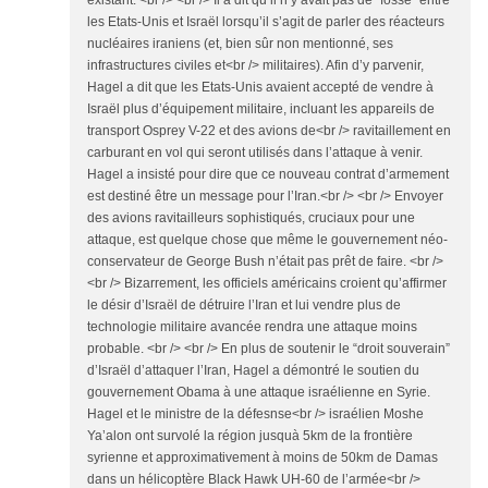
existant. <br /> <br /> Il a dit qu’il n’y avait pas de “fossé” entre
les Etats-Unis et Israël lorsqu’il s’agit de parler des réacteurs
nucléaires iraniens (et, bien sûr non mentionné, ses
infrastructures civiles et<br /> militaires). Afin d’y parvenir,
Hagel a dit que les Etats-Unis avaient accepté de vendre à
Israël plus d’équipement militaire, incluant les appareils de
transport Osprey V-22 et des avions de<br /> ravitaillement en
carburant en vol qui seront utilisés dans l’attaque à venir.
Hagel a insisté pour dire que ce nouveau contrat d’armement
est destiné être un message pour l’Iran.<br /> <br /> Envoyer
des avions ravitailleurs sophistiqués, cruciaux pour une
attaque, est quelque chose que même le gouvernement néo-
conservateur de George Bush n’était pas prêt de faire. <br />
<br /> Bizarrement, les officiels américains croient qu’affirmer
le désir d’Israël de détruire l’Iran et lui vendre plus de
technologie militaire avancée rendra une attaque moins
probable. <br /> <br /> En plus de soutenir le “droit souverain”
d’Israël d’attaquer l’Iran, Hagel a démontré le soutien du
gouvernement Obama à une attaque israélienne en Syrie.
Hagel et le ministre de la défesnse<br /> israélien Moshe
Ya’alon ont survolé la région jusquà 5km de la frontière
syrienne et approximativement à moins de 50km de Damas
dans un hélicoptère Black Hawk UH-60 de l’armée<br />