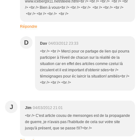
www.iceberg911.net/steele.html<br /> <br /> <br /> <br /> <br
/> <br /> Bien à vous<br /> <br /> <br /> <br /> <br /> <br />
<br /> <br /> <br /> <br />
Répondre
D
Dav
04/03/2012 23:33
<br /> <br /> Merci pour ce partage de lien qui pourra
participer à l'éveil de chacun sur la réalité de la
situation car en effet des artciles comme czelui là
circulent et il est important d'obtenir sdes<br />
témoignages pour éc laircir la situation! amitiés<br />
<br /> <br /> <br />
J
Jim
04/03/2012 21:01
<br /> C'est article cousu de mensonges est de la propagande
de guerre, je n'avais pas l'habitude de cela sur votre site
jusqu'à présent, que se passe t'il?<br />