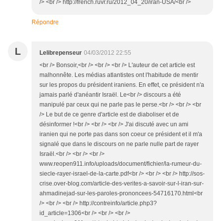
/> <br /> http://french.ruvr.ru/2012_04_20/iran-USA/<br />
Répondre
L
Lelibrepenseur
04/03/2012 22:55
<br /> Bonsoir,<br /> <br /> <br /> L'auteur de cet article est
malhonnête. Les médias atlantistes ont l'habitude de mentir
sur les propos du président iraniens. En effet, ce président n'a
jamais parlé d'anéantir Israël. Le<br /> discours a été
manipulé par ceux qui ne parle pas le perse.<br /> <br /> <br
/> Le but de ce genre d'article est de diaboliser et de
désinformer !<br /> <br /> <br /> J'ai discuté avec un ami
iranien qui ne porte pas dans son coeur ce président et il m'a
signalé que dans le discours on ne parle nulle part de rayer
Israël.<br /> <br /> <br />
www.reopen911.info/uploads/document/fichier/la-rumeur-du-
siecle-rayer-israel-de-la-carte.pdf<br /> <br /> <br /> http://sos-
crise.over-blog.com/article-des-verites-a-savoir-sur-l-iran-sur-
ahmadinejad-sur-les-paroles-prononcees-54716170.html<br
/> <br /> <br /> http://contreinfo/article.php3?
id_article=1306<br /> <br /> <br />