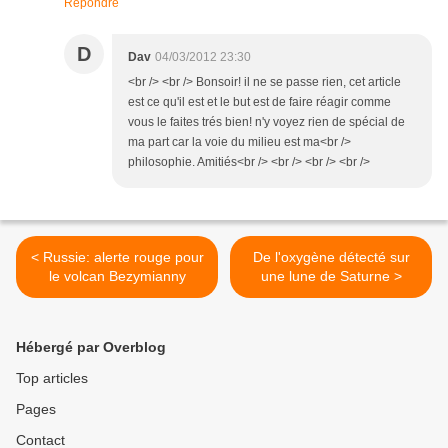
Répondre
D
Dav
04/03/2012 23:30
<br /> <br /> Bonsoir! il ne se passe rien, cet article
est ce qu'il est et le but est de faire réagir comme
vous le faites trés bien! n'y voyez rien de spécial de
ma part car la voie du milieu est ma<br />
philosophie. Amitiés<br /> <br /> <br /> <br />
< Russie: alerte rouge pour
De l'oxygène détecté sur
le volcan Bezymianny
une lune de Saturne >
Hébergé par Overblog
Top articles
Pages
Contact