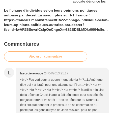
Le fichage d'individus selon leurs opinions politiques
autorisé par décret En savoir plus sur RT France :
https://francais.rt.com/france/81522-fichage-individus-selon-
leurs-opinions-politiques-autorise-par-decret?
fbclid=IwAR36SowrICxlpOcChgeXm6S2SDBLMDkr0004s8cA
UJDVgKwXIVsAMOehXEQ
Commentaires
Ajouter un commentaire
L
lasorciererouge
24/04/2013 21:17
<br /> Feu vert pour la guerre mondiale<br /> ?…L'Amérique
dit « oui » à Israël pour une attaque sur l’Iran…<br /> <br />
<br /> <br /> <br /> <br /> <br /> <br /> <br /> Mardi le ministre
de la défense Chuck Hagel a fait pénitence pour ses pêchés
perçus contre<br /> Israël. L’ancien sénateur du Nebraska
était critiqué pendant le processus de sa confirmation au
poste par les gens du type de John McCain, pour ne pas