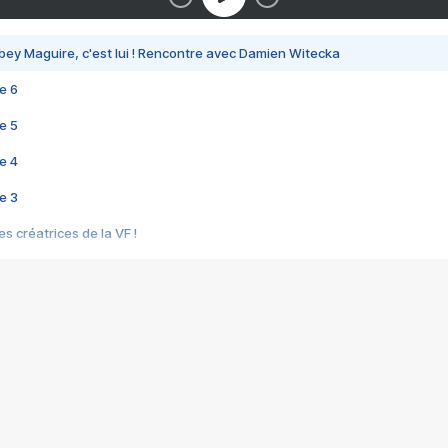
bey Maguire, c'est lui ! Rencontre avec Damien Witecka
e 6
e 5
e 4
e 3
s créatrices de la VF !
e 2
e 1
e Mektoub My Love arrive enfin ! Rencontre avec Shaïn Boumedine et Sal
i : après Toni en famille
elle réalise le bouleversant Dites lui que je l'aime