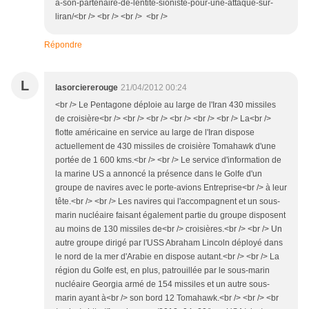
a-son-partenaire-de-lentite-sioniste-pour-une-attaque-sur-
liran/<br /> <br /> <br /> <br />
Répondre
L
lasorciererouge
21/04/2012 00:24
<br /> Le Pentagone déploie au large de l'Iran 430 missiles
de croisière<br /> <br /> <br /> <br /> <br /> <br /> La<br />
flotte américaine en service au large de l'Iran dispose
actuellement de 430 missiles de croisière Tomahawk d'une
portée de 1 600 kms.<br /> <br /> Le service d'information de
la marine US a annoncé la présence dans le Golfe d'un
groupe de navires avec le porte-avions Entreprise<br /> à leur
tête.<br /> <br /> Les navires qui l'accompagnent et un sous-
marin nucléaire faisant également partie du groupe disposent
au moins de 130 missiles de<br /> croisières.<br /> <br /> Un
autre groupe dirigé par l'USS Abraham Lincoln déployé dans
le nord de la mer d'Arabie en dispose autant.<br /> <br /> La
région du Golfe est, en plus, patrouillée par le sous-marin
nucléaire Georgia armé de 154 missiles et un autre sous-
marin ayant à<br /> son bord 12 Tomahawk.<br /> <br /> <br