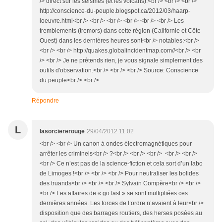
/> direct sur les séismes (et les volcans):<br /> <br /> <br />
http://conscience-du-peuple.blogspot.ca/2012/03/haarp-
loeuvre.html<br /> <br /> <br /> <br /> <br /> <br /> Les
tremblements (tremors) dans cette région (Californie et Côte
Ouest) dans les dernières heures sont<br /> notables:<br />
<br /> <br /> http://quakes.globalincidentmap.com//<br /> <br
/> <br /> Je ne prétends rien, je vous signale simplement des
outils d'observation.<br /> <br /> <br /> Source: Conscience
du peuple<br /> <br />
Répondre
L
lasorciererouge
29/04/2012 11:02
<br /> <br /> Un canon à ondes électromagnétiques pour
arrêter les criminels<br /> ?<br /> <br /> <br /> <br /> <br />
<br /> Ce n’est pas de la science-fiction et cela sort d’un labo
de Limoges !<br /> <br /> <br /> Pour neutraliser les bolides
des truands<br /> <br /> <br /> Sylvain Compère<br /> <br />
<br /> Les affaires de « go fast » se sont multipliées ces
dernières années. Les forces de l’ordre n’avaient à leur<br />
disposition que des barrages routiers, des herses posées au