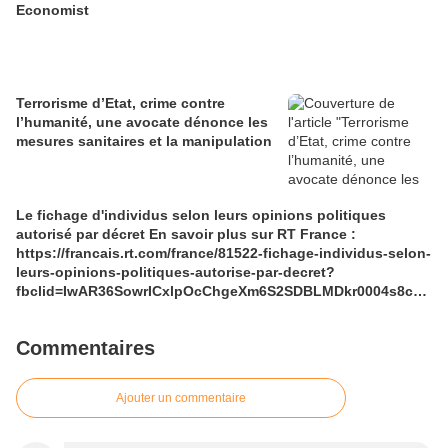
Economist
Terrorisme d’Etat, crime contre
l’humanité, une avocate dénonce les
mesures sanitaires et la manipulation
Le fichage d'individus selon leurs opinions politiques
autorisé par décret En savoir plus sur RT France :
https://francais.rt.com/france/81522-fichage-individus-selon-
leurs-opinions-politiques-autorise-par-decret?
fbclid=IwAR36SowrICxlpOcChgeXm6S2SDBLMDkr0004s8cA
UJDVgKwXIVsAMOehXEQ
Commentaires
Ajouter un commentaire