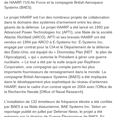
de HAARP, l'US Air Force et la compagnie British Aerospace
Systems (BAES).
Le projet HAARP est l'un des nombreux projets de collaboration
dans le domaine des systèmes d'armement entre les deux
géants de la défense. Le projet HAARP a été lancé en 1992 par
Advanced Power Technologies Inc (APTI), une filiale de la société
Atlantic Richfield (ARCO). APTI et ses brevets HAARP ont été
vendus en 1994 par ARCO à E-Systems Inc. E-Systems Inc,
engagé par contrat pour la CIA et le Département de la défense
des États-Unis, est équipé du « Doomsday Plan [NDT : le plan de
l’Apocalypse], » qui « autorise le Président à gérer une guerre
nucléaire. » Le tout a été par la suite acquis par Raytheon
Corporation, une compagnie qui compte parmi les plus
importants fournisseurs de renseignement dans le monde. La
compagnie British Aerospace Systems (BAES) a été impliquée
dans le développement plus sophistiqué du réseau d’antennes
HAARP, dans le cadre d'un contrat signé en 2004 avec l'Office de
la Recherche Navale [Office of Naval Research].
L'installation de 132 émetteurs de fréquence élevée a été confiée
par BAES à sa filiale étasunienne, BAE Systems Inc. Selon un
reportage publié en juillet par Defense News, le projet a été
entrepris par la division de Guerre Électronique de BAES. En