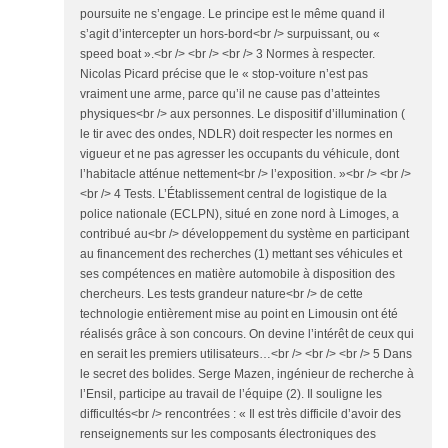
poursuite ne s’engage. Le principe est le même quand il
s’agit d’intercepter un hors-bord<br /> surpuissant, ou «
speed boat ».<br /> <br /> <br /> 3 Normes à respecter.
Nicolas Picard précise que le « stop-voiture n’est pas
vraiment une arme, parce qu’il ne cause pas d’atteintes
physiques<br /> aux personnes. Le dispositif d’illumination (
le tir avec des ondes, NDLR) doit respecter les normes en
vigueur et ne pas agresser les occupants du véhicule, dont
l’habitacle atténue nettement<br /> l’exposition. »<br /> <br />
<br /> 4 Tests. L’Établissement central de logistique de la
police nationale (ECLPN), situé en zone nord à Limoges, a
contribué au<br /> développement du système en participant
au financement des recherches (1) mettant ses véhicules et
ses compétences en matière automobile à disposition des
chercheurs. Les tests grandeur nature<br /> de cette
technologie entièrement mise au point en Limousin ont été
réalisés grâce à son concours. On devine l’intérêt de ceux qui
en serait les premiers utilisateurs…<br /> <br /> <br /> 5 Dans
le secret des bolides. Serge Mazen, ingénieur de recherche à
l’Ensil, participe au travail de l’équipe (2). Il souligne les
difficultés<br /> rencontrées : « Il est très difficile d’avoir des
renseignements sur les composants électroniques des