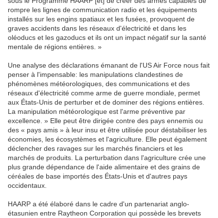
sous le Programme HAARP [et] de créer des armes capables de
rompre les lignes de communication radio et les équipements
installés sur les engins spatiaux et les fusées, provoquent de
graves accidents dans les réseaux d'électricité et dans les
oléoducs et les gazoducs et ils ont un impact négatif sur la santé
mentale de régions entières. »
Une analyse des déclarations émanant de l'US Air Force nous fait
penser à l'impensable: les manipulations clandestines de
phénomènes météorologiques, des communications et des
réseaux d'électricité comme arme de guerre mondiale, permet
aux États-Unis de perturber et de dominer des régions entières.
La manipulation météorologique est l'arme préventive par
excellence. » Elle peut être dirigée contre des pays ennemis ou
des « pays amis » à leur insu et être utilisée pour déstabiliser les
économies, les écosystèmes et l'agriculture. Elle peut également
déclencher des ravages sur les marchés financiers et les
marchés de produits. La perturbation dans l'agriculture crée une
plus grande dépendance de l'aide alimentaire et des grains de
céréales de base importés des États-Unis et d'autres pays
occidentaux.
HAARP a été élaboré dans le cadre d'un partenariat anglo-
étasunien entre Raytheon Corporation qui possède les brevets