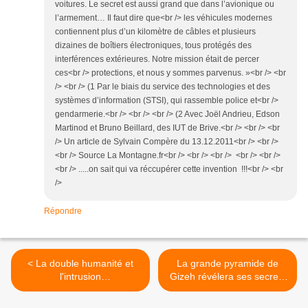
voitures. Le secret est aussi grand que dans l’avionique ou
l’armement… Il faut dire que<br /> les véhicules modernes
contiennent plus d’un kilomètre de câbles et plusieurs
dizaines de boîtiers électroniques, tous protégés des
interférences extérieures. Notre mission était de percer
ces<br /> protections, et nous y sommes parvenus. »<br /> <br
/> <br /> (1 Par le biais du service des technologies et des
systèmes d’information (STSI), qui rassemble police et<br />
gendarmerie.<br /> <br /> <br /> (2 Avec Joël Andrieu, Edson
Martinod et Bruno Beillard, des IUT de Brive.<br /> <br /> <br
/> Un article de Sylvain Compère du 13.12.2011<br /> <br />
<br /> Source La Montagne.fr<br /> <br /> <br /> <br /> <br />
<br /> .....on sait qui va réccupérer cette invention !!!<br /> <br
/>
Répondre
< La double humanité et
La grande pyramide de
l'intrusion
Gizeh révélera ses secrets
extraterrestre...Partie 2
en 2012 >