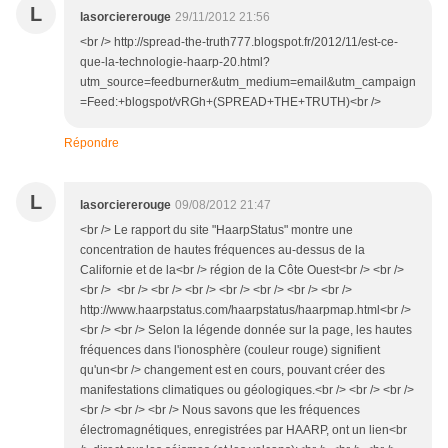
L
lasorciererouge
29/11/2012 21:56
<br /> http://spread-the-truth777.blogspot.fr/2012/11/est-ce-
que-la-technologie-haarp-20.html?
utm_source=feedburner&utm_medium=email&utm_campaign
=Feed:+blogspot/vRGh+(SPREAD+THE+TRUTH)<br />
Répondre
L
lasorciererouge
09/08/2012 21:47
<br /> Le rapport du site "HaarpStatus" montre une
concentration de hautes fréquences au-dessus de la
Californie et de la<br /> région de la Côte Ouest<br /> <br />
<br /> <br /> <br /> <br /> <br /> <br /> <br /> <br />
http://www.haarpstatus.com/haarpstatus/haarpmap.html<br />
<br /> <br /> Selon la légende donnée sur la page, les hautes
fréquences dans l'ionosphère (couleur rouge) signifient
qu'un<br /> changement est en cours, pouvant créer des
manifestations climatiques ou géologiques.<br /> <br /> <br />
<br /> <br /> <br /> Nous savons que les fréquences
électromagnétiques, enregistrées par HAARP, ont un lien<br