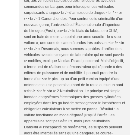
sol, des véhicules rapides ou des hélicoptères avec des
commandos embarqués pour intercepter ces véhicules
surpuissants chargés<br /> d’armes ou de drogue.<br /> <br
/> <br /> 1 Canon à ondes. Pour contrer cette criminalité d’un
nouveau genre, l’université et l’École nationale d’ingénieur
de Limoges (Ensil), par<br /> le biais du laboratoire XLIM,
sont en train de mettre au point une arme secrète : le « stop-
voiture », une sorte de canon à ondes très puissant.<br /> <br
/> <br /> « Désormais, nous sommes capables d’arrêter des
véhicules avec des moyens de laboratoire qui ne sont pas<br
/> mobiles, explique Nicolas Picard, doctorant. Mais l’objectif,
à terme, est de réaliser un démonstrateur qui réponde à des
critères de puissance et de mobilité. Il pourrait prendre la
forme d’un<br /> pick-up ou d’un petit camion équipé d’une
antenne et qui se poserait au bord de la route ou sur un pont.
»<br /> <br /> <br /> 2 Neutralisation. Le principe est simple :
inonder les systèmes électroniques des grosses cylindrées
employées dans les go fast de messages<br /> incohérents et
obliger les calculateurs à se mettre en panne. Résultat : la
voiture fonctionne en mode dégradé jusqu’à l’arrêt. Les
appareils ne sont pas détruits, mais juste neutralisés.
Dans<br /> l’incapacité de redémarrer, les suspects peuvent
alors être interpellés sans qu’une dangereuse course-