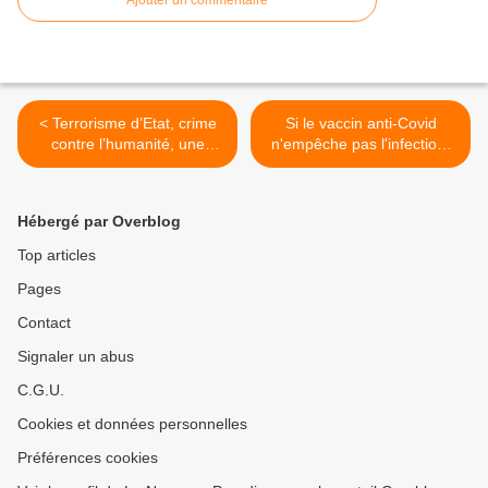
Ajouter un commentaire
< Terrorisme d’Etat, crime
Si le vaccin anti-Covid
contre l’humanité, une
n'empêche pas l'infection,
avocate dénonce les
l'hospitalisation ou la mort,
mesures sanitaires et la
à quoi sert-il ? >
manipulation
Hébergé par Overblog
Top articles
Pages
Contact
Signaler un abus
C.G.U.
Cookies et données personnelles
Préférences cookies