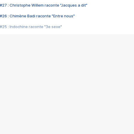
#27 : Christophe Willem raconte "Jacques a dit"
#26 : Chimène Badi raconte "Entre nous"
#25 : Indochine raconte "3e sexe"
#24 : Zaho raconte "C'est chelou"
#23 : Patrick Bruel raconte "Au café des délices"
#22 : Kyo raconte "Le chemin"
#21 : Nolwenn Leroy raconte "Cassé"
#20 : Patrick Hernandez raconte "Born to be alive"
#19 : Lorie raconte "Près de moi"
#18 : Michael Jones raconte "A nos actes manqués" (avec Jean-Jacque
#17 : Khaled raconte "Aïcha"
#16 : Corneille raconte "Parce qu'on vient de loin"