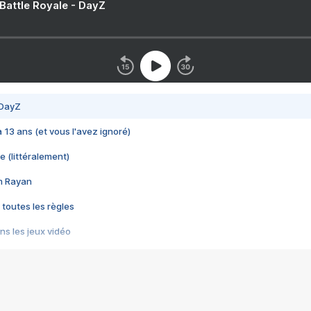
 Battle Royale - DayZ
 DayZ
 a 13 ans (et vous l'avez ignoré)
e (littéralement)
im Rayan
 toutes les règles
s les jeux vidéo
us choquant de Rockstar ? - Le scandale BULLY
e plus moche de Steam
du RÊVE tourne au CAUCHEMAR