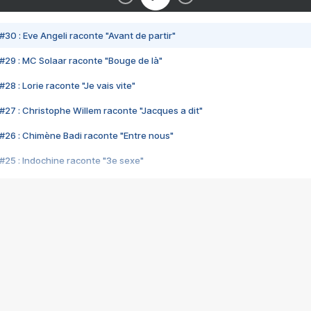
#30 : Eve Angeli raconte "Avant de partir"
#29 : MC Solaar raconte "Bouge de là"
28 : Lorie raconte "Je vais vite"
#27 : Christophe Willem raconte "Jacques a dit"
#26 : Chimène Badi raconte "Entre nous"
#25 : Indochine raconte "3e sexe"
#24 : Zaho raconte "C'est chelou"
#23 : Patrick Bruel raconte "Au café des délices"
#22 : Kyo raconte "Le chemin"
#21 : Nolwenn Leroy raconte "Cassé"
#20 : Patrick Hernandez raconte "Born to be alive"
#19 : Lorie raconte "Près de moi"