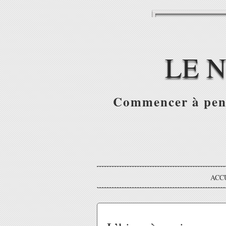
LE 
Commencer à pense
ACC