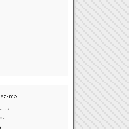
vez-moi
cebook
tter
S