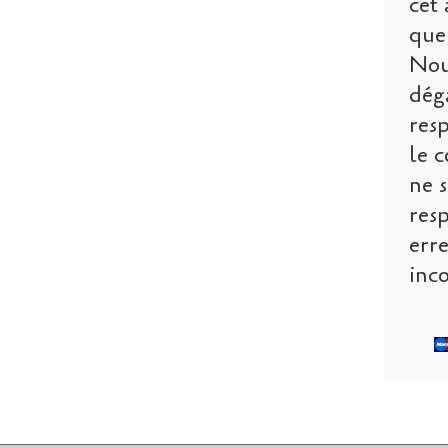
cet 
que 
Nou
dég
res
le c
ne s
res
err
inco