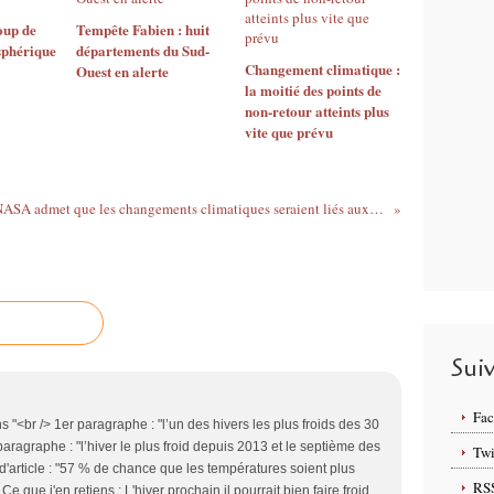
oup de
Tempête Fabien : huit
sphérique
départements du Sud-
Changement climatique :
Ouest en alerte
la moitié des points de
non-retour atteints plus
vite que prévu
La NASA admet que les changements climatiques seraient liés aux modifications de l’orbite terrestre, et non aux activités humaines !?
Sui
Fa
ans "<br /> 1er paragraphe : "l’un des hivers les plus froids des 30
ragraphe : "l’hiver le plus froid depuis 2013 et le septième des
Twi
d'article : "57 % de chance que les températures soient plus
RS
Ce que j'en retiens : L'hiver prochain il pourrait bien faire froid