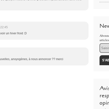
New
 22:45
voir un hiver froid :D
Abonne
article
Email
uvelles, anxyogènes, à nous annoncer ?? merci
Avi
resp
opi