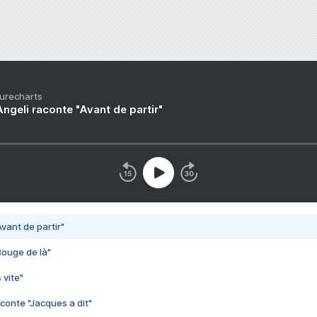
Purecharts
ngeli raconte "Avant de partir"
vant de partir"
Bouge de là"
 vite"
conte "Jacques a dit"