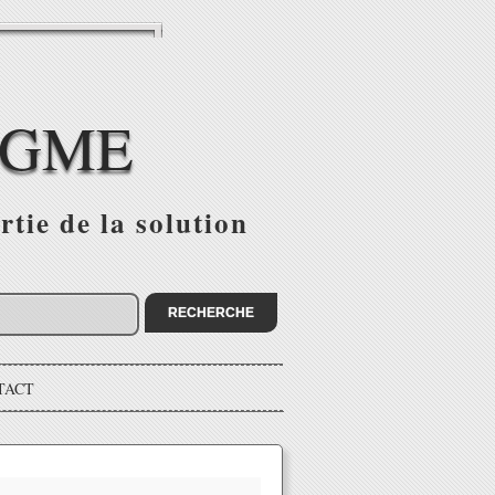
IGME
tie de la solution
TACT