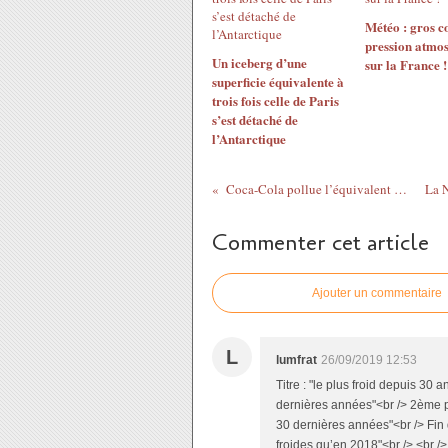
Météo : gros c
pression atmo
Un iceberg d’une
sur la France !
superficie équivalente à
trois fois celle de Paris
s’est détaché de
l’Antarctique
Coca-Cola pollue l’équivalent d’une benne à ordure chaque minute
Commenter cet article
Ajouter un commentaire
L
lumfrat
26/09/2019 12:53
Titre : "le plus froid depuis 30 
dernières années"<br /> 2ème pa
30 dernières années"<br /> Fin 
froides qu’en 2018"<br /> <br /> 