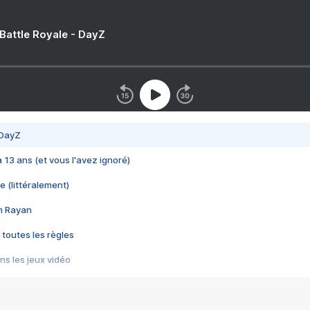
 Battle Royale - DayZ
 DayZ
 a 13 ans (et vous l'avez ignoré)
e (littéralement)
im Rayan
 toutes les règles
s les jeux vidéo
us choquant de Rockstar ? - Le scandale BULLY
e plus moche de Steam