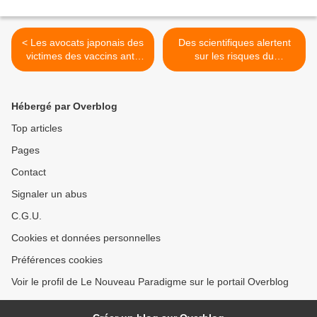
< Les avocats japonais des
Des scientifiques alertent
victimes des vaccins anti-
sur les risques du
HPV demandent au
Voltarène, l'antidouleur le
gouvernement leur
plus vendu au monde >
interdiction
Hébergé par Overblog
Top articles
Pages
Contact
Signaler un abus
C.G.U.
Cookies et données personnelles
Préférences cookies
Voir le profil de Le Nouveau Paradigme sur le portail Overblog